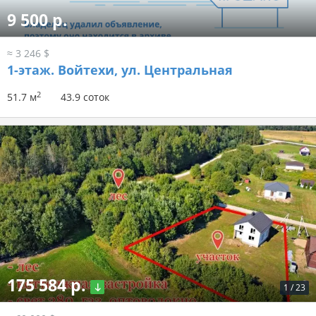
9 500 р.
≈ 3 246 $
1-этаж.
Войтехи, ул. Центральная
2
51.7 м
43.9 соток
175 584 р.
1
/
23