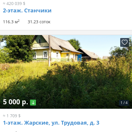
≈ 420 039 $
2-этаж.
Станчики
2
116.3 м
31.23 соток
5 000 р.
1
/
4
≈ 1 709 $
1-этаж.
Жарские, ул. Трудовая, д. 3