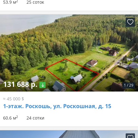
2
53.9 м
25 соток
131 688 р.
1
/
29
≈ 45 000 $
1-этаж.
Роскошь, ул. Роскошная, д. 15
2
60.6 м
24 сотки