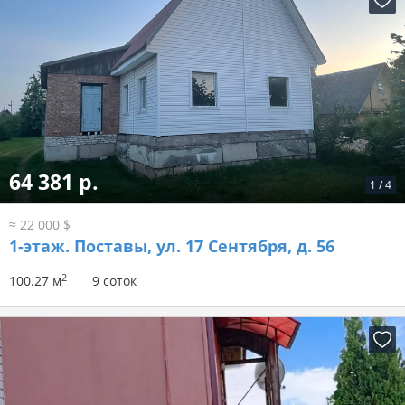
64 381 р.
1
/
4
≈ 22 000 $
1-этаж.
Поставы, ул. 17 Сентября, д. 56
2
100.27 м
9 соток