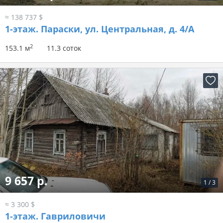
≈ 138 737 $
1-этаж.
Параски, ул. Центральная, д. 4/А
2
153.1 м
11.3 соток
9 657 р.
1
/
3
≈ 3 300 $
1-этаж.
Гавриловичи