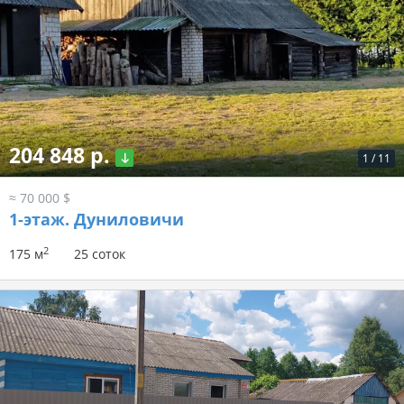
204 848 р.
1
/
11
≈ 70 000 $
1-этаж.
Дуниловичи
2
175 м
25 соток