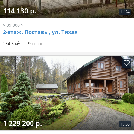
114 130 р.
1
/
24
≈ 39 000 $
2-этаж.
Поставы, ул. Тихая
2
154.5 м
9 соток
1 229 200 р.
1
/
50