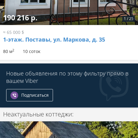
190 216 р.
1
/
25
≈ 65 000 $
1-этаж.
Поставы, ул. Маркова, д. 35
2
80 м
10 соток
Новые объявления по этому фильтру прямо в
вашем Viber
Подписаться
Неактуальные коттеджи: