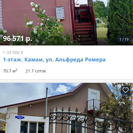
96 571 р.
1
/
19
≈ 33 000 $
1-этаж.
Камаи, ул. Альфреда Ромера
2
70.7 м
21.7 соток