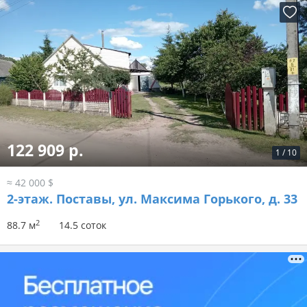
122 909 р.
1
/
10
≈ 42 000 $
2-этаж.
Поставы, ул. Максима Горького, д. 33
2
88.7 м
14.5 соток