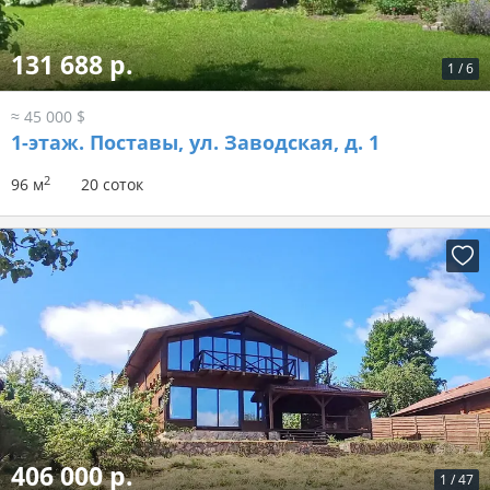
131 688 р.
1
/
6
≈ 45 000 $
1-этаж.
Поставы, ул. Заводская, д. 1
2
96 м
20 соток
406 000 р.
1
/
47