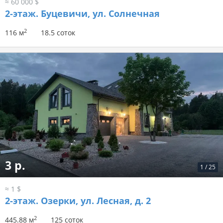
≈ 60 000 $
2-этаж.
Буцевичи, ул. Солнечная
2
116 м
18.5 соток
3 р.
1
/
25
≈ 1 $
2-этаж.
Озерки, ул. Лесная, д. 2
2
445.88 м
125 соток