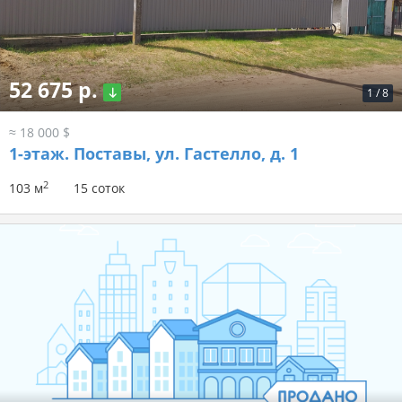
52 675 р.
1
/
8
≈ 18 000 $
1-этаж.
Поставы, ул. Гастелло, д. 1
2
103 м
15 соток