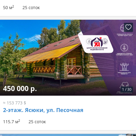
2
50 м
25 соток
450 000 р.
1
/
30
≈ 153 773 $
2-этаж.
Ясюки, ул. Песочная
2
115.7 м
25 соток