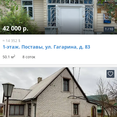
42 000 р.
1
/
10
≈ 14 352 $
1-этаж.
Поставы, ул. Гагарина, д. 83
2
50.1 м
8 соток