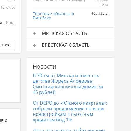
цена
 10 $/мес.
Торговые объекты в
405 135 р.
Витебске
я. Цена
МИНСКАЯ ОБЛАСТЬ
Торговые объекты на продажу
Средняя
БРЕСТСКАЯ ОБЛАСТЬ
анное
цена
Торговые объекты на продажу
Средняя
Торговые объекты в
571 122 р.
цена
Минске
Новости
Торговые объекты в Бресте
404 048 р.
В 70 км от Минска и в местах
детства Жореса Алферова.
Смотрим кирпичный домик за
45 рублей
От DEPO до «Южного квартала»:
собрали предложения по всем
новостройкам с льготным
кредитом под 1%
я с
Дача для выходных без лишних