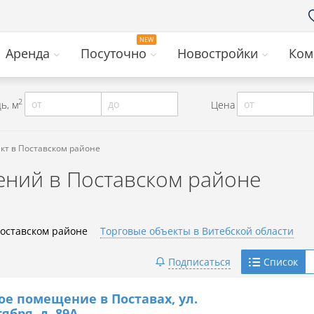
Аренда
Посуточно
Новостройки
Ком
2
от
до
от
ь, м
Цена
кт в Поставском районе
ний в Поставском районе
Поставском районе
Торговые объекты в Витебской области
Telegram
Подписаться
Список
Viber
ое помещение в Поставах, ул.
ября, д. 89А