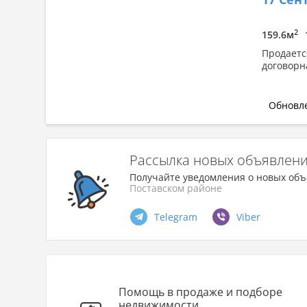
Сначала дорогие
По площади: большая → малая
2
159.6м
По площади: малая → большая
Продаетс
договорн
Обновле
Рассылка новых объявлен
Получайте уведомления о новых объ
Поставском районе
Telegram
Viber
Помощь в продаже и подборе
недвижимости