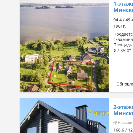
1-этаж
Мински
94.4 / 49.
1961г.
Продаётс
скважина,
Площадь 9
в 7 км от
Обновле
2-этаж
Мински
Новашино
168.6 / 1