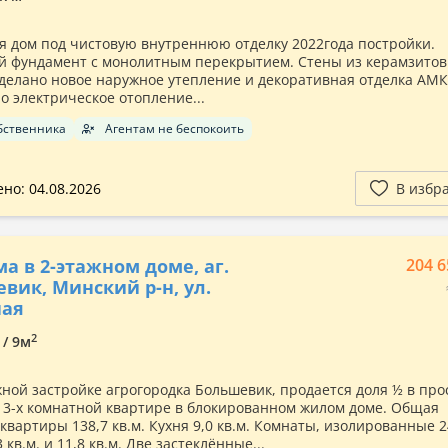
я дом под чистовую внутреннюю отделку 2022года постройки.
 фундамент с монолитным перекрытием. Стены из керамзито
Сделано новое наружное утепление и декоративная отделка АМК
о электрическое отопление...
бственника
Агентам не беспокоить
но: 04.08.2026
В избр
а в 2-этажном доме, аг.
204 6
вик, Минский р-н, ул.
ная
2
 / 9м
жной застройке агрогородка Большевик, продается доля ½ в пр
 3-х комнатной квартире в блокированном жилом доме. Общая
квартиры 138,7 кв.м. Кухня 9,0 кв.м. Комнаты, изолированные 2
,3 кв.м. и 11,8 кв.м. Две застеклённые...