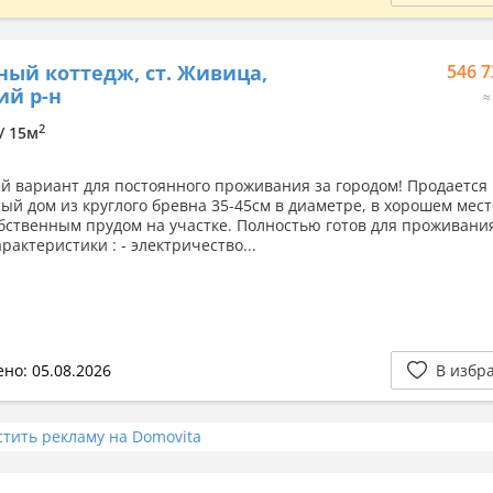
ный коттедж, ст. Живица,
546 7
ий р-н
≈
2
 / 15м
 вариант для постоянного проживания за городом! Продается
ый дом из круглого бревна 35-45см в диаметре, в хорошем мест
обственным прудом на участке. Полностью готов для проживани
актеристики : - электричество...
но: 05.08.2026
В избр
стить рекламу на Domovita