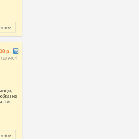
анное
00 р.
 128 946 $
мянцы,
обка) из
ьство
анное