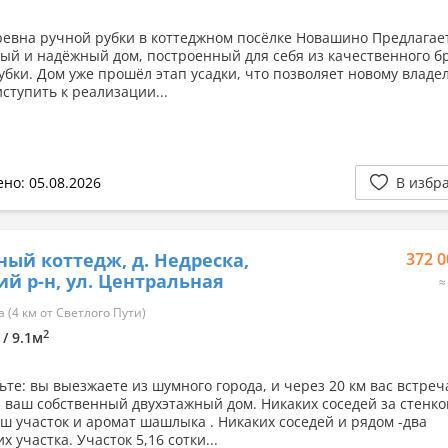
ревна ручной рубки в коттеджном посёлке Новашино Предлагае
ый и надёжный дом, построенный для себя из качественного б
убки. Дом уже прошёл этап усадки, что позволяет новому владе
ступить к реализации...
но: 05.08.2026
В избр
ный коттедж, д. Недреска,
372 0
й р-н, ул. Центральная
≈
 (4 км от Светлого Пути)
2
 / 9.1м
ьте: вы выезжаете из шумного города, и через 20 км вас встреч
 ваш собственный двухэтажный дом. Никаких соседей за стенк
аш участок и аромат шашлыка . Никаких соседей и рядом -два
 участка. Участок 5,16 сотки...