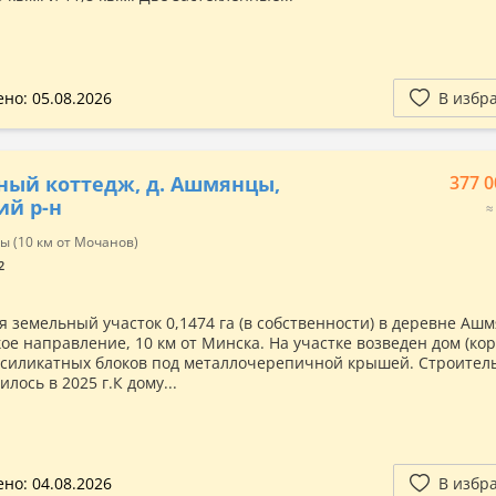
но: 05.08.2026
В избр
ный коттедж, д. Ашмянцы,
377 0
ий р-н
≈
 (10 км от Мочанов)
2
я земельный участок 0,1474 га (в собственности) в деревне Аш
ое направление, 10 км от Минска. На участке возведен дом (кор
силикатных блоков под металлочерепичной крышей. Строител
лось в 2025 г.К дому...
но: 04.08.2026
В избр