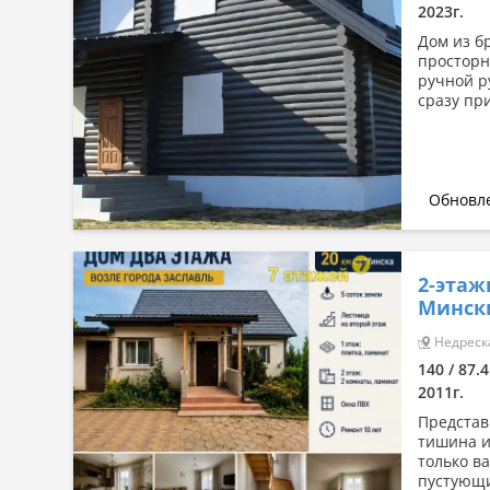
2023г.
Дом из б
просторн
ручной р
сразу при
Обновле
2-этаж
Мински
Недреска
140 / 87.4
2011г.
Представ
тишина и
только в
пустующих