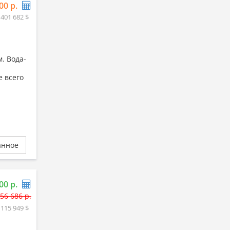
00 р.
 401 682 $
. Вода-
е всего
анное
00 р.
56 686 р.
 115 949 $