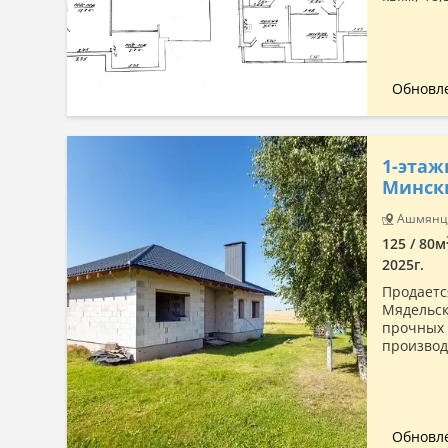
Обновле
1-этаж
Минск
Ашмянцы
125 / 80м
2025г.
Продаетс
Мядельск
прочных 
производи
Обновле