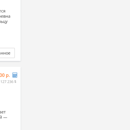
тся
ревна
льцу
анное
00 р.
 127 236 $
ает
ой —