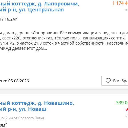
ный коттедж, д. Лапоровичи,
1 174 4
й р-н, ул. Центральная
≈
2
4 / 16.2м
я дом в деревне Лапоровичи. Все коммуникации заведены в дом
 свет -220, отопление- газ, тёплые полы, канализация- септик.
4,4 м2. Участок 21.8 соток в частной собственности. Расстояни
 МКАД делает этот дом...
но: 05.08.2026
В избр
ный коттедж, д. Новашино,
339 0
й р-н, ул. Новаш
3
≈
 (2 км от Светлого Пути)
2
20м