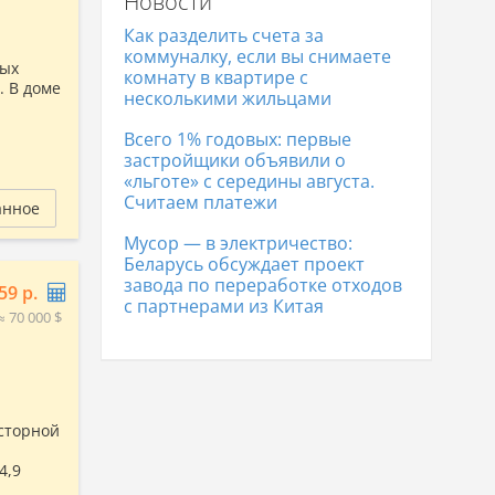
Новости
Коттеджи в Гродно
323 454 р.
Коттеджи в Полоцке
104 839 р.
Как разделить счета за
Коттеджи в Лиде
169 537 р.
коммуналку, если вы снимаете
вых
комнату в квартире с
. В доме
несколькими жильцами
Всего 1% годовых: первые
застройщики объявили о
«льготе» с середины августа.
Считаем платежи
анное
Мусор — в электричество:
Беларусь обсуждает проект
завода по переработке отходов
59 р.
с партнерами из Китая
≈ 70 000 $
осторной
4,9