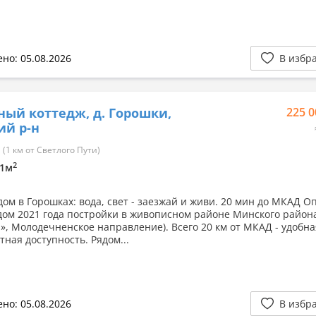
но: 05.08.2026
В избр
ный коттедж, д. Горошки,
225 0
ий р-н
(1 км от Светлого Пути)
2
11м
дом в Горошках: вода, свет - заезжай и живи. 20 мин до МКАД О
ом 2021 года постройки в живописном районе Минского района
», Молодечненское направление). Всего 20 км от МКАД - удобна
ная доступность. Рядом...
но: 05.08.2026
В избр