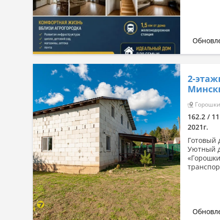
Обновле
2-этаж
Минск
Горошки 
162.2 / 1
2021г.
Готовый 
Уютный д
«Горошки
транспорт
Обновле