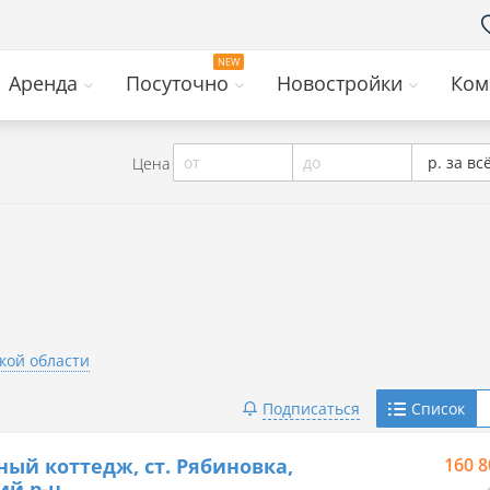
Аренда
Посуточно
Новостройки
Ком
от
до
р. за вс
Цена
кой области
Telegram
Подписаться
Список
Viber
ный коттедж, ст. Рябиновка,
160 8
ий р-н