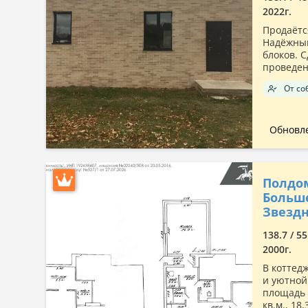
2022г.
Продаётс
Надёжный
блоков. 
проведен
От со
Обновле
Полдом
Больше
Звезд
138.7 / 55
2000г.
В коттед
и уютной
площадь 
кв.м., 18