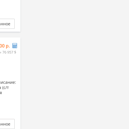
анное
00 р.
≈ 76 957 $
писание:
 (с/т
я
анное