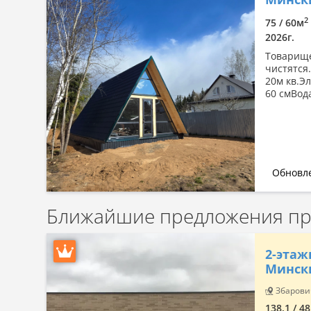
Сначала дорогие
2
75 / 60м
По комнатности: большая →
2026г.
малая
Товарище
По комнатности: малая →
чистятся
большая
20м кв.Э
По площади: большая → малая
60 смВод
По площади: малая → большая
Обновле
Ближайшие предложения про
2-этаж
Минск
Збарович
138.1 / 4