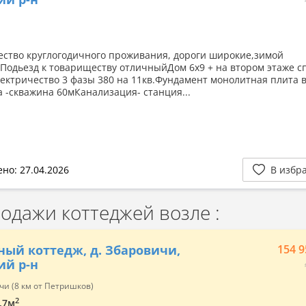
ство круглогодичного проживания, дороги широкие,зимой
.Подьезд к товариществу отличныйДом 6х9 + на втором этаже с
лектричество 3 фазы 380 на 11кв.Фундамент монолитная плита 
а -скважина 60мКанализация- станция...
но: 27.04.2026
В избр
дажи коттеджей возле :
ный коттедж, д. Збаровичи,
154 9
ий р-н
и (8 км от Петришков)
2
8.7м