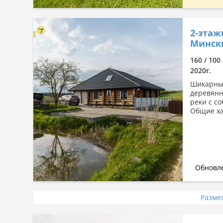
2-этаж
Минск
160 / 100
2020г.
Шикарный
деревянн
реки с с
Общие хар
Обновле
Разме