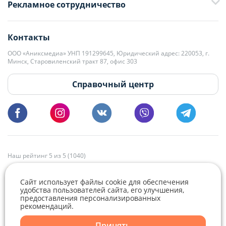
Рекламное сотрудничество
+375 33 376-13-70
editor@domovita.by
+375 29 563-15-61 Кристина Филюта
Контакты
kb@domovita.by
+375 29 179-11-28 Владислав Гладченко
ООО «Аниксмедиа» УНП 191299645, Юридический адрес: 220053, г.
Мы принимаем звонки и отвечаем на письма в будние дни с 9:00 до
Минск, Старовиленский тракт 87, офис 303
18:00.
vg@domovita.by
Справочный центр
Пишите и звоните нам в будние дни с 8:00 до 20:00.
Наш рейтинг 5 из 5 (1040)
Сайт использует файлы cookie для обеспечения
удобства пользователей сайта, его улучшения,
предоставления персонализированных
рекомендаций.
Принять