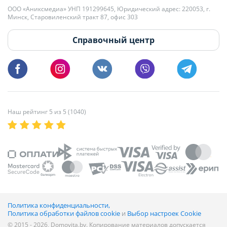
+375 29 179-11-28 Владислав Гладченко
ООО «Аниксмедиа» УНП 191299645, Юридический адрес: 220053, г.
Мы принимаем звонки и отвечаем на письма в будние дни с 9:00 до
Минск, Старовиленский тракт 87, офис 303
18:00.
vg@domovita.by
Справочный центр
Пишите и звоните нам в будние дни с 8:00 до 20:00.
Наш рейтинг 5 из 5 (1040)
Политика конфиденциальности,
Политика обработки файлов cookie
и
Выбор настроек Cookie
© 2015 - 2026, Domovita.by. Копирование материалов допускается