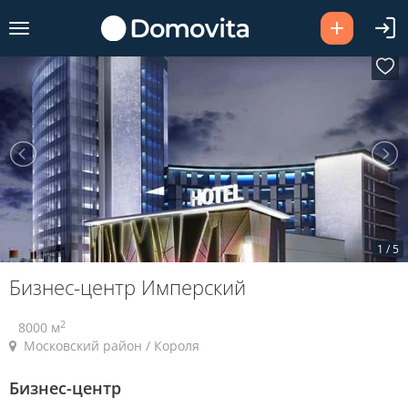
1
/
5
Бизнес-центр Имперский
2
8000 м
Московский район / Короля
Бизнес-центр