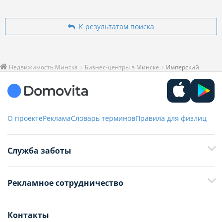
К результатам поиска
Недвижимость Минска
Бизнес-центры в Минске
Имперский
О проекте
Реклама
Словарь терминов
Правила для физлиц
Служба заботы
+375 29 376-13-70
Рекламное сотрудничество
+375 33 376-13-70
editor@domovita.by
+375 29 563-15-61 Кристина Филюта
Контакты
kb@domovita.by