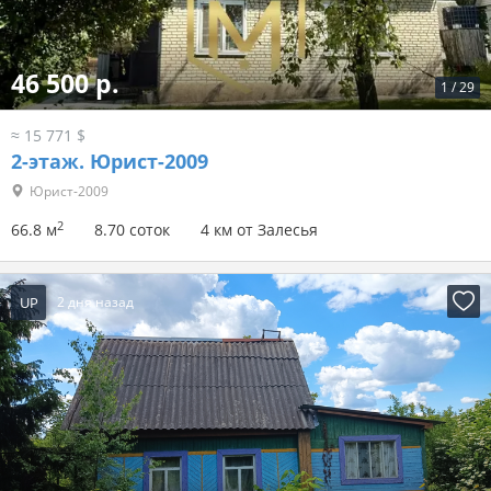
46 500 р.
1
/
29
≈ 15 771 $
2-этаж.
Юрист-2009
Юрист-2009
2
66.8 м
8.70 соток
4 км от Залесья
UP
2 дня назад