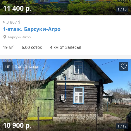
11 400 р.
1
/
15
≈ 3 867 $
1-этаж.
Барсуки-Агро
Барсуки-Агро
2
19 м
6.00 соток
4 км от Залесья
UP
5 дней назад
10 900 р.
1
/
12