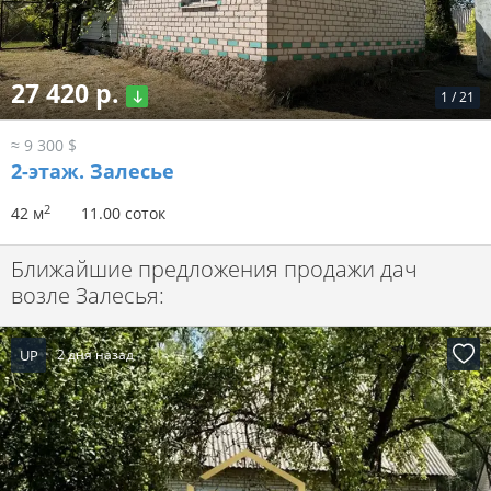
27 420 р.
1
/
21
≈ 9 300 $
2-этаж.
Залесье
2
42 м
11.00 соток
Ближайшие предложения продажи дач
возле Залесья:
UP
2 дня назад