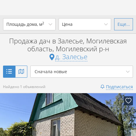
2
Площадь дома, м
Цена
Еще...
Ваш город -
д. Залесье
?
Продажа дач в Залесье, Могилевская
от
до
от
до
область, Могилевский р-н
Да
Выбрать город
д. Залесье
р. за всё
Показать 1 объявление
Сначала новые
Показать 1 объявление
Подписаться
Найдено 1 объявлений