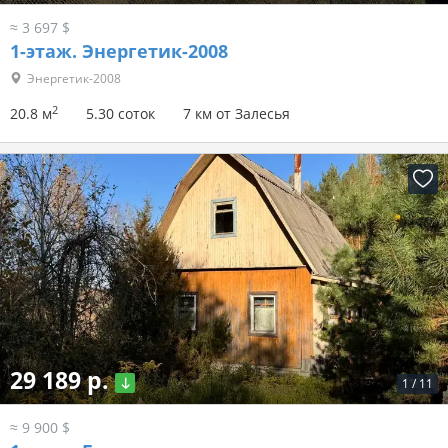
≈ 3 697 $
1-этаж.
Энергетик-2008
Энергетик-2008
2
20.8 м
5.30 соток
7 км от Залесья
29 189 р.
1
/
11
≈ 9 900 $