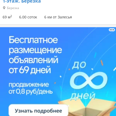
1-этаж.
Березка
Березка
2
69 м
6.00 соток
6 км от Залесья