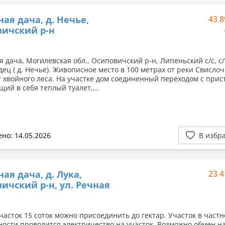
ная дача, д. Нечье,
43 8
ичский р-н
 дача, Могилевская обл., Осиповичский р-н, Липеньский с/с, с/
ец ( д. Нечье). Живописное место в 100 метрах от реки Свислоч
т хвойного леса. На участке дом соединенный переходом с при
ий в себя теплый туалет,...
но: 14.05.2026
В избр
ная дача, д. Лука,
23 4
ичский р-н, ул. Речная
часток 15 соток можно присоединить до гектар. Участок в част
ности проводится электричество на участок. Возможно обмен н