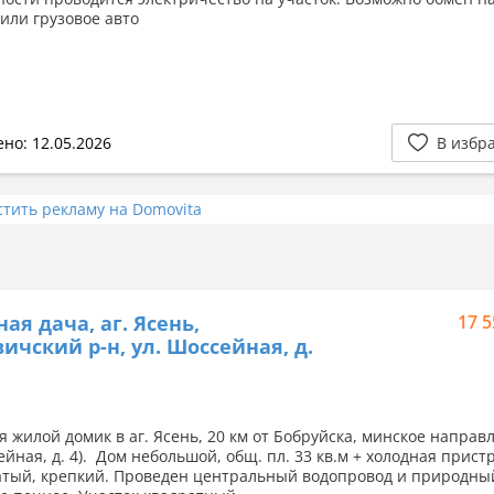
 или грузовое авто
но: 12.05.2026
В избр
стить рекламу на Domovita
ная дача, аг. Ясень,
17 5
ичский р-н, ул. Шоссейная, д.
я жилой домик в аг. Ясень, 20 км от Бобруйска, минское направ
ейная, д. 4). Дом небольшой, общ. пл. 33 кв.м + холодная прист
тый, крепкий. Проведен центральный водопровод и природный