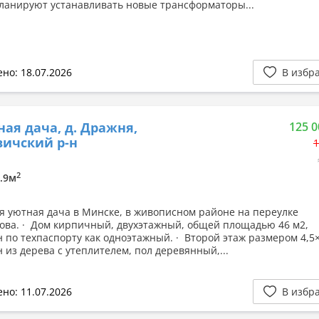
Планируют устанавливать новые трансформаторы...
но: 18.07.2026
В избр
ная дача, д. Дражня,
125 0
ичский р-н
1
2
9.9м
я уютная дача в Минске, в живописном районе на переулке
ова. · Дом кирпичный, двухэтажный, общей площадью 46 м2,
 по техпаспорту как одноэтажный. · Второй этаж размером 4,5×
 из дерева с утеплителем, пол деревянный,...
но: 11.07.2026
В избр