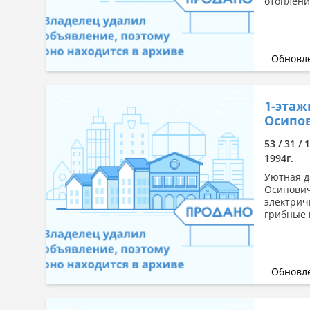
отоплени
Обновле
1-этаж
Осипов
53 / 31 / 
1994г.
Уютная д
Осипович
электрич
грибные 
Обновле