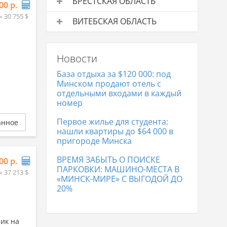
БРЕСТСКАЯ ОБЛАСТЬ
00 р.
≈ 30 755 $
Дачи на продажу
Средняя
ВИТЕБСКАЯ ОБЛАСТЬ
цена
Дачи на продажу
Средняя
Дачи в Бресте
193 038 р.
цена
Новости
Дачи в Витебске
38 737 р.
База отдыха за $120 000: под
Минском продают отель с
отдельными входами в каждый
номер
Первое жилье для студента:
анное
нашли квартиры до $64 000 в
пригороде Минска
ВРЕМЯ ЗАБЫТЬ О ПОИСКЕ
00 р.
ПАРКОВКИ: МАШИНО-МЕСТА В
≈ 37 213 $
«МИНСК-МИРЕ» С ВЫГОДОЙ ДО
20%
чик на