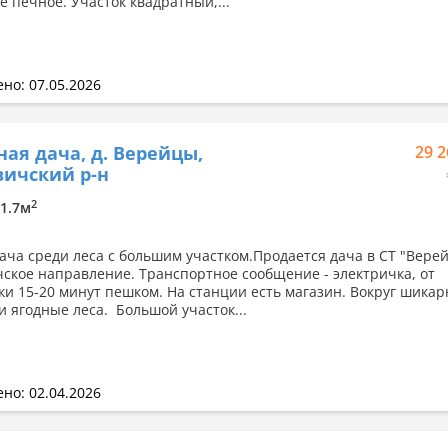
е печное. Участок квадратный,...
но: 07.05.2026
ная дача, д. Верейцы,
29 2
ичский р-н
2
11.7м
ача среди леса с большим участком.Продается дача в СТ "Вере
ское направление. Транспортное сообщение - электричка, от
ки 15-20 минут пешком. На станции есть магазин. Вокруг шика
и ягодные леса. Большой участок...
но: 02.04.2026