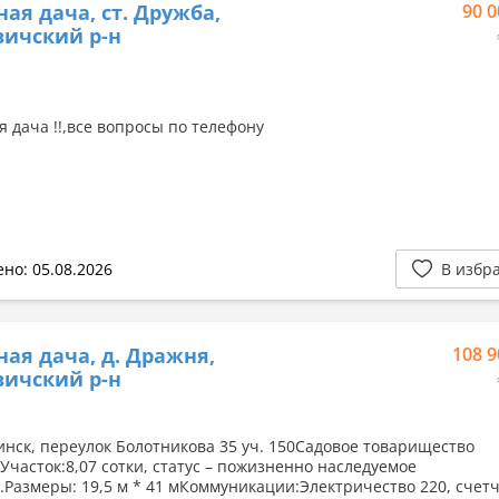
ная дача, ст. Дружба,
90 0
ичский р-н
я дача !!,все вопросы по телефону
но: 05.08.2026
В избр
ная дача, д. Дражня,
108 9
ичский р-н
инск, переулок Болотникова 35 уч. 150Садовое товарищество
Участок:8,07 сотки, статус – пожизненно наследуемое
.Размеры: 19,5 м * 41 мКоммуникации:Электричество 220, счет