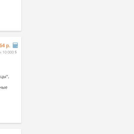
64 р.
≈ 10 000 $
йцы",
рные