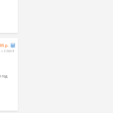
95 р.
≈ 5 500 $
3 год