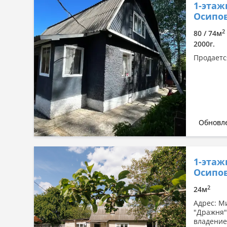
1-этаж
Сначала дешевые
Осипов
Сначала дорогие
2
80 / 74м
По комнатности: большая →
2000г.
малая
Продаетс
По комнатности: малая →
большая
По площади: большая → малая
По площади: малая → большая
Обновле
1-этаж
Осипов
2
24м
Адрес: М
"Дражня"
владение