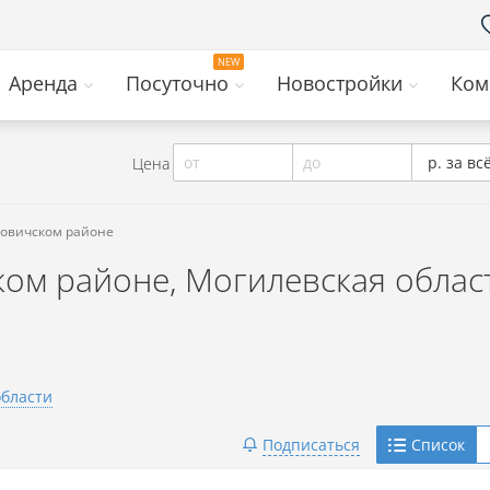
Аренда
Посуточно
Новостройки
Ком
от
до
р. за вс
Цена
повичском районе
ом районе, Могилевская област
области
Telegram
Подписаться
Список
Viber