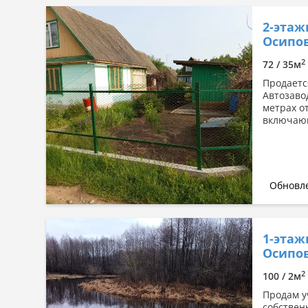
2-этаж
Осипов
2
72 / 35м
Продается
Автозавод
метрах о
включающ
Обновле
1-этаж
Осипов
2
100 / 2м
Продам у
собствен