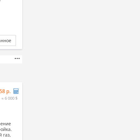
анное
58 р.
≈ 6 000 $
ление
ройка.
 газ,