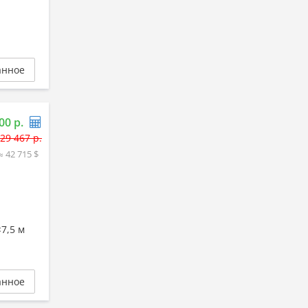
анное
00 р.
29 467 р.
≈ 42 715 $
7,5 м
анное