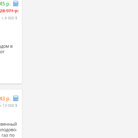
45 р.
28 971 р.
≈ 8 900 $
адом в
 от
43 р.
≈ 13 000 $
ревянный
плодово-
 газ по