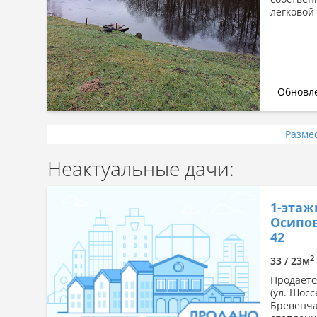
легковой
Обновле
Разме
Неактуальные дачи:
1-этаж
Осипов
42
2
33 / 23м
Продаетс
(ул. Шосс
Бревенча