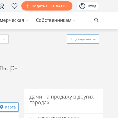
Подать БЕСПЛАТНО
Вход
мерческая
Собственникам
ё
Еще
параметры
ь, р-
Дачи на продажу в других
городах
Карта