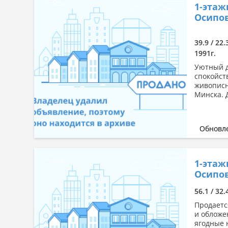
1-этаж
Осипов
39.9 / 22
1991г.
Уютный д
спокойст
живописн
Минска. 
Обновле
1-этаж
Осипов
56.1 / 32
Продаетс
и обложе
ягодные 