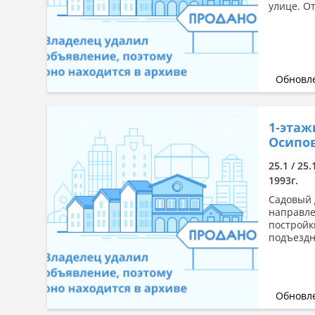
улице. О
Обновле
1-этаж
Осипов
25.1 / 25
1993г.
Садовый 
направлен
постройки
подъездн
Обновле