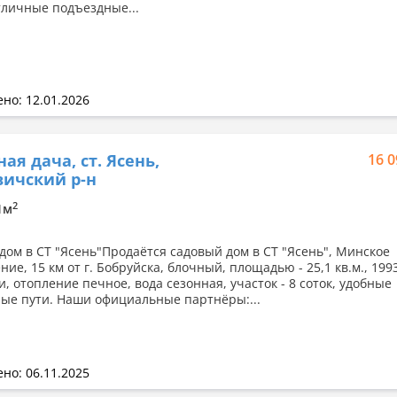
тличные подъездные...
но: 12.01.2026
ная дача, ст. Ясень,
16 0
ичский р-н
2
.1м
дом в СТ "Ясень"Продаётся садовый дом в СТ "Ясень", Минское
ие, 15 км от г. Бобруйска, блочный, площадью - 25,1 кв.м., 199
, отопление печное, вода сезонная, участок - 8 соток, удобные
ые пути. Наши официальные партнёры:...
но: 06.11.2025