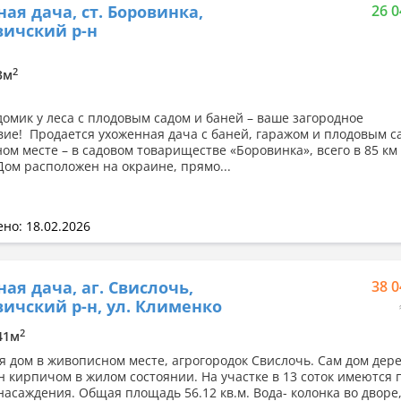
ная дача, ст. Боровинка,
26 0
ичский р-н
2
.3м
омик у леса с плодовым садом и баней – ваше загородное
вие! Продается ухоженная дача с баней, гаражом и плодовым с
ом месте – в садовом товариществе «Боровинка», всего в 85 км
Дом расположен на окраине, прямо...
но: 18.02.2026
ная дача, аг. Свислочь,
38 0
ичский р-н, ул. Клименко
2
.41м
я дом в живописном месте, агрогородок Свислочь. Сам дом де
н кирпичом в жилом состоянии. На участке в 13 соток имеются 
насаждения. Общая площадь 56.12 кв.м. Вода- колонка во дворе,