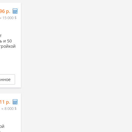
96 р.
≈ 15 000 $
т
ь и 50
стройкой
анное
11 р.
≈ 8 000 $
ной
а