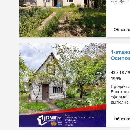
столбе. 
Обновле
1-этаж
Осипов
43 / 13 / 
1999г.
Продаётс
Болотник
оформлен
выполнен
Обновле