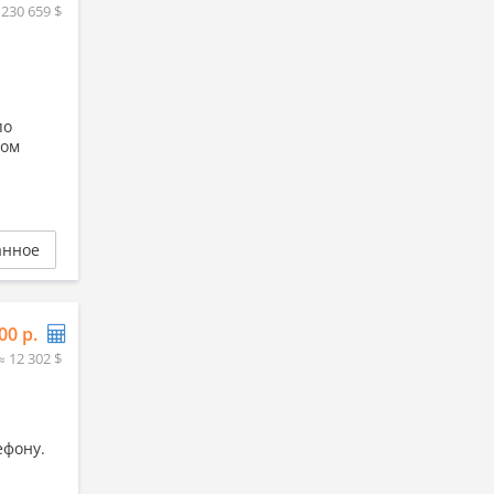
 230 659 $
по
ком
анное
00 р.
≈ 12 302 $
ефону.