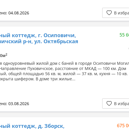
но: 04.08.2026
В избр
ный коттедж, г. Осиповичи,
55 6
ичский р-н, ул. Октябрьская
2
10м
я одноуровневый жилой дом с баней в городе Осиповичи Моги
 Направление Пуховичское, расстояние от МКАД — 100 км. Дом
й, общей площадью 56 кв. м, жилой — 37 кв. м, кухня — 10 кв. 
крыта шифером. В доме три жилые...
но: 03.08.2026
В избр
ный коттедж, д. Зборск,
675 0