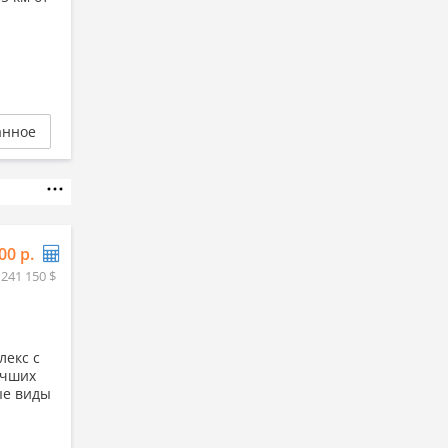
анное
00 р.
 241 150 $
лекс с
учших
ые виды