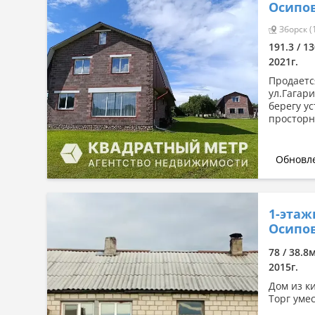
Осипов
Зборск (
191.3 / 1
2021г.
Продаетс
ул.Гагар
берегу у
просторн
Обновле
1-этаж
Осипов
78 / 38.8
2015г.
Дом из к
Торг умес