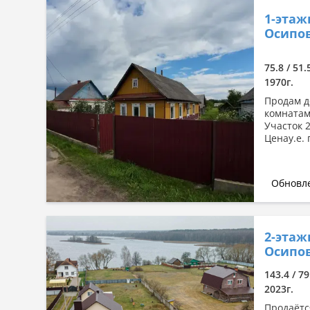
1-этаж
Осипов
75.8 / 51.
1970г.
Продам д
комнатам
Участок 2
Ценау.е. 
Обновле
2-этаж
Осипов
143.4 / 79
2023г.
Продаётс