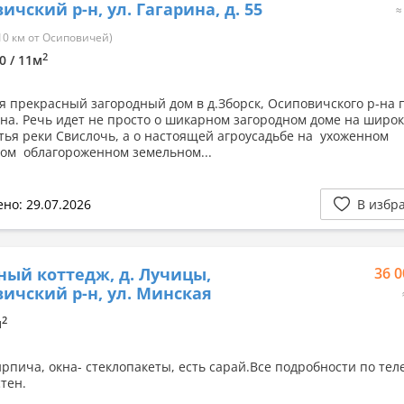
ичский р-н, ул. Гагарина, д. 55
≈
10 км от Осиповичей)
2
30 / 11м
я прекрасный загородный дом в д.Зборск, Осиповичского р-на 
ина. Речь идет не просто о шикарном загородном доме на широ
стья реки Свислочь, а о настоящей агроусадьбе на ухоженном
ом облагороженном земельном...
но: 29.07.2026
В избр
ный коттедж, д. Лучицы,
36 0
ичский р-н, ул. Минская
2
м
ирпича, окна- стеклопакеты, есть сарай.Все подробности по тел
тен.