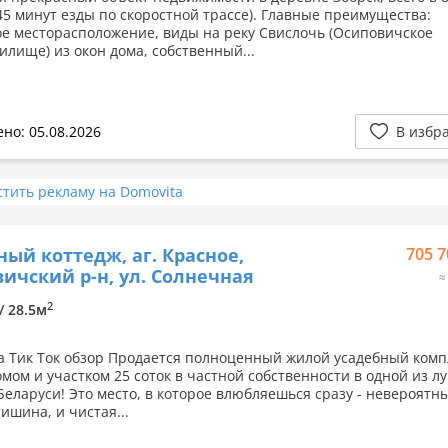
45 минут езды по скоростной трассе). Главные преимущества:
е месторасположение, виды на реку Свислочь (Осиповичское
илище) из окон дома, собственный...
но: 05.08.2026
В избр
стить рекламу на Domovita
ный коттедж, аг. Красное,
705 7
ичский р-н, ул. Солнечная
≈
2
 / 28.5м
а Тик Ток обзор Продается полноценный жилой усадебный комп
мом и участком 25 соток в частной собственности в одной из л
Беларуси! Это место, в которое влюбляешься сразу - невероятн
тишина, и чистая...