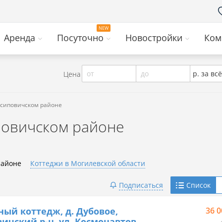
Аренда
Посуточно
Новостройки
Ком
от
до
р. за всё
Цена
Осиповичском районе
повичском районе
районе
Коттеджи в Могилевской области
Telegram
Подписаться
Список
Viber
ный коттедж, д. Дубовое,
36 0
ичский р-н, ул. Космонавтов