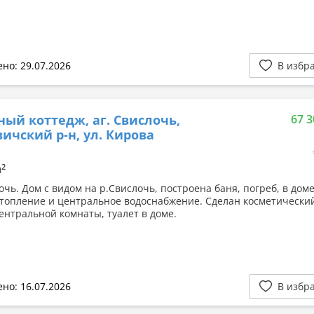
но: 29.07.2026
В избр
ный коттедж, аг. Свислочь,
67 3
ичский р-н, ул. Кирова
2
м
очь. Дом с видом на р.Свислочь, построена баня, погреб, в дом
отопление и центральное водоснабжение. Сделан косметически
ентральной комнаты, туалет в доме.
но: 16.07.2026
В избр