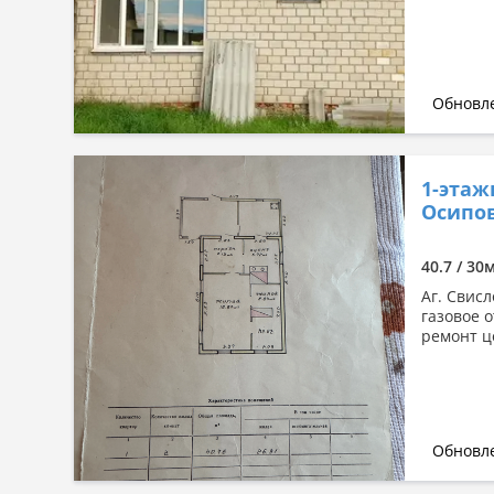
Обновле
1-этаж
Осипов
40.7 / 30
Аг. Свисл
газовое 
ремонт ц
Обновле