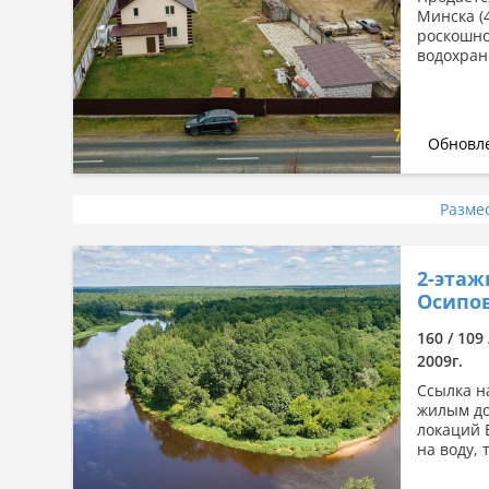
Минска (
роскошно
водохран
Обновле
Разме
2-этаж
Осипов
160 / 109
2009г.
Ссылка н
жилым до
локаций 
на воду, 