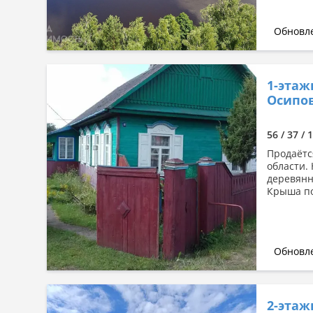
Обновле
1-этаж
Осипов
56 / 37 / 
Продаётс
области.
деревянны
Крыша по
Обновле
2-этаж