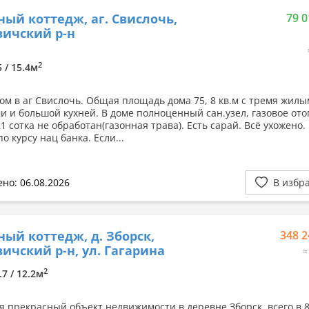
ный коттедж, аг. Свислочь,
79 0
ичский р-н
2
5 / 15.4м
ом в аг Свислочь. Общая площадь дома 75, 8 кв.м с тремя жил
и и большой кухней. В доме полноценный сан.узел, газовое ото
1 сотка не обработан(газонная трава). Есть сарай. Всё ухожено.
по курсу нац банка. Если...
но: 06.08.2026
В избр
ный коттедж, д. Зборск,
348 2
ичский р-н, ул. Гагарина
≈
2
.7 / 12.2м
я прекрасный объект недвижимости в деревне Зборск, всего в 8