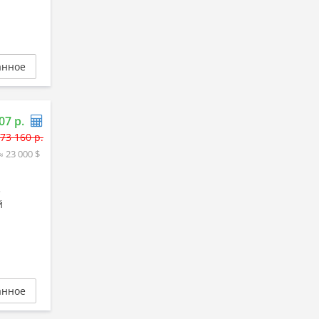
анное
07 р.
73 160 р.
≈ 23 000 $
е
й
анное