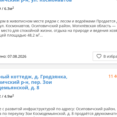
2
9 / 6.3м
ом в живописном месте рядом с лесом и водоёмами Продается д
 ул. Космонавтов, Осиповичский район, Могилёвская область —
 место для спокойной жизни, отдыха на природе и ведения хозя
щей площадью 48,2 м²...
но: 07.08.2026
В избр
ный коттедж, д. Гродзянка,
11 4
ичский р-н, пер. Зои
емьянской, д. 8
2
2 / 4.9м
е с развитой инфраструктурой по адресу: Осиповичский район, 
а по переулку Зои Космодемьянской, д. 8 продаётся двухкомнат