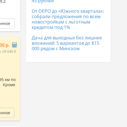
45 рублей
9,2
От DEPO до «Южного квартала»:
собрали предложения по всем
новостройкам с льготным
анное
кредитом под 1%
Дача для выходных без лишних
вложений: 5 вариантов до $15
00 р.
000 рядом с Минском
≈ 29 046 $
95 км по
и. Кроме
анное