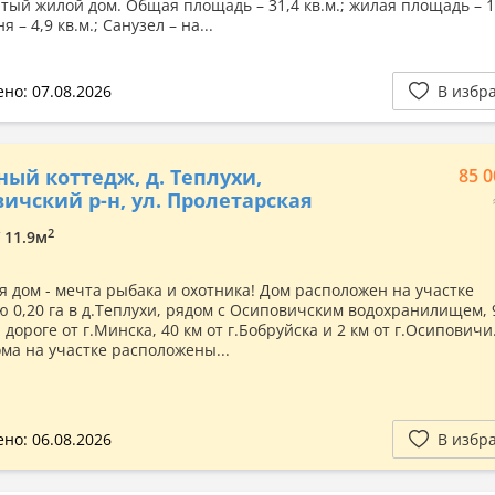
тый жилой дом. Общая площадь – 31,4 кв.м.; жилая площадь – 1
ня – 4,9 кв.м.; Санузел – на...
но: 07.08.2026
В избр
ный коттедж, д. Теплухи,
85 0
ичский р-н, ул. Пролетарская
2
/ 11.9м
я дом - мечта рыбака и охотника! Дом расположен на участке
 0,20 га в д.Теплухи, рядом с Осиповичским водохранилищем, 
дороге от г.Минска, 40 км от г.Бобруйска и 2 км от г.Осипович
ома на участке расположены...
но: 06.08.2026
В избр