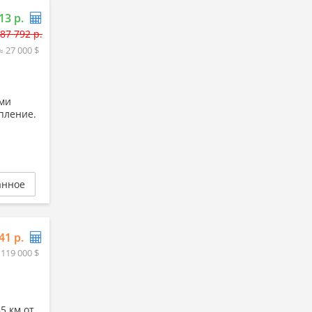
13 р.
87 792 р.
≈ 27 000 $
ыми
пление.
анное
41 р.
 119 000 $
5 км от