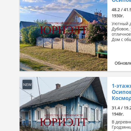
Сначала дорогие
48.2 / 41.
По комнатности: большая →
1930г.
малая
Уютный д
По комнатности: малая →
Дубовое,
большая
отличное
По площади: большая → малая
Дом с об
По площади: малая → большая
Обновле
NEW
1-этаж
Осипов
Космод
31.4 / 19.
1948г.
В деревн
Гродзянк