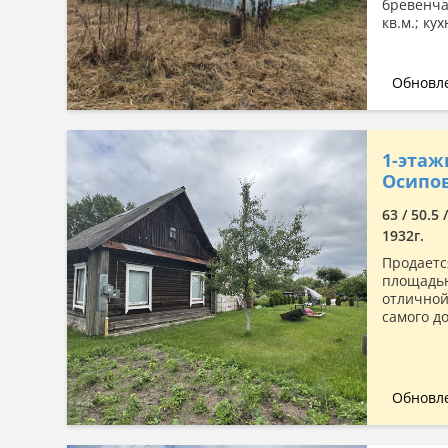
бревенча
кв.м.; кух
Обновле
1-этаж
Осипов
63 / 50.5 
1932г.
Продаетс
площадью
отличной 
самого д
Обновле