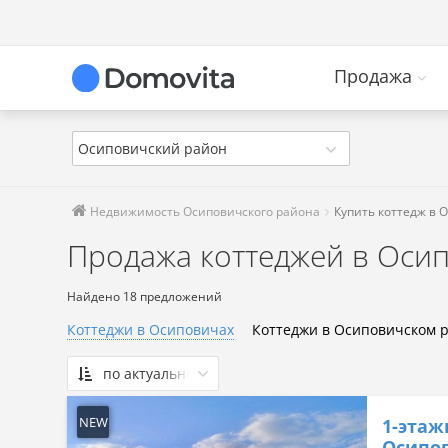
Продажа
Осиповичский район
Недвижимость Осиповичского района
Купить коттедж в 
Продажа коттеджей в Оси
Найдено 18 предложений
Коттеджи в Осиповичах
Коттеджи в Осиповичском 
по актуальности
По актуальности
NEW
1-этаж
Сначала дешевые
Осипов