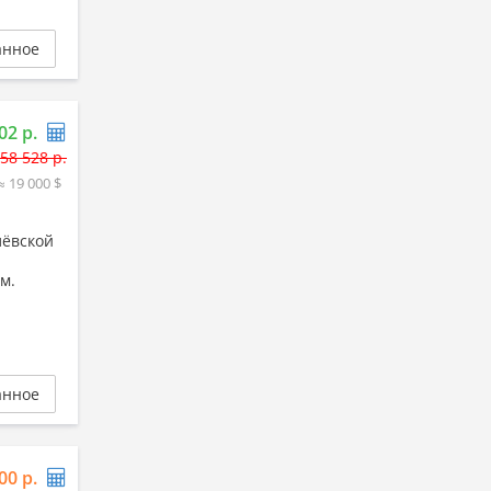
анное
02 р.
58 528 р.
≈ 19 000 $
лёвской
м.
анное
00 р.