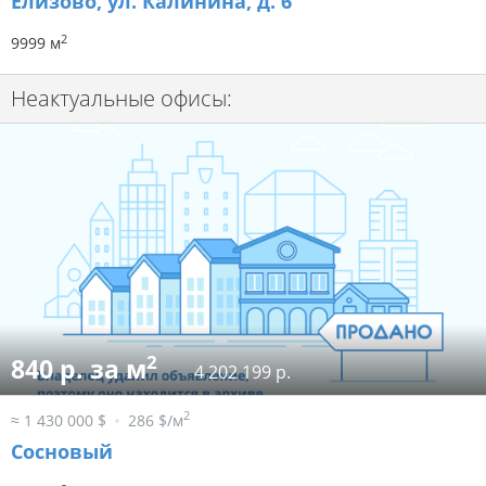
Елизово, ул. Калинина, д. 6
2
9999 м
Неактуальные офисы:
2
840 р. за м
4 202 199 р.
2
≈ 1 430 000 $
286 $/м
Сосновый