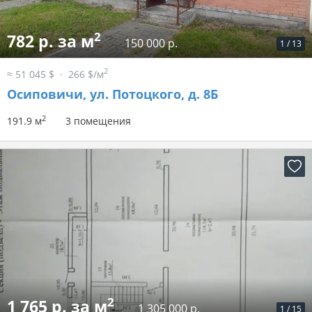
2
782 р. за м
150 000 р.
1
/
13
2
≈ 51 045 $
266 $/м
Осиповичи, ул. Потоцкого, д. 8Б
2
191.9 м
3 помещения
2
1 765 р. за м
1 305 000 р.
1
/
15