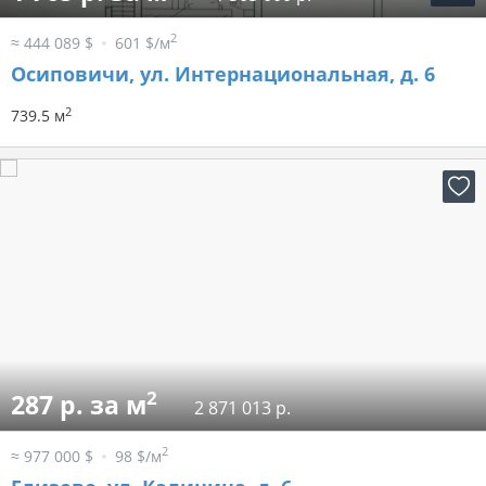
2
≈ 444 089 $
601 $/м
Осиповичи, ул. Интернациональная, д. 6
2
739.5 м
2
287 р. за м
2 871 013 р.
2
≈ 977 000 $
98 $/м