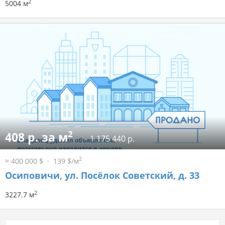
2
5004 м
2
408 р. за м
1 175 440 р.
2
≈ 400 000 $
139 $/м
Осиповичи, ул. Посёлок Советский, д. 33
2
3227.7 м