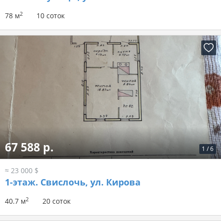
2
78 м
10 соток
67 588 р.
1
/
6
≈ 23 000 $
1-этаж.
Свислочь, ул. Кирова
2
40.7 м
20 соток