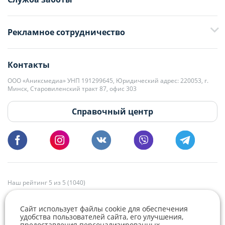
+375 29 376-13-70
Рекламное сотрудничество
+375 33 376-13-70
editor@domovita.by
+375 29 563-15-61 Кристина Филюта
Контакты
kb@domovita.by
+375 29 179-11-28 Владислав Гладченко
ООО «Аниксмедиа» УНП 191299645, Юридический адрес: 220053, г.
Мы принимаем звонки и отвечаем на письма в будние дни с 9:00 до
Минск, Старовиленский тракт 87, офис 303
18:00.
vg@domovita.by
Справочный центр
Пишите и звоните нам в будние дни с 8:00 до 20:00.
Наш рейтинг 5 из 5 (1040)
Сайт использует файлы cookie для обеспечения
удобства пользователей сайта, его улучшения,
предоставления персонализированных