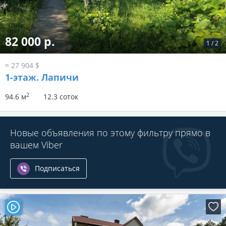
82 000 р.
1
/
2
≈ 27 904 $
1-этаж.
Лапичи
2
94.6 м
12.3 соток
Новые объявления по этому фильтру прямо в
вашем Viber
Подписаться