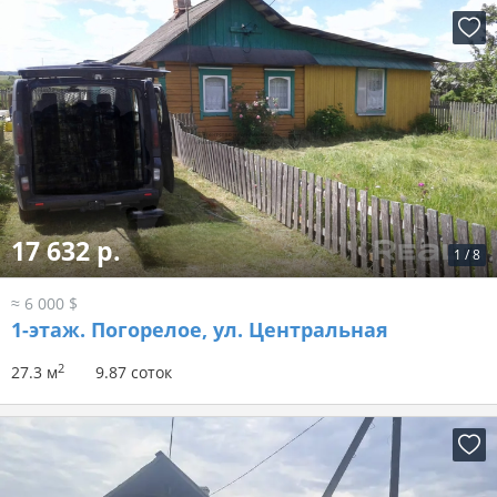
17 632 р.
1
/
8
≈ 6 000 $
1-этаж.
Погорелое, ул. Центральная
2
27.3 м
9.87 соток