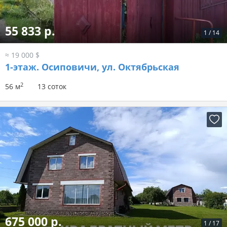
55 833 р.
1
/
14
≈ 19 000 $
1-этаж.
Осиповичи, ул. Октябрьская
2
56 м
13 соток
675 000 р.
1
/
17