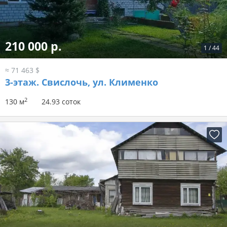
210 000 р.
1
/
44
≈ 71 463 $
3-этаж.
Свислочь, ул. Клименко
2
130 м
24.93 соток