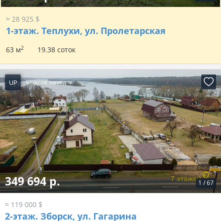
≈ 28 925 $
1-этаж.
Теплухи, ул. Пролетарская
2
63 м
19.38 соток
UP
9 часов назад
349 694 р.
1
/
67
≈ 119 000 $
2-этаж.
Зборск, ул. Гагарина