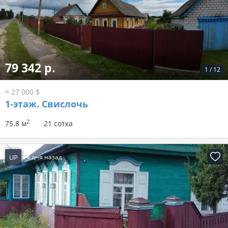
79 342 р.
1
/
12
≈ 27 000 $
1-этаж.
Свислочь
2
75.8 м
21 сотка
UP
4 дня назад