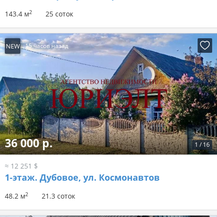
2
143.4 м
25 соток
NEW
15 часов назад
36 000 р.
1
/
16
≈ 12 251 $
1-этаж.
Дубовое, ул. Космонавтов
2
48.2 м
21.3 соток