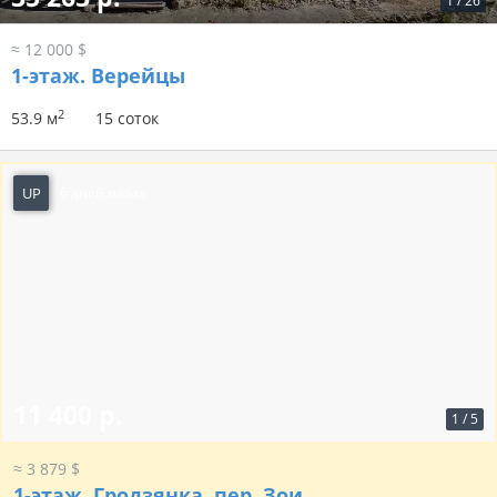
1
/
26
≈ 12 000 $
1-этаж.
Верейцы
2
53.9 м
15 соток
UP
6 дней назад
11 400 р.
1
/
5
≈ 3 879 $
1-этаж.
Гродзянка, пер. Зои