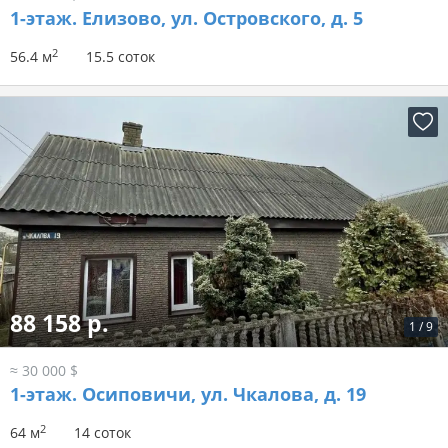
1-этаж.
Елизово, ул. Островского, д. 5
2
56.4 м
15.5 соток
88 158 р.
1
/
9
≈ 30 000 $
1-этаж.
Осиповичи, ул. Чкалова, д. 19
2
64 м
14 соток