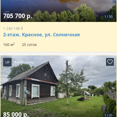
705 700 р.
1
/
50
≈ 240 148 $
2-этаж.
Красное, ул. Солнечная
2
160 м
25 соток
UP
4 часа назад
85 000 р.
1
/
31