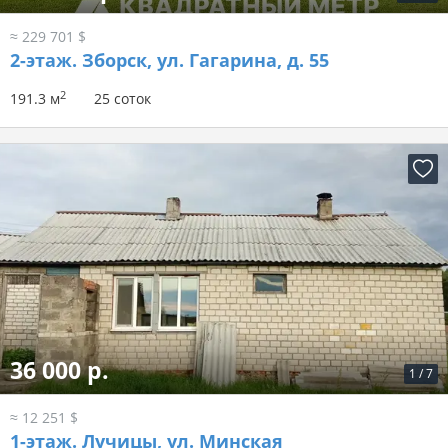
≈ 229 701 $
2-этаж.
Зборск, ул. Гагарина, д. 55
2
191.3 м
25 соток
36 000 р.
1
/
7
≈ 12 251 $
1-этаж.
Лучицы, ул. Минская