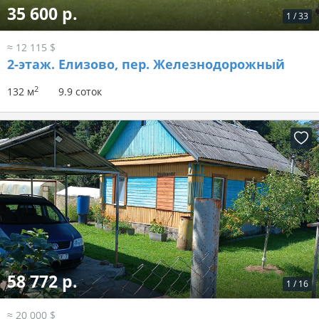
35 600 р.
1
/
33
≈ 12 115 $
2-этаж.
Елизово, пер. Железнодорожный
2
132 м
9.9 соток
58 772 р.
1
/
16
≈ 20 000 $