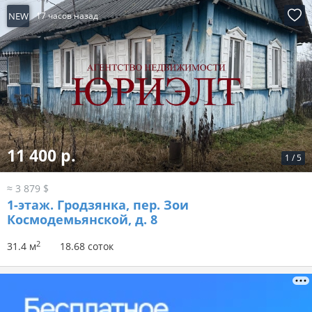
NEW
17 часов назад
11 400 р.
1
/
5
≈ 3 879 $
1-этаж.
Гродзянка, пер. Зои
Космодемьянской, д. 8
2
31.4 м
18.68 соток