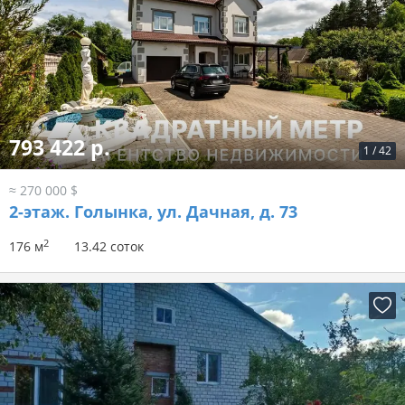
793 422 р.
1
/
42
≈ 270 000 $
2-этаж.
Голынка, ул. Дачная, д. 73
2
176 м
13.42 соток