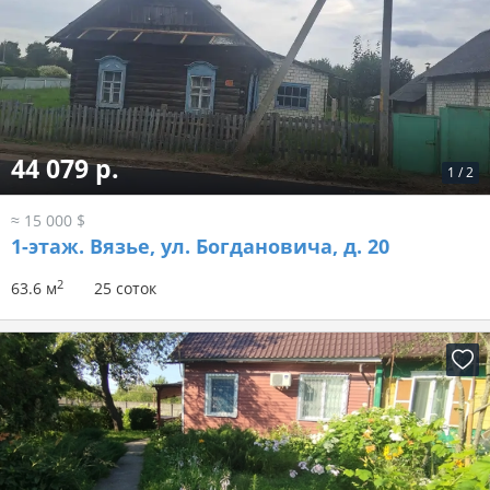
44 079 р.
1
/
2
≈ 15 000 $
1-этаж.
Вязье, ул. Богдановича, д. 20
2
63.6 м
25 соток