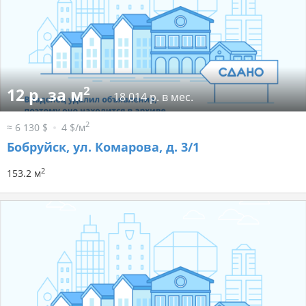
2
12 р. за м
18 014 р. в мес.
2
≈ 6 130 $
4 $/м
Бобруйск, ул. Комарова, д. 3/1
2
153.2 м