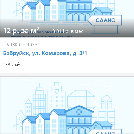
2
12 р. за м
18 014 р. в мес.
2
≈ 6 130 $
4 $/м
Бобруйск, ул. Комарова, д. 3/1
2
153.2 м