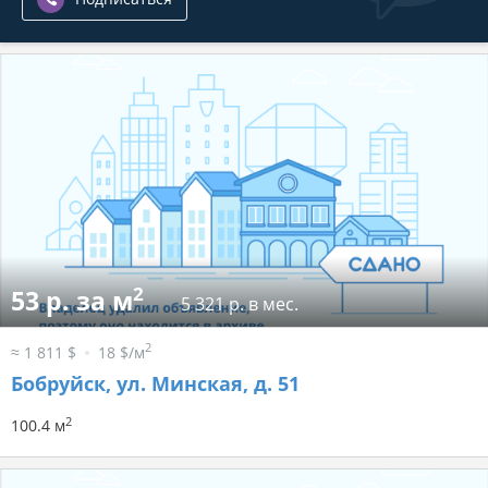
2
53 р. за м
5 321 р. в мес.
2
≈ 1 811 $
18 $/м
Бобруйск, ул. Минская, д. 51
2
100.4 м