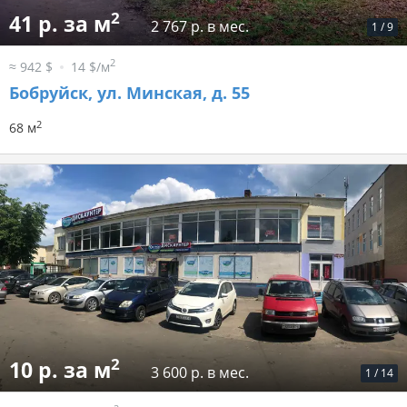
2
41 р. за м
2 767 р. в мес.
1
/
9
2
≈ 942 $
14 $/м
Бобруйск, ул. Минская, д. 55
2
68 м
2
10 р. за м
3 600 р. в мес.
1
/
14