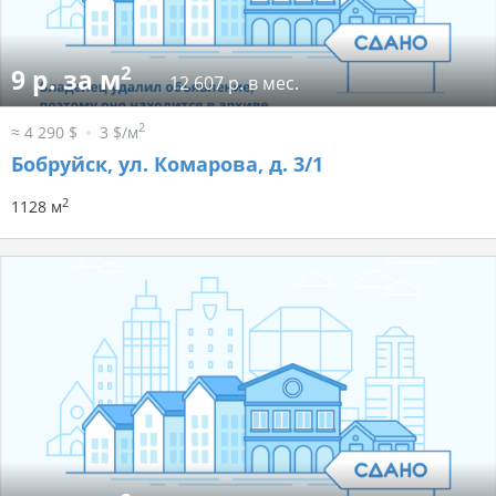
2
9 р. за м
12 607 р. в мес.
2
≈ 4 290 $
3 $/м
Бобруйск, ул. Комарова, д. 3/1
2
1128 м