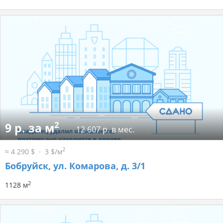
2
9 р. за м
12 607 р. в мес.
2
≈ 4 290 $
3 $/м
Бобруйск, ул. Комарова, д. 3/1
2
1128 м