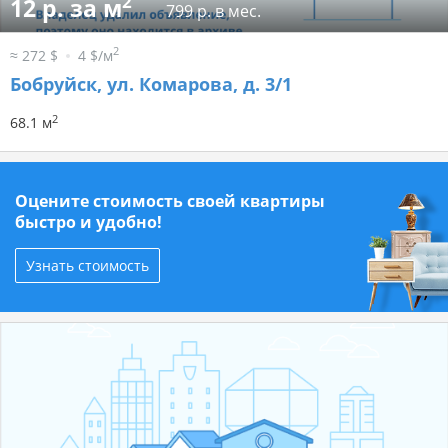
2
12 р. за м
799 р. в мес.
2
≈ 272 $
4 $/м
Бобруйск, ул. Комарова, д. 3/1
2
68.1 м
Оцените стоимость своей квартиры
быстро и удобно!
Узнать стоимость