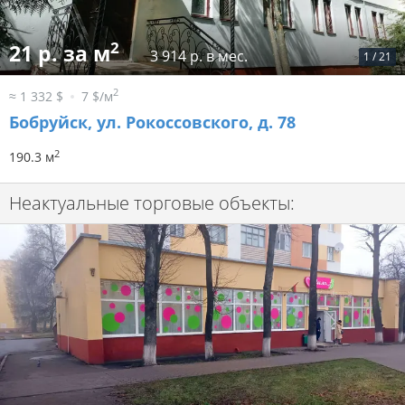
2
21 р. за м
3 914 р. в мес.
1
/
21
2
≈ 1 332 $
7 $/м
Бобруйск, ул. Рокоссовского, д. 78
2
190.3 м
Неактуальные торговые объекты: