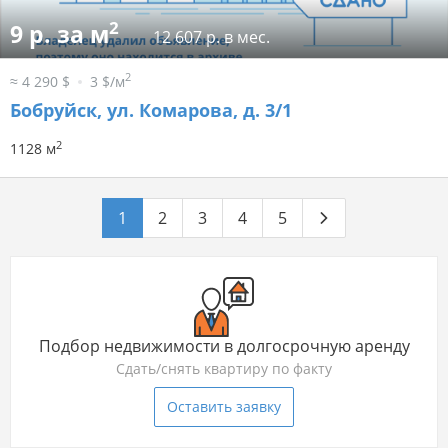
2
9 р. за м
12 607 р. в мес.
2
≈ 4 290 $
3 $/м
Бобруйск, ул. Комарова, д. 3/1
2
1128 м
1
2
3
4
5
Подбор недвижимости в долгосрочную аренду
Сдать/снять квартиру по факту
Оставить заявку