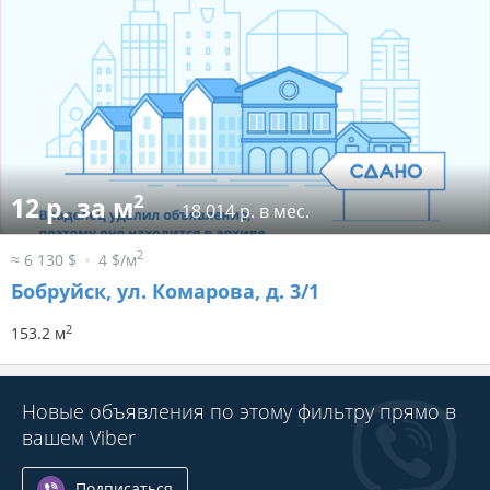
2
12 р. за м
18 014 р. в мес.
2
≈ 6 130 $
4 $/м
Бобруйск, ул. Комарова, д. 3/1
2
153.2 м
Новые объявления по этому фильтру прямо в
вашем Viber
Подписаться