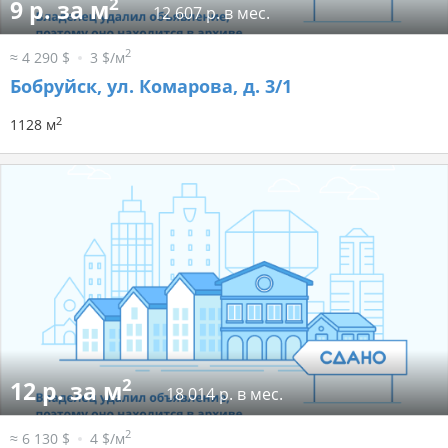
2
9 р. за м
12 607 р. в мес.
2
≈ 4 290 $
3 $/м
Бобруйск, ул. Комарова, д. 3/1
2
1128 м
2
12 р. за м
18 014 р. в мес.
2
≈ 6 130 $
4 $/м