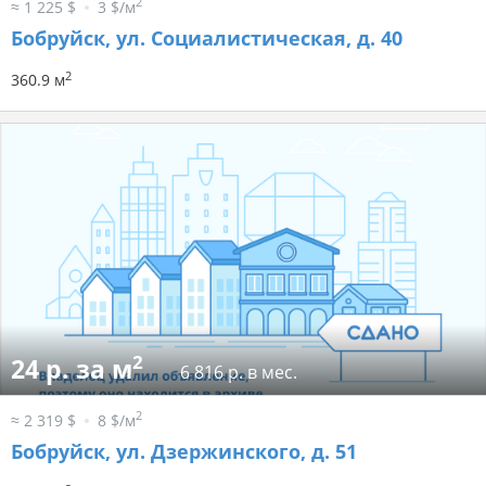
2
≈ 1 225 $
3 $/м
Бобруйск, ул. Социалистическая, д. 40
2
360.9 м
2
24 р. за м
6 816 р. в мес.
2
≈ 2 319 $
8 $/м
Бобруйск, ул. Дзержинского, д. 51