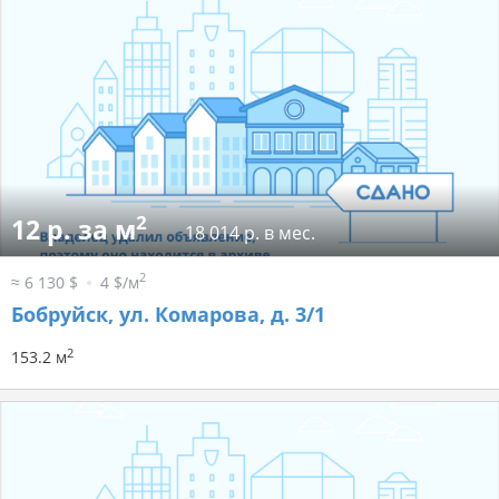
2
12 р. за м
18 014 р. в мес.
2
≈ 6 130 $
4 $/м
Бобруйск, ул. Комарова, д. 3/1
2
153.2 м