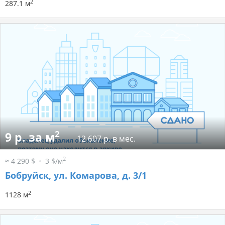
2
287.1 м
2
9 р. за м
12 607 р. в мес.
2
≈ 4 290 $
3 $/м
Бобруйск, ул. Комарова, д. 3/1
2
1128 м