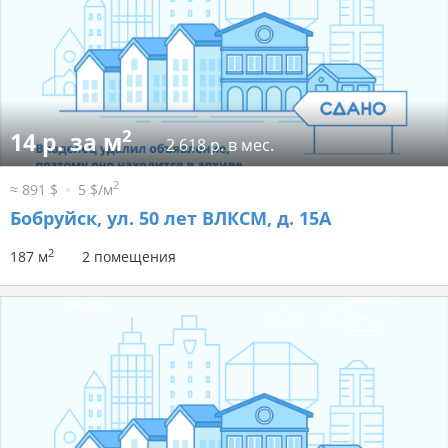
2
14 р. за м
2 618 р. в мес.
2
≈ 891 $
5 $/м
Бобруйск, ул. 50 лет ВЛКСМ, д. 15А
2
187 м
2 помещения