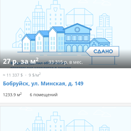
2
27 р. за м
33 315 р. в мес.
2
≈ 11 337 $
9 $/м
Бобруйск, ул. Минская, д. 149
2
1233.9 м
6 помещений