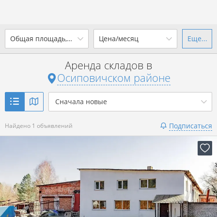
2
Общая площадь, м
Цена/месяц
Еще...
Ваш город -
district
Осиповичский район
?
Аренда складов в
от
до
от
до
Осиповичском районе
Да
Выбрать город
2
р. за м
Сначала новые
Показать 1 объявление
Подписаться
Найдено 1 объявлений
Показать 1 объявление