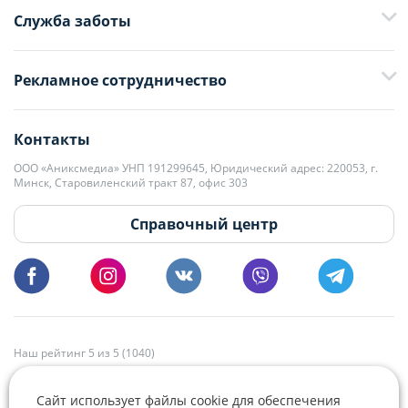
Служба заботы
+375 29 376-13-70
Рекламное сотрудничество
+375 33 376-13-70
editor@domovita.by
+375 29 563-15-61 Кристина Филюта
Контакты
kb@domovita.by
+375 29 179-11-28 Владислав Гладченко
ООО «Аниксмедиа» УНП 191299645, Юридический адрес: 220053, г.
Мы принимаем звонки и отвечаем на письма в будние дни с 9:00 до
Минск, Старовиленский тракт 87, офис 303
18:00.
vg@domovita.by
Справочный центр
Пишите и звоните нам в будние дни с 8:00 до 20:00.
Наш рейтинг 5 из 5 (1040)
Сайт использует файлы cookie для обеспечения