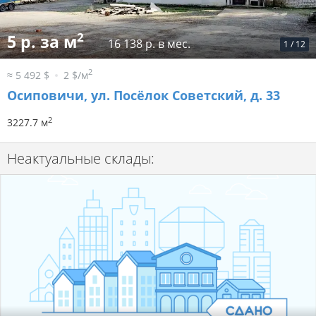
2
5 р. за м
16 138 р. в мес.
1
/
12
2
≈ 5 492 $
2 $/м
Осиповичи, ул. Посёлок Советский, д. 33
2
3227.7 м
Неактуальные склады: