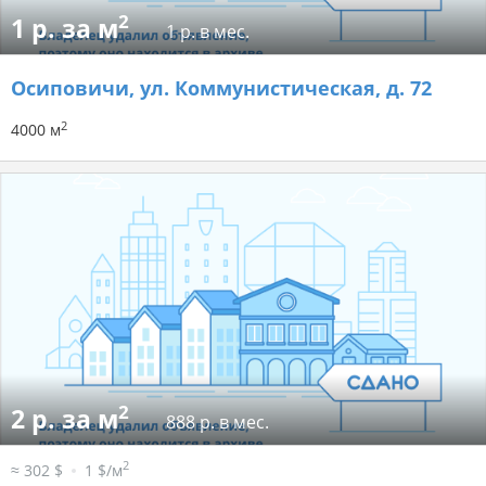
2
1 р. за м
1 р. в мес.
Осиповичи, ул. Коммунистическая, д. 72
2
4000 м
2
2 р. за м
888 р. в мес.
2
≈ 302 $
1 $/м