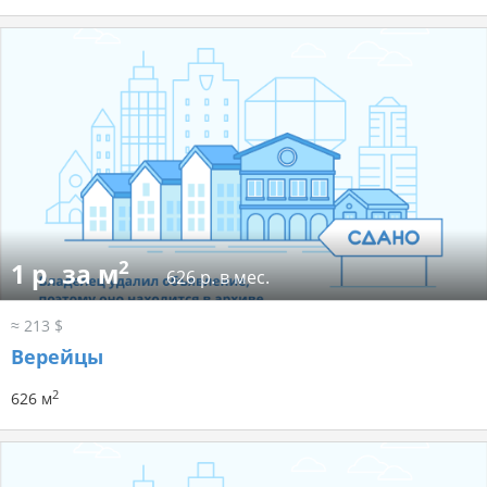
2
1 р. за м
626 р. в мес.
≈ 213 $
Верейцы
2
626 м