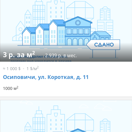
2
3 р. за м
2 939 р. в мес.
2
≈ 1 000 $
1 $/м
Осиповичи, ул. Короткая, д. 11
2
1000 м