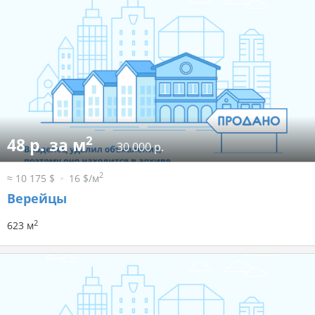
2
48 р. за м
30 000 р.
2
≈ 10 175 $
16 $/м
Верейцы
2
623 м