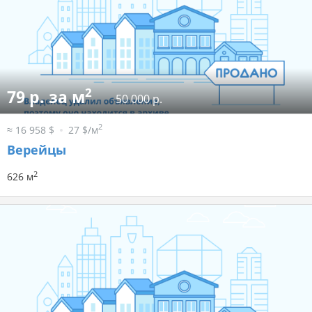
2
79 р. за м
50 000 р.
2
≈ 16 958 $
27 $/м
Верейцы
2
626 м