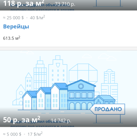
2
118 р. за м
73 710 р.
2
≈ 25 000 $
40 $/м
Верейцы
2
613.5 м
2
50 р. за м
14 742 р.
2
≈ 5 000 $
17 $/м