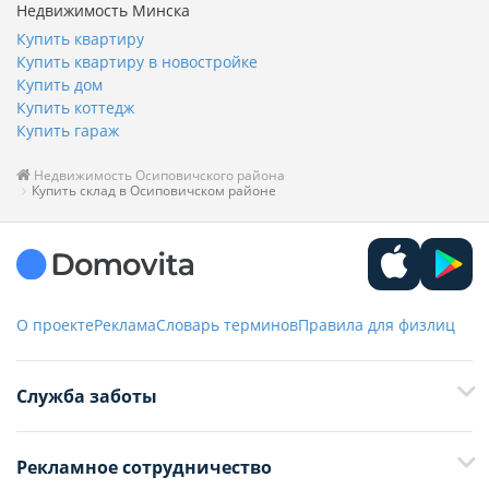
Недвижимость Минска
Купить квартиру
Купить квартиру в новостройке
Купить дом
Купить коттедж
Купить гараж
Недвижимость Осиповичского района
Купить склад в Осиповичском районе
О проекте
Реклама
Словарь терминов
Правила для физлиц
Служба заботы
+375 29 376-13-70
Рекламное сотрудничество
+375 33 376-13-70