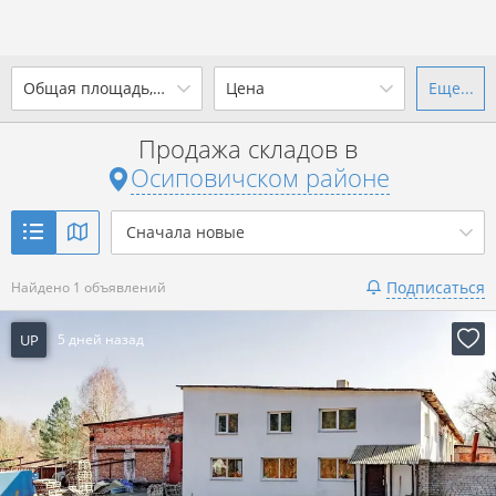
2
Общая площадь, м
Цена
Еще...
Ваш город -
district
Осиповичский район
?
Продажа складов в
от
до
от
до
Осиповичском районе
Да
Выбрать город
2
р. за м
Сначала новые
Показать 1 объявление
Подписаться
Найдено 1 объявлений
Показать 1 объявление
UP
5 дней назад