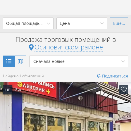
2
Общая площадь, м
Цена
Еще...
Ваш город -
district
Осиповичский район
?
Продажа торговых помещений в
от
до
от
до
Осиповичском районе
Да
Выбрать город
2
р. за м
Сначала новые
Показать 1 объявление
Подписаться
Найдено 1 объявлений
Показать 1 объявление
UP
2 дня назад