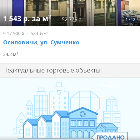
2
1 543 р. за м
52 776 р.
1
/
12
2
≈ 17 900 $
523 $/м
Осиповичи, ул. Сумченко
2
34.2 м
Неактуальные торговые объекты: