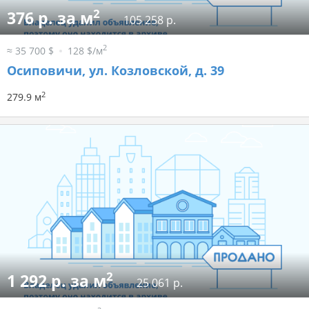
2
376 р. за м
105 258 р.
2
≈ 35 700 $
128 $/м
Осиповичи, ул. Козловской, д. 39
2
279.9 м
2
1 292 р. за м
25 061 р.