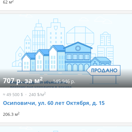
2
62 м
2
707 р. за м
145 946 р.
2
≈ 49 500 $
240 $/м
Осиповичи, ул. 60 лет Октября, д. 15
2
206.3 м