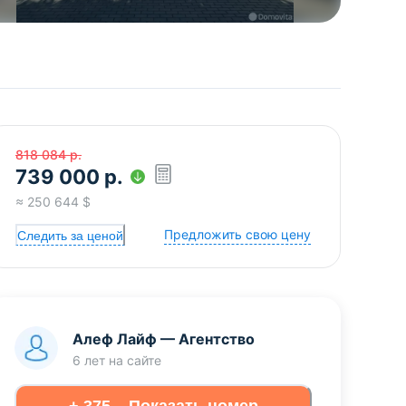
818 084
р.
739 000
р.
≈
250 644
$
Предложить свою цену
Следить за ценой
Алеф Лайф
—
Агентство
6 лет
на сайте
+ 375... Показать номер