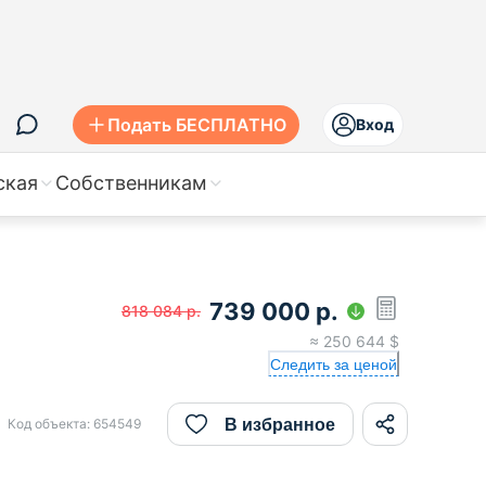
Подать БЕСПЛАТНО
Вход
ская
Собственникам
739 000
р.
818 084
р.
≈
250 644
$
Следить за ценой
В избранное
Код объекта:
654549