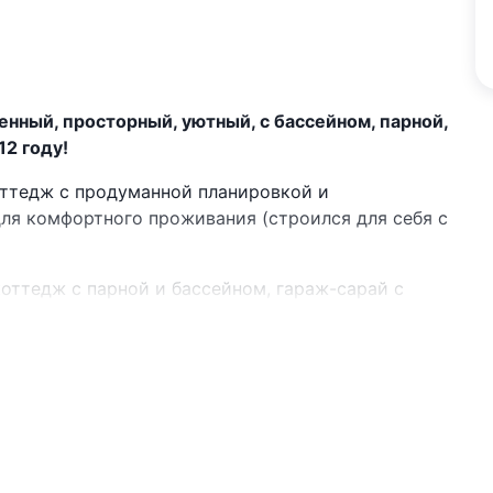
нный, просторный, уютный, с бассейном, парной,
2 году!
оттедж с продуманной планировкой и
для комфортного проживания (строился для себя с
оттедж с парной и бассейном, гараж-сарай с
апливается радиаторами отопления, на втором