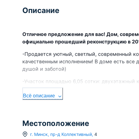
Описание
Отличное предложение для вас! Дом, совреме
официально прошедший реконструкцию в 201
-Продается уютный, светлый, современный к
качественным исполнением! В доме есть все 
душой и заботой)
-Участок площадью 6,05 сотки: двухэтажный к
мансардным этажом.
Всё описание
Дом:
-фундамент ленточный монолитный
Местоположение
-стены дома-газосиликат.
г.
Минск
,
пр-д Коллективный
,
4
-отопление – газовые котлы. Первый этаж от