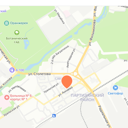
ые
, декоративные кусты, деревья, цветы. Есть
ундамент ленточный. Стены газосиликатные.
01. Площадь гаража 32м2, площадь сарая 38м2.
ардный эксплуатируемый этаж.
пути. Коттедж расположен в тихом зеленом
огулок отлично подойдут лесопарк и Слепянская