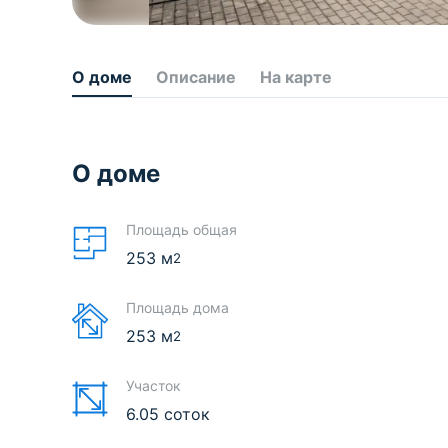
О доме
Описание
На карте
О доме
Площадь общая
253
м
2
Площадь дома
253
м
2
Участок
6.05 соток