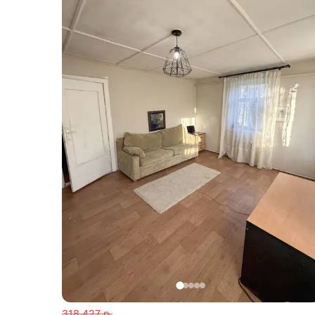
318 427
р.