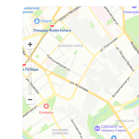
этаже – отопление теплыми полами.
-водоснабжение и канализация центральные
-окна-пластиковые стеклопакеты двухкамерн
-крыша - металлочерепица утеплена.
-полы: плитка, ламинат
На участке выполнен ландшафный дизайн - туи
зарядка для электромобиля.
Гараж:
Въезд в гараж с улицы, ворота подъемные. Ф
Крыша из металлочерепицы. Год постройки 20
Над всей площадью гаража, сарая есть манс
-К дому ведут асфальтированные подъездные 
квартале частной застройки. Для отдыха и пр