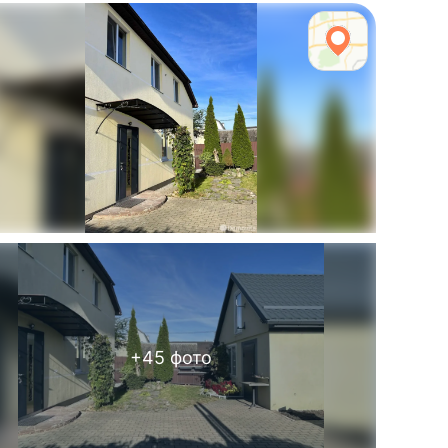
+
45
фото