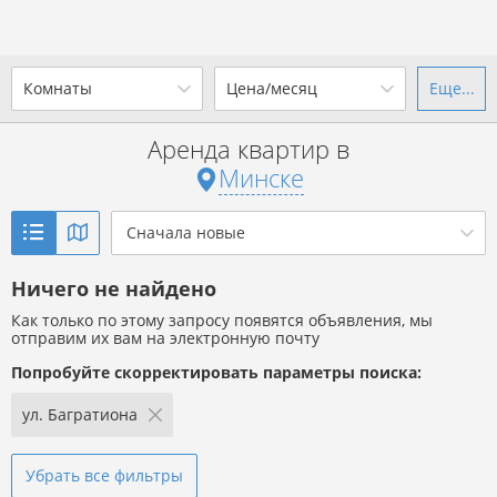
Комнаты
Цена/месяц
Еще...
Ваш город -
г. Минск
?
Аренда квартир в
1-комн.
2-комн.
3-комн.
4+
от
до
Минске
Да
Выбрать город
Показать объявления
р. за всё
Сначала новые
Ничего не найдено
Показать объявления
Как только по этому запросу появятся объявления, мы
отправим их вам на электронную почту
Попробуйте скорректировать параметры поиска:
ул. Багратиона
Убрать все фильтры