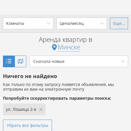
Комнаты
Цена/месяц
Еще...
Ваш город -
г. Минск
?
Аренда квартир в
1-комн.
2-комн.
3-комн.
4+
от
до
Минске
Да
Выбрать город
Показать объявления
р. за всё
Сначала новые
Ничего не найдено
Показать объявления
Как только по этому запросу появятся объявления, мы
отправим их вам на электронную почту
Попробуйте скорректировать параметры поиска:
ул. Лошица 2-я
Убрать все фильтры