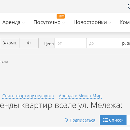
Аренда
Посуточно
Новостройки
Ком
3-комн.
4+
от
до
р. з
Цена
ележа
Снять квартиру недорого
Аренда в Минск Мир
нды квартир возле ул. Мележа:
Telegram
Подписаться
Список