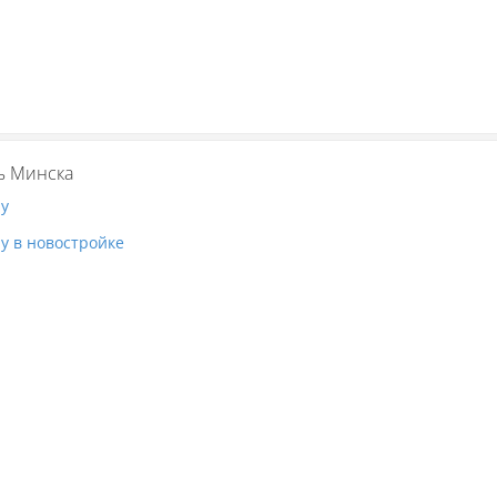
ь Минска
ру
у в новостройке