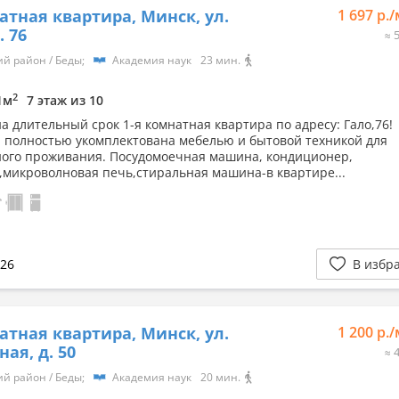
Viber
атная квартира, Минск, ул.
1 697 р.
. 76
≈ 
й район / Беды;
Академия наук
23 мин.
2
.1м
7 этаж из 10
на длительный срок 1-я комнатная квартира по адресу: Гало,76!
 полностью укомплектована мебелью и бытовой техникой для
ого проживания. Посудомоечная машина, кондиционер,
,микроволновая печь,стиральная машина-в квартире...
026
В избр
атная квартира, Минск, ул.
1 200 р.
ная, д. 50
≈ 
й район / Беды;
Академия наук
20 мин.