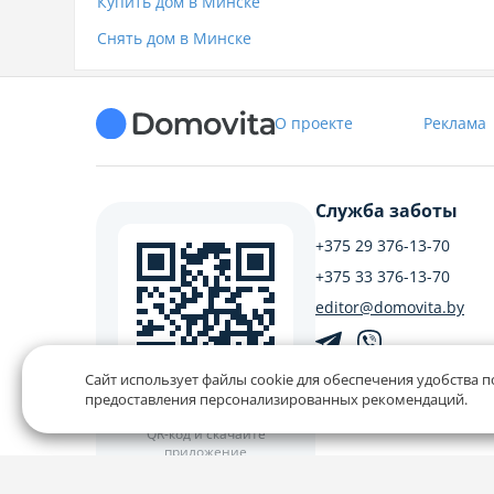
Купить дом в Минске
Снять дом в Минске
О проекте
Реклама
Служба заботы
+375 29 376-13-70
+375 33 376-13-70
editor@domovita.by
Сайт использует файлы cookie для обеспечения удобства п
Мы принимаем звонки и о
предоставления персонализированных рекомендаций.
письма в будние дни с 9:00 
Наведите камеру на
QR-код и скачайте
приложение
Наш рейтинг 5 из 5 (1040)