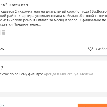
2
7.1м
2 этаж из 9
сдается 2-ух.комнатная на длительный срок ( от года ) Ул.Вост
ский район Квартира укомплектована мебелью ,бытовой техник
осметический ремонт Оплата за месяц и залог . Официально по
 сдается Предпочтение...
026
В избр
ий
ектах по вашему фильтру:
Аренда в Минске, ул. Мележа