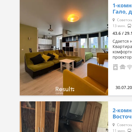
1-комн
Гало, д
Сначала дешевые
Советски
Сначала дорогие
13 мин.
43.6 / 29
По комнатности: большая →
Сдается 
Квартира
малая
комфортн
проектор
По комнатности: малая →
большая
По площади: большая → малая
30.07.2
По площади: малая → большая
2-комн
Восточ
Советски
11 мин.