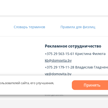
Словарь терминов
Правила для физлиц
Рекламное сотрудничество
+375 29 563-15-61 Кристина Филюта
kb@domovita.by
+375 29 179-11-28 Владислав Гладчен
vg@domovita.by
ользователей сайта, его улучшения,
твечаем на
Принять
до 18:00.
Пишите и звоните нам в будние дни с
8:00 до 20:00.