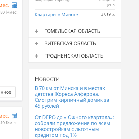
/мес.
цена
580 $/мес.
Квартиры в Минске
2 019 р.
ГОМЕЛЬСКАЯ ОБЛАСТЬ
Квартиры в аренду
Средняя
ВИТЕБСКАЯ ОБЛАСТЬ
цена
Квартиры в аренду
Средняя
Квартиры в Гомеле
992 р.
ГРОДНЕНСКАЯ ОБЛАСТЬ
цена
Квартиры в аренду
Средняя
Квартиры в Витебске
825 р.
цена
Новости
Квартиры в Гродно
841 р.
В 70 км от Минска и в местах
анное
детства Жореса Алферова.
Смотрим кирпичный домик за
45 рублей
/мес.
От DEPO до «Южного квартала»:
410 $/мес.
собрали предложения по всем
новостройкам с льготным
кредитом под 1%