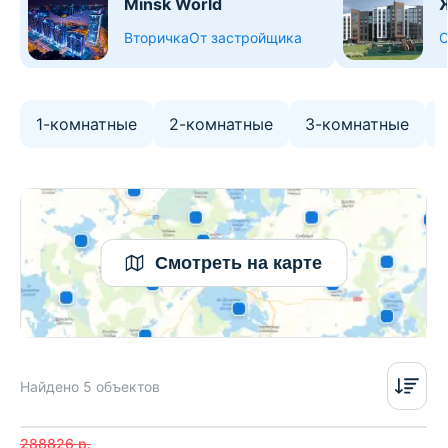
Minsk World
Вторичка
От застройщика
О
1-комнатные
2-комнатные
3-комнатные
Смотреть на карте
Найдено 5 объектов
288826
р.