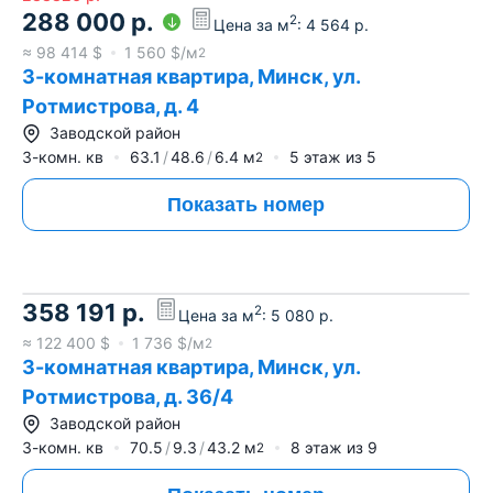
288 000
р.
2
Цена за м
:
4 564
р.
≈
98 414
$
1 560
$/м
2
3-комнатная квартира, Минск, ул.
Ротмистрова, д. 4
Заводской район
3-комн. кв
63.1
48.6
6.4
м
5
этаж из
5
2
Показать номер
358 191
р.
2
Цена за м
:
5 080
р.
≈
122 400
$
1 736
$/м
2
3-комнатная квартира, Минск, ул.
Ротмистрова, д. 36/4
Заводской район
3-комн. кв
70.5
9.3
43.2
м
8
этаж из
9
2