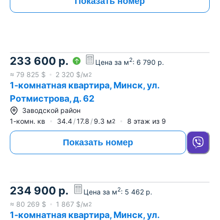
Показать номер
233 600
р.
2
Цена за м
:
6 790
р.
≈
79 825
$
2 320
$/м
2
1-комнатная квартира, Минск, ул.
Ротмистрова, д. 62
Заводской район
1-комн. кв
34.4
17.8
9.3
м
8
этаж из
9
2
Показать номер
234 900
р.
2
Цена за м
:
5 462
р.
≈
80 269
$
1 867
$/м
2
1-комнатная квартира, Минск, ул.