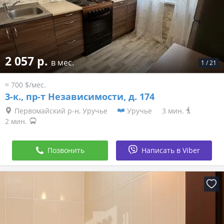
2 057 р.
в мес.
1
/
21
≈ 700 $/мес.
3-к.,
пр-т Независимости, д. 174
Первомайский р-н, Уручье
Уручье
3 мин.
2 мин.
Позвонить
Написать в Viber