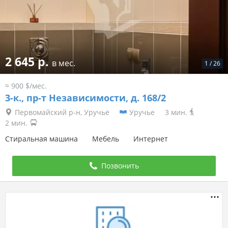
2 645 р.
в мес.
1
/
26
≈ 900 $/мес.
3-к.,
пр-т Независимости, д. 168/2
Первомайский р-н, Уручье
Уручье
3 мин.
2 мин.
Стиральная машина
Мебель
Интернет
Позвонить