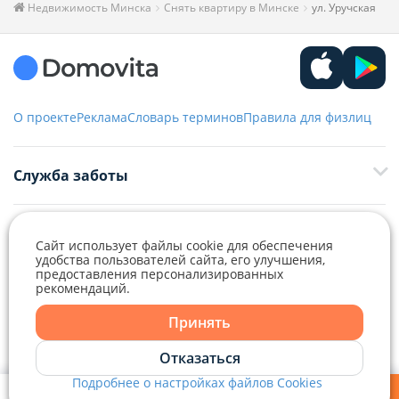
Недвижимость Минска
Снять квартиру в Минске
ул. Уручская
О проекте
Реклама
Словарь терминов
Правила для физлиц
Служба заботы
+375 29 376-13-70
Рекламное сотрудничество
+375 33 376-13-70
Сайт использует файлы cookie для обеспечения
удобства пользователей сайта, его улучшения,
editor@domovita.by
+375 29 563-15-61 Кристина Филюта
предоставления персонализированных
рекомендаций.
Контакты
Telegram
Viber
kb@domovita.by
+375 29 179-11-28 Владислав Гладченко
ООО «Аниксмедиа» УНП 191299645, Юридический адрес: 220053, г.
Принять
Мы принимаем звонки и отвечаем на письма в будние дни с 9:00 до
Минск, Старовиленский тракт 87, офис 303
18:00.
vg@domovita.by
Telegram
Отказаться
Справочный центр
Подробнее о настройках файлов Cookies
Viber