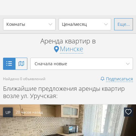
Комнаты
Цена/месяц
Еще...
Ваш город -
г. Минск
?
Аренда квартир в
1-комн.
2-комн.
3-комн.
4+
от
до
Минске
Да
Выбрать город
Показать объявления
р. за всё
Сначала новые
Подписаться
Найдено 0 объявлений
Показать объявления
Ближайшие предложения аренды квартир
возле ул. Уручская:
UP
20 часов назад