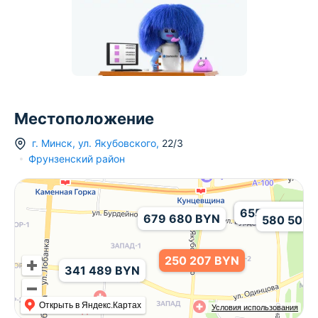
Местоположение
г.
Минск
,
ул. Якубовского
,
22/3
Фрунзенский район
508 140 BYN
655 000 BYN
679 680 BYN
580 509 
250 207 BYN
341 489 BYN
Открыть в Яндекс.Картах
Условия использования