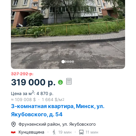
327 292
р.
319 000
р.
2
Цена за м
:
4 870
р.
≈
109 008
$
1 664
$/м
2
3-комнатная квартира, Минск, ул.
Якубовского, д. 54
Фрунзенский район
,
ул. Якубовского
Кунцевщина
19 мин
11 мин