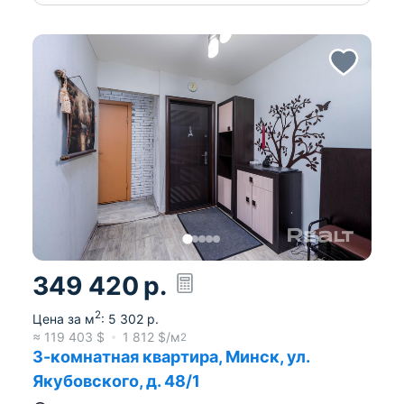
349 420
р.
2
Цена за м
:
5 302
р.
≈
119 403
$
1 812
$/м
2
3-комнатная квартира, Минск, ул.
Якубовского, д. 48/1