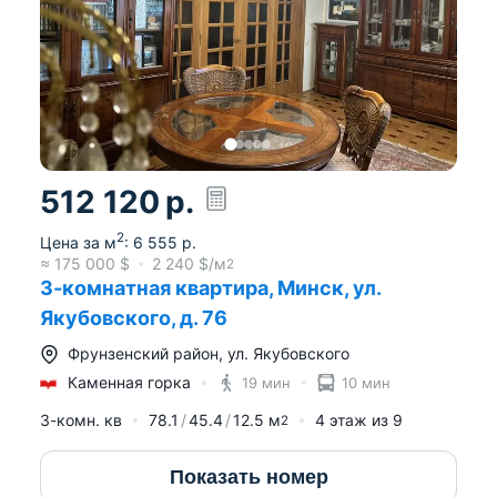
512 120
р.
2
Цена за м
:
6 555
р.
≈
175 000
$
2 240
$/м
2
3-комнатная квартира, Минск, ул.
Якубовского, д. 76
Фрунзенский район
,
ул. Якубовского
Каменная горка
19 мин
10 мин
3-комн. кв
78.1
45.4
12.5
м
4
этаж из
9
2
Показать номер