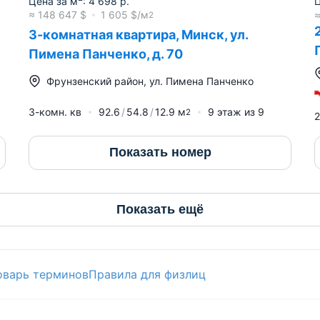
Цена за м
:
4 698
р.
Ц
≈
148 647
$
1 605
$/м
2
3-комнатная квартира, Минск, ул.
Пимена Панченко, д. 70
Фрунзенский район
,
ул. Пимена Панченко
3-комн. кв
92.6
54.8
12.9
м
9
этаж из
9
2
2
Показать номер
Показать ещё
оварь терминов
Правила для физлиц