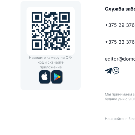
Служба заб
+375 29 376
+375 33 376
Наведите камеру на QR-
editor@domo
код и скачайте
приложение
Мы принимаем зв
будние дни с 9:0
Наш рейтинг
5
и