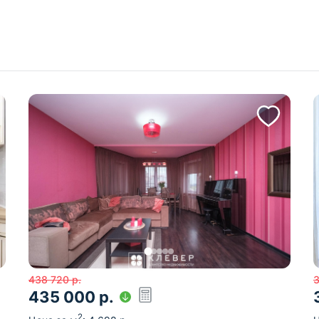
438 720
р.
435 000
р.
2