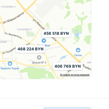
456 518 BYN
468 224 BYN
406 769 BYN
Условия использования