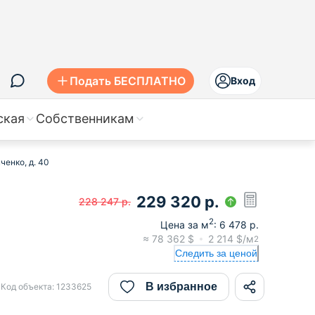
Подать БЕСПЛАТНО
Вход
ская
Собственникам
ченко, д. 40
229 320
р.
228 247
р.
2
Цена за м
:
6 478
р.
≈
78 362
$
2 214
$/м
2
Следить за ценой
В избранное
Код объекта:
1233625