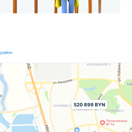
 район
520 899 BYN