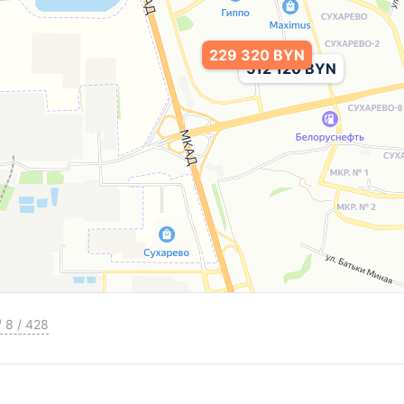
229 320 BYN
512 120 BYN
/
8
/
428