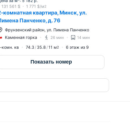
ена за м
:
5 182
р.
≈
131 561
$
1 771
$/м
2
2-комнатная квартира, Минск, ул.
Пимена Панченко, д. 76
Фрунзенский район
,
ул. Пимена Панченко
Каменная горка
26 мин
14 мин
-комн. кв
74.3
35.8
11
м
6
этаж из
9
2
Показать номер