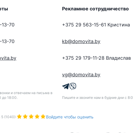
оты
Рекламное сотрудничество
-13-70
+375 29 563-15-61
Кристина
-13-70
kb@domovita.by
vita.by
+375 29 179-11-28
Владислав
vg@domovita.by
онки и отвечаем на письма в
0 до 18:00.
Пишите и звоните нам в будние дни с 8:0
Войдите чтобы оценить
з
5
(
1040
):