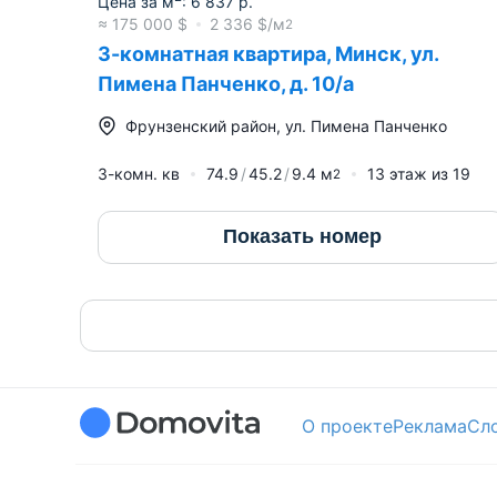
Цена за м
:
6 837
р.
≈
175 000
$
2 336
$/м
2
3-комнатная квартира, Минск, ул.
Пимена Панченко, д. 10/а
Фрунзенский район
,
ул. Пимена Панченко
3-комн. кв
74.9
45.2
9.4
м
13
этаж из
19
2
Показать номер
О проекте
Реклама
Сл