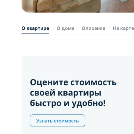
О квартире
О доме
Описание
На карт