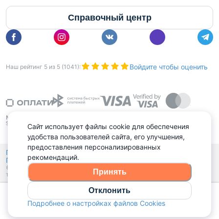
Справочный центр
Войдите чтобы оценить
Наш рейтинг
5
из
5
(
1041
):
Сайт использует файлы cookie для обеспечения
удобства пользователей сайта, его улучшения,
предоставления персонализированных
Политика конфиденциальности,
рекомендаций.
Политика обработки файлов куки
Выбор настроек Cookies
и
© 2015 - 2026, Domovita.by. Копирование материалов допускается
Принять
только при наличии активной ссылки.
Отклонить
Позвонить
Подробнее о настройках файлов Cookies