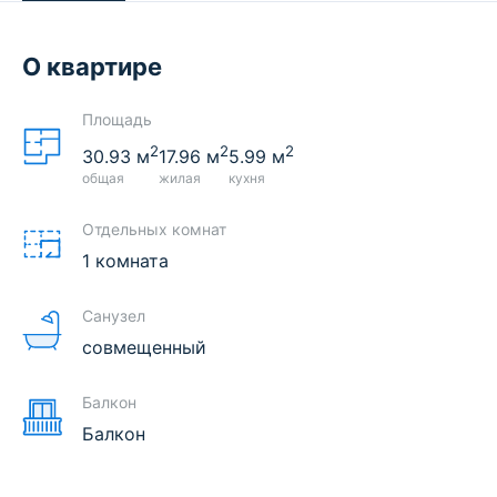
О квартире
Площадь
2
2
2
30.93
м
17.96
м
5.99
м
общая
жилая
кухня
Отдельных комнат
1 комната
Санузел
совмещенный
Балкон
Балкон