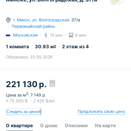
г.
Минск
,
ул. Волгоградская
,
37/а
Первомайский район
Московская
15 мин
8 мин
1 комната
30.93
м
2
этаж из
4
2
Обновлено:
23.05.2026
221 130
р.
2
Цена за м
:
7 149
р.
≈
75 000
$
2 425
$/м
2
Предложить свою цену
Следить за ценой
О квартире
О доме
Описание
На карте