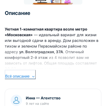
Описание
Уютная 1-комнатная квартира возле метро
«Московская»
— идеальный вариант для жизни
или выгодной сдачи в аренду. Дом расположен в
тихом и зеленом Первомайском районе по
адресу
ул. Волгоградская, 37А
. Отличный
комфортный 2-й этаж
из 4 позволит вам не
зависеть от лифтов. Общая площадь составляет
30.93 кв. м
, санузел совмещенный.
Всё описание
Главные преимущества объекта:
Отличная локация.
Всего 10–12 минут
спокойным шагом до станции метро
Инна
—
Агентство
«Московская». Быстрый выезд на проспект
9 лет
на сайте
Независимости и МКАД.