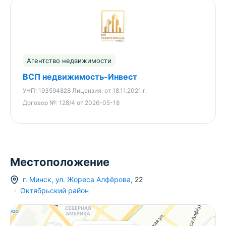
Кроме всего прочего, в самом доме в скором
появятся кафе, фитнесс, сервисы, бассейн!
Прекрасно развита транспортная система:
в
доступности метро «Аэродромная» (10 минут
Агентство недвижимости
ходьбы), а также остановки общественного
транспорта, позволяющие добраться в любую
ВСП недвижимость-Инвест
точку города Минска!
УНП:
193594828
Лицензия:
от 18.11.2021 г.
Договор №:
128/4 от 2026-05-18
Звоните в любое время !
ООО «ВСП недвижимость-Инвест»
Агентство недвижимости
Местоположение
УНП: 193594828 Лицензия: № 02240/430 МЮ
РБ, 18.11.2021
г.
Минск
,
ул. Жореса Алфёрова
,
22
Октябрьский район