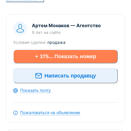
возможность спроектировать ремонт так, как Вы
этого желаете + обеспечит последующую
ликвидность!
Артем Монаков
—
Агентство
В самом доме имеется 2 лифта,.
9 лет
на сайте
Условия сделки:
продажа
Незаурядный дизайн лобби с высокими
потолками, имеющий выход на 2 стороны: в
+ 375... Показать номер
подземный паркинг и на улицу. Кроме того,
доступ в подъезд осуществляется посредством
«умной системы видео-домофона».
Написать продавцу
Частная собственность.
Показать почту
Отлично развитая инфраструктура:
Торговый
Центр «Avia Mall», детские сады + иные
учреждения дошкольного образования и школы
Пожаловаться на объявление
фактически через дорогу, а также банки,
магазины, кафе, бары и рестораны.