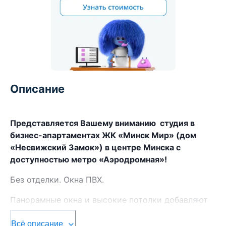
Описание
Представляется Вашему вниманию студия в
бизнес-апартаментах ЖК «Минск Мир» (дом
«Несвижский Замок») в центре Минска с
доступностью метро «Аэродромная»!
Без отделки. Окна ПВХ.
Панорамные окна и высокие потолки добавляют
много света и ощущение пространства, удачная
планировка, отличный вид из окна, – все это дает
Всё описание