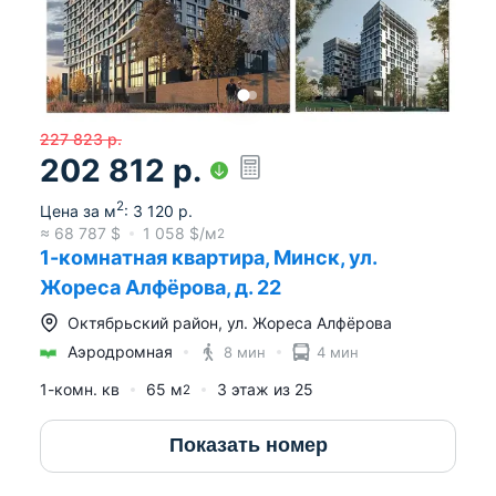
227 823
р.
202 812
р.
2
Цена за м
:
3 120
р.
≈
68 787
$
1 058
$/м
2
1-комнатная квартира, Минск, ул.
Жореса Алфёрова, д. 22
Октябрьский район
,
ул. Жореса Алфёрова
Аэродромная
8 мин
4 мин
1-комн. кв
65
м
3
этаж из
25
2
Показать номер