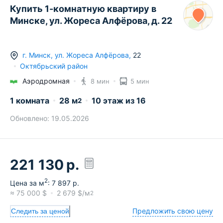
Купить 1-комнатную квартиру в
Минске, ул. Жореса Алфёрова, д. 22
г.
Минск
,
ул. Жореса Алфёрова
,
22
Октябрьский район
Аэродромная
8 мин
5 мин
1 комната
28
м
10
этаж из
16
2
Обновлено:
19.05.2026
221 130
р.
2
Цена за м
:
7 897
р.
≈
75 000
$
2 679
$/м
2
Предложить свою цену
Следить за ценой