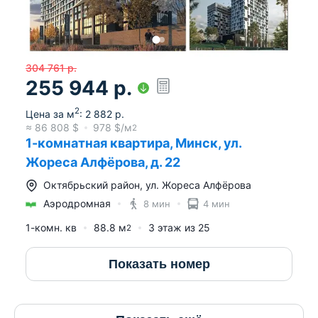
304 761
р.
255 944
р.
2
Цена за м
:
2 882
р.
≈
86 808
$
978
$/м
2
1-комнатная квартира, Минск, ул.
Жореса Алфёрова, д. 22
Октябрьский район
,
ул. Жореса Алфёрова
Аэродромная
8 мин
4 мин
1-комн. кв
88.8
м
3
этаж из
25
2
Показать номер