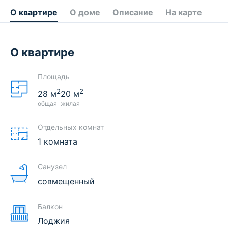
О квартире
О доме
Описание
На карте
О квартире
Площадь
2
2
28
м
20
м
общая
жилая
Отдельных комнат
1 комната
Санузел
совмещенный
Балкон
Лоджия