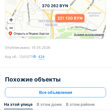
370 891 BYN
364 620 BYN
370 262 BYN
202 812 BYN
245 462 BYN
221 130 BYN
Открыть в Яндекс.Картах
Условия использования
Опубликовано:
19.05.2026
Код об.:
1241071
424
Похожие объекты
Все объявления
На этой улице
В этом доме
В этом районе