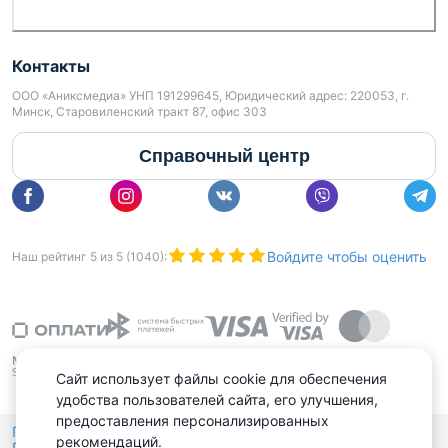
Контакты
ООО «Аниксмедиа» УНП 191299645, Юридический адрес: 220053, г.
Минск, Старовиленский тракт 87, офис 303
Справочный центр
Войдите чтобы оценить
Наш рейтинг
5
из
5
(
1040
):
Сайт использует файлы cookie для обеспечения
удобства пользователей сайта, его улучшения,
предоставления персонализированных
Политика конфиденциальности,
рекомендаций.
Политика обработки файлов куки
Выбор настроек Cookies