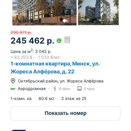
290 871
р.
245 462
р.
2
Цена за м
:
3 045
р.
≈
83 253
$
1 033
$/м
2
1-комнатная квартира, Минск, ул.
Жореса Алфёрова, д. 22
Октябрьский район
,
ул. Жореса Алфёрова
Аэродромная
8 мин
4 мин
1-комн. кв
80.6
м
3
этаж из
25
2
Показать номер