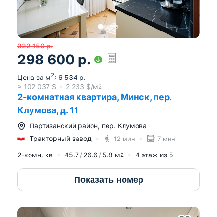
322 150
р.
298 600
р.
2
Цена за м
:
6 534
р.
≈
102 037
$
2 233
$/м
2
2-комнатная квартира, Минск, пер.
Клумова, д. 11
Партизанский район
,
пер. Клумова
Тракторный завод
12 мин
7 мин
2-комн. кв
45.7
26.6
5.8
м
4
этаж из
5
2
Показать номер