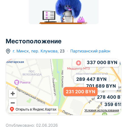
Местоположение
г.
Минск
,
пер. Клумова
,
23
Партизанский район
337 000 BYN
289 447 BYN
701 689 BYN
231 200 BYN
278 400 BY
359 615 
Открыть в Яндекс.Картах
Условия использования
Опубликовано:
02.06.2026