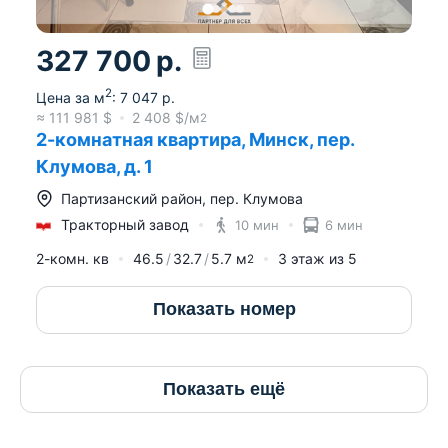
327 700
р.
2
Цена за м
:
7 047
р.
≈
111 981
$
2 408
$/м
2
2-комнатная квартира, Минск, пер.
Клумова, д. 1
Партизанский район
,
пер. Клумова
Тракторный завод
10 мин
6 мин
2-комн. кв
46.5
32.7
5.7
м
3
этаж из
5
2
Показать номер
Показать ещё