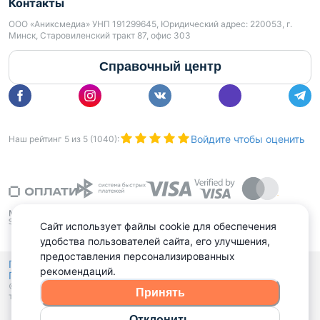
Контакты
ООО «Аниксмедиа» УНП 191299645, Юридический адрес: 220053, г.
Минск, Старовиленский тракт 87, офис 303
Справочный центр
Войдите чтобы оценить
Наш рейтинг
5
из
5
(
1040
):
Сайт использует файлы cookie для обеспечения
удобства пользователей сайта, его улучшения,
предоставления персонализированных
Политика конфиденциальности,
рекомендаций.
Политика обработки файлов куки
Выбор настроек Cookies
и
© 2015 - 2026, Domovita.by. Копирование материалов допускается
Принять
только при наличии активной ссылки.
Отклонить