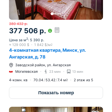
380 432
р.
377 506
р.
2
Цена за м
:
5 390
р.
≈
129 000
$
1 842
$/м
2
4-комнатная квартира, Минск, ул.
Ангарская, д. 78
Заводской район
,
ул. Ангарская
Могилевская
23 мин
13 мин
4-комн. кв
70.04
53.42
7.4
м
2
этаж из
5
2
Показать номер