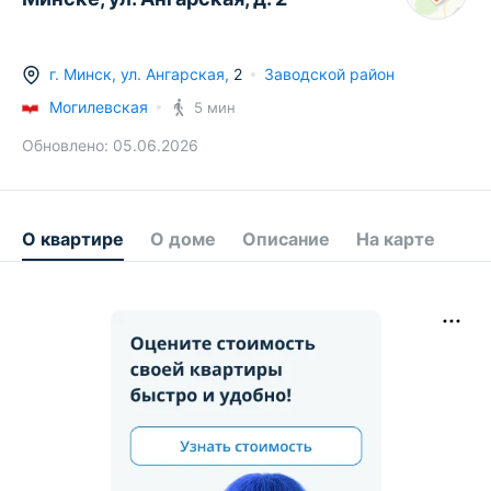
г.
Минск
,
ул. Ангарская
,
2
Заводской район
Могилевская
5 мин
Обновлено:
05.06.2026
О квартире
О доме
Описание
На карте
547 200 BYN
228 300 BYN
395 064 BYN
365 800 BYN