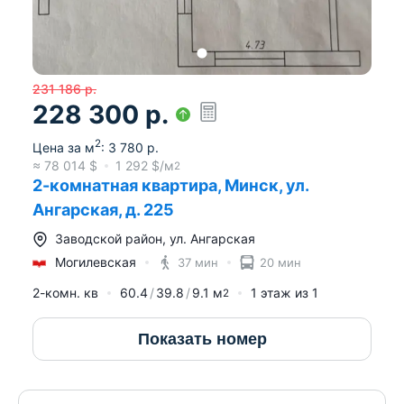
231 186
р.
228 300
р.
2
Цена за м
:
3 780
р.
≈
78 014
$
1 292
$/м
2
2-комнатная квартира, Минск, ул.
Ангарская, д. 225
Заводской район
,
ул. Ангарская
Могилевская
37 мин
20 мин
2-комн. кв
60.4
39.8
9.1
м
1
этаж из
1
2
Показать номер