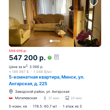
556 016
р.
547 200
р.
2
Цена за м
:
3 066
р.
≈
186 987
$
1 048
$/м
2
5-комнатная квартира, Минск, ул.
Ангарская, д. 225
Заводской район
,
ул. Ангарская
Могилевская
37 мин
20 мин
5-комн. кв
178.5
60.7
м
1
этаж из
3
2