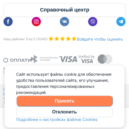
Справочный центр
Войдите чтобы оценить
Наш рейтинг
5
из
5
(
1040
):
Сайт использует файлы cookie для обеспечения
удобства пользователей сайта, его улучшения,
предоставления персонализированных
Политика конфиденциальности,
рекомендаций.
Политика обработки файлов куки
Выбор настроек Cookies
и
© 2015 - 2026, Domovita.by. Копирование материалов допускается
Принять
только при наличии активной ссылки.
Отклонить
Позвонить
Подробнее о настройках файлов Cookies