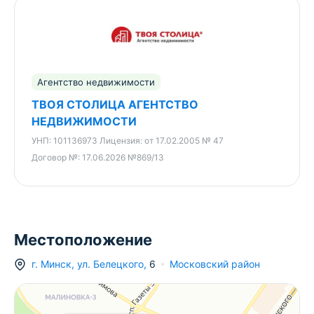
Агентство недвижимости «Твоя столица» —
победитель TOP BRAND BELARUS 2026 в
номинации «Агентство недвижимости №1». Для
нас эта награда — прежде всего подтверждение
Агентство недвижимости
доверия клиентов, которое мы ценим уже более
30 лет.
ТВОЯ СТОЛИЦА АГЕНТСТВО
НЕДВИЖИМОСТИ
УНП:
101136973
Лицензия:
от 17.02.2005 № 47
ООО "Твоя столица", УНП 101136973, лицензия
Договор №:
17.06.2026 №869/13
№02240/15 от 17.02.05г.
Местоположение
г.
Минск
,
ул. Белецкого
,
6
Московский район
552 000 BYN