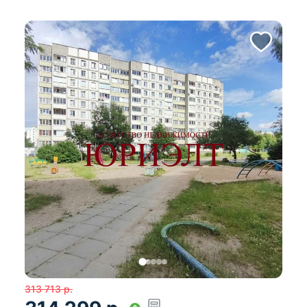
313 713
р.