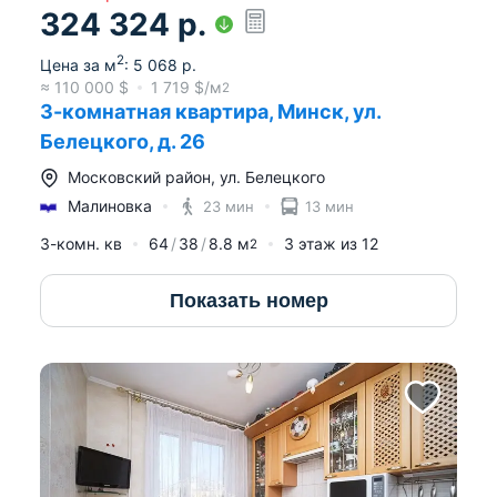
324 324
р.
2
Цена за м
:
5 068
р.
≈
110 000
$
1 719
$/м
2
3-комнатная квартира, Минск, ул.
Белецкого, д. 26
Московский район
,
ул. Белецкого
Малиновка
23 мин
13 мин
3-комн. кв
64
38
8.8
м
3
этаж из
12
2
Показать номер