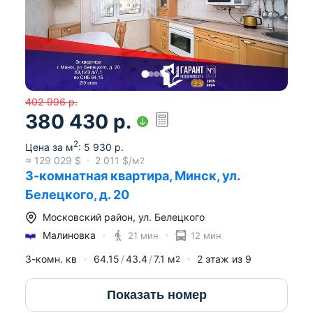
402 996
р.
380 430
р.
2
Цена за м
:
5 930
р.
≈
129 029
$
2 011
$/м
2
3-комнатная квартира, Минск, ул.
Белецкого, д. 20
Московский район
,
ул. Белецкого
Малиновка
21 мин
12 мин
3-комн. кв
64.15
43.4
7.1
м
2
этаж из
9
2
Показать номер