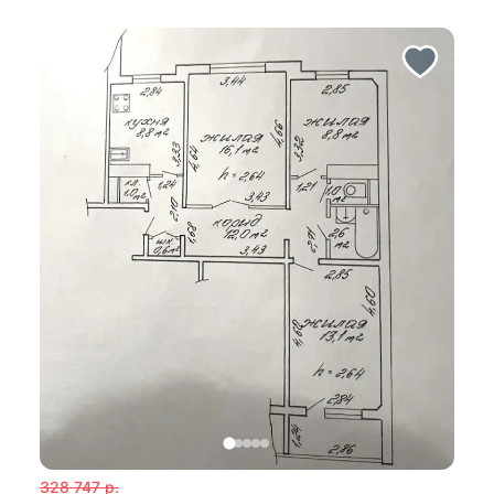
328 747
р.