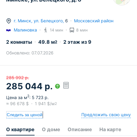
г.
Минск
,
ул. Белецкого
,
6
Московский район
Малиновка
14 мин
8 мин
2 комнаты
49.8
м
2
этаж из
9
2
Обновлено:
07.07.2026
285 992
р.
285 044
р.
2
Цена за м
:
5 723
р.
≈
96 678
$
1 941
$/м
2
Предложить свою цену
Следить за ценой
О квартире
О доме
Описание
На карте