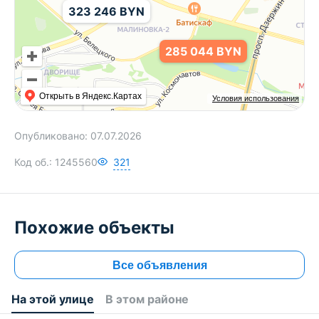
323 246 BYN
285 044 BYN
Открыть в Яндекс.Картах
Условия использования
Опубликовано:
07.07.2026
Код об.:
1245560
321
9 158 BYN
20 728 BYN
373 202 BYN
Похожие объекты
Все объявления
На этой улице
В этом районе