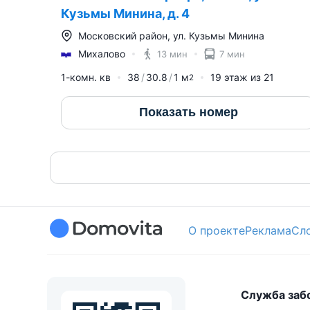
Кузьмы Минина, д. 4
Московский район
,
ул. Кузьмы Минина
Михалово
13 мин
7 мин
1-комн. кв
38
30.8
1
м
19
этаж из
21
2
Показать номер
О проекте
Реклама
Сл
Служба заб