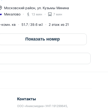
Московский район
,
ул. Кузьмы Минина
Михалово
13 мин
7 мин
-комн. кв
51.7
39.6
м
2
этаж из
21
2
Показать номер
Контакты
ООО «Аниксмедиа» УНП 191299645,