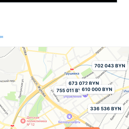
он
702 043 BYN
673 072 BYN
610 000 BYN
755 011 BYN
336 536 BYN