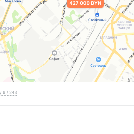
427 000 BYN
/
6
/
243