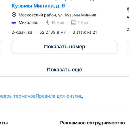
Кузьмы Минина, д. 6
Московский район
,
ул. Кузьмы Минина
Михалово
13 мин
7 мин
2
2-комн. кв
52.2
39.8
м
3
этаж из
21
2
Показать номер
Показать ещё
оварь терминов
Правила для физлиц
оты
Рекламное сотрудничество