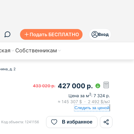
Подать БЕСПЛАТНО
Вход
ская
Собственникам
ина, д. 2
427 000
р.
433 020
р.
2
Цена за м
:
7 324
р.
≈
145 307
$
2 492
$/м
2
Следить за ценой
В избранное
Код объекта:
1241156