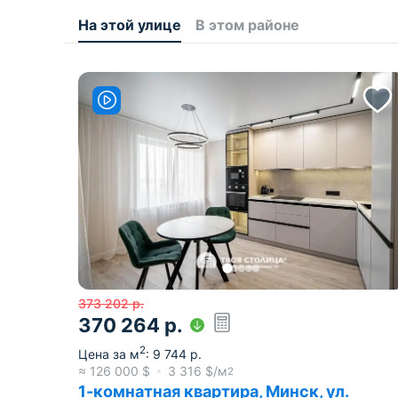
На этой улице
В этом районе
373 202
р.
370 264
р.
2
Цена за м
:
9 744
р.
≈
126 000
$
3 316
$/м
2
1-комнатная квартира, Минск, ул.