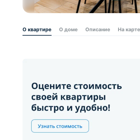
О квартире
О доме
Описание
На карт