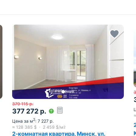
3
379 115
р.
Ц
377 272
р.
2
Цена за м
:
7 227
р.
≈
128 385
$
2 459
$/м
2
2-комнатная квартира, Минск, ул.