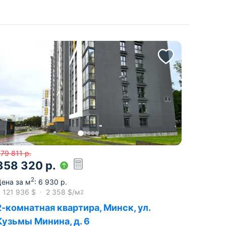
79 811
р.
358 320
р.
2
ена за м
:
6 930
р.
≈
121 936
$
2 358
$/м
2
2-комнатная квартира, Минск, ул.
Кузьмы Минина, д. 6