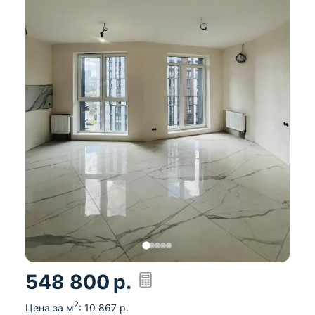
548 800
р.
2
Цена за м
:
10 867
р.