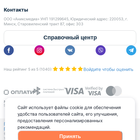
Контакты
ООО «Аниксмедиа» УНП 191299645, Юридический адрес: 220053, г.
Минск, Старовиленский тракт 87, офис 303
Справочный центр
Войдите чтобы оценить
Наш рейтинг
5
из
5
(
1040
):
Сайт использует файлы cookie для обеспечения
удобства пользователей сайта, его улучшения,
предоставления персонализированных
Политика конфиденциальности,
рекомендаций.
Политика обработки файлов куки
Выбор настроек Cookies
и
© 2015 - 2026, Domovita.by. Копирование материалов допускается
Принять
только при наличии активной ссылки.