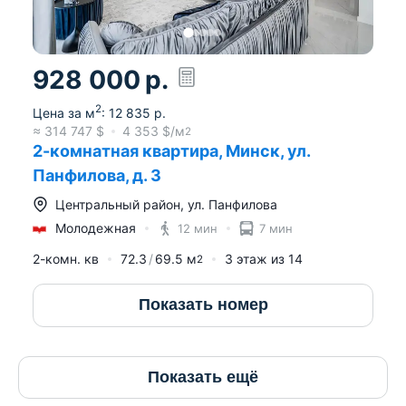
928 000
р.
2
Цена за м
:
12 835
р.
≈
314 747
$
4 353
$/м
2
2-комнатная квартира, Минск, ул.
Панфилова, д. 3
Центральный район
,
ул. Панфилова
Молодежная
12 мин
7 мин
2-комн. кв
72.3
69.5
м
3
этаж из
14
2
Показать номер
Показать ещё