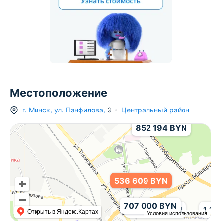
Местоположение
г.
Минск
,
ул. Панфилова
,
3
Центральный район
852 194 BYN
536 609 BYN
707 000 BYN
456 000 BYN
1 17
Открыть в Яндекс.Картах
Условия использования