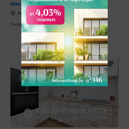
Мачульского, д. 24
Фрунзенский район
,
ул. Мачульского
3-комн. кв
79.6
47.2
10.2
м
4
этаж из
10
2
Показать номер