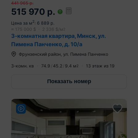
441 965
р.
515 970
р.
2
Цена за м
:
6 889
р.
≈
175 000
$
2 336
$/м
2
3-комнатная квартира, Минск, ул.
Пимена Панченко, д. 10/а
Фрунзенский район
,
ул. Пимена Панченко
3-комн. кв
74.9
45.2
9.4
м
13
этаж из
19
2
Показать номер