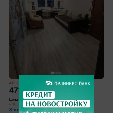
412 776
р.
471 744
р.
2
Цена за м
:
5 926
р.
≈
160 000
$
2 010
$/м
2
3-комнатная квартира, Минск, ул.