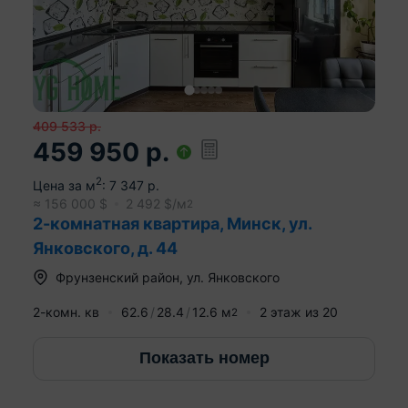
409 533
р.
459 950
р.
2
Цена за м
:
7 347
р.
≈
156 000
$
2 492
$/м
2
2-комнатная квартира, Минск, ул.
Янковского, д. 44
Фрунзенский район
,
ул. Янковского
2-комн. кв
62.6
28.4
12.6
м
2
этаж из
20
2
Показать номер