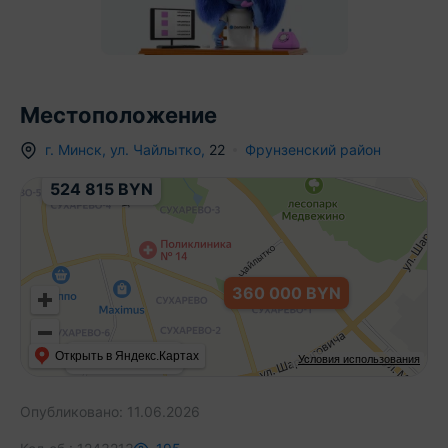
Местоположение
г.
Минск
,
ул. Чайлытко
,
22
Фрунзенский район
524 815 BYN
360 000 BYN
515 970 BYN
Открыть в Яндекс.Картах
Условия использования
Опубликовано:
11.06.2026
45