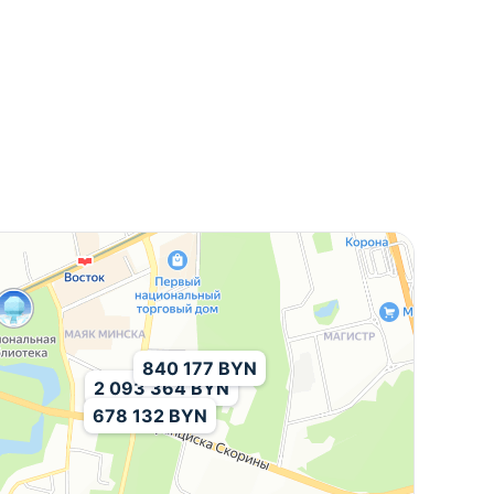
840 177 BYN
2 093 364 BYN
678 132 BYN