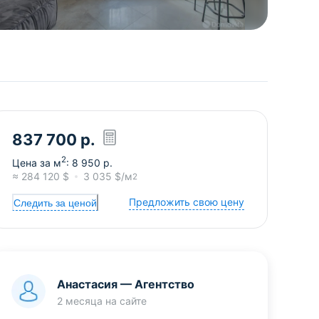
837 700
р.
2
Цена за м
:
8 950
р.
≈
284 120
$
3 035
$/м
2
Предложить свою цену
Следить за ценой
Анастасия
—
Агентство
2 месяца
на сайте