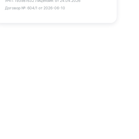
УНП:
193981632
Лицензия:
от 24.04.2026
Договор №:
604/1 от 2026-06-10