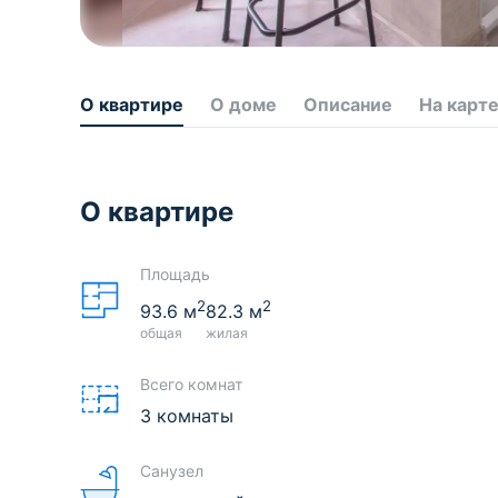
О квартире
О доме
Описание
На карт
О квартире
Площадь
2
2
93.6
м
82.3
м
общая
жилая
Всего комнат
3 комнаты
Санузел