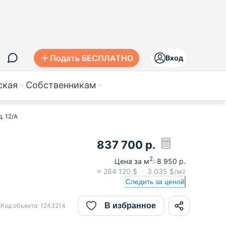
Подать БЕСПЛАТНО
Вход
ская
Собственникам
. 12/А
837 700
р.
2
Цена за м
:
8 950
р.
≈
284 120
$
3 035
$/м
2
Следить за ценой
В избранное
Код объекта:
1243214