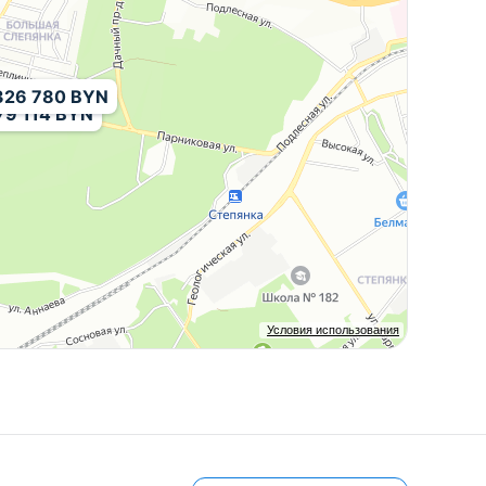
326 780 BYN
79 114 BYN
Условия использования