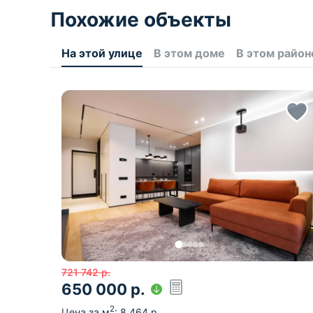
Похожие объекты
На этой улице
В этом доме
В этом район
721 742
р.
650 000
р.
2
Цена за м
:
8 464
р.