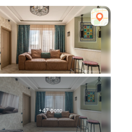
+
47
фото