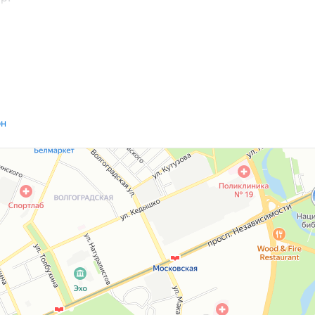
 свободного пространства
ся вместе со всей семьей, а также встречать и
он
 техникой: варочная поверхность, духовой шкаф,
ной сантехникой и уникальной плиткой из Туниса
очей