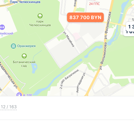
ной инфраструктурой и прекрасным окружением
лощадка, современная школа рядом, а также зона
837 700 BYN
1 
1 0
 сердце столицы Беларуси!
ы купить эту.
 вас время.
 ЭТАЖИ"
2240/538 МЮ РБ от 24.04.2026
12
/
163