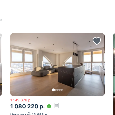
е
1 149 876
р.
1 080 220
р.
2
Цена за м
:
13 656
р.