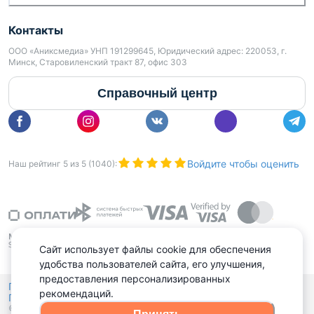
Контакты
ООО «Аниксмедиа» УНП 191299645, Юридический адрес: 220053, г.
Минск, Старовиленский тракт 87, офис 303
Справочный центр
Войдите чтобы оценить
Наш рейтинг
5
из
5
(
1040
):
Сайт использует файлы cookie для обеспечения
удобства пользователей сайта, его улучшения,
предоставления персонализированных
Политика конфиденциальности,
рекомендаций.
Политика обработки файлов куки
Выбор настроек Cookies
и
© 2015 - 2026, Domovita.by. Копирование материалов допускается