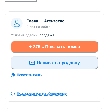
Площадь 72,2 м.кв.
Во всех комнатах, включая лоджию, установлены
Елена
—
Агентство
пластиковые стеклопакеты. На полу паркет и
8 лет
на сайте
керамическая плитка, межкомнатные двери,
Условия сделки:
продажа
потолки выровнены и окрашены
+ 375... Показать номер
Кухня оборудована необходимой техникой:
Написать продавцу
газовая плита, холодильник. Предусмотрено
достаточное количество мест для хранения
вещей, кухонный стол и барные стулья.
Показать почту
Пожаловаться на объявление
Мебель в квартире остается по договоренности.