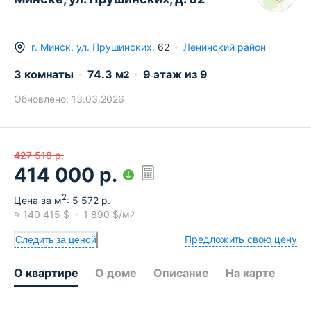
г.
Минск
,
ул. Прушинских
,
62
Ленинский район
3 комнаты
74.3
м
9
этаж из
9
2
Обновлено:
13.03.2026
427 518
р.
414 000
р.
2
Цена за м
:
5 572
р.
≈
140 415
$
1 890
$/м
2
Предложить свою цену
Следить за ценой
О квартире
О доме
Описание
На карте