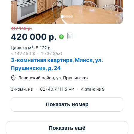
417 148
р.
420 000
р.
2
Цена за м
:
5 122
р.
≈
142 450
$
1 737
$/м
2
3-комнатная квартира, Минск, ул.
Прушинских, д. 24
Ленинский район
,
ул. Прушинских
3-комн. кв
82
40.7
11.5
м
4
этаж из
9
2
Показать номер
Показать ещё