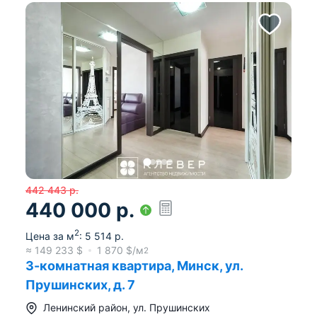
442 443
р.
440 000
р.
2
Цена за м
:
5 514
р.
≈
149 233
$
1 870
$/м
2
3-комнатная квартира, Минск, ул.
Прушинских, д. 7
Ленинский район
,
ул. Прушинских