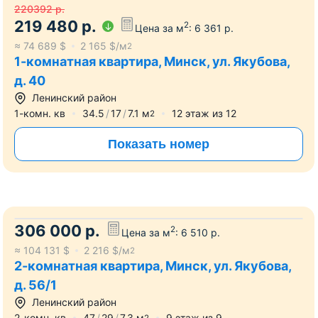
220392
р.
219 480
р.
2
Цена за м
:
6 361
р.
≈
74 689
$
2 165
$/м
2
1-комнатная квартира, Минск, ул. Якубова,
д. 40
Ленинский район
1-комн. кв
34.5
17
7.1
м
12
этаж из
12
2
Показать номер
306 000
р.
2
Цена за м
:
6 510
р.
≈
104 131
$
2 216
$/м
2
2-комнатная квартира, Минск, ул. Якубова,
д. 56/1
Ленинский район
2-комн. кв
47
29
7.3
м
9
этаж из
9