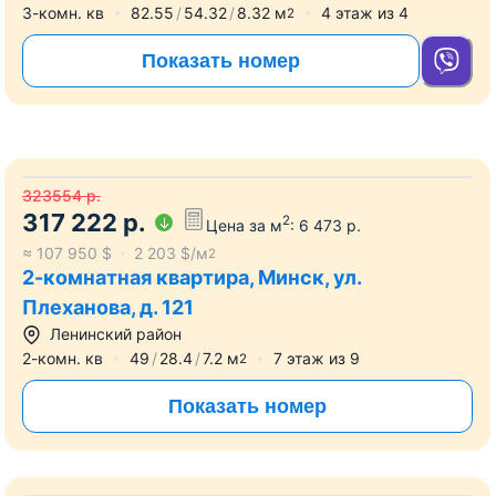
3-комн. кв
82.55
54.32
8.32
м
4
этаж из
4
2
Показать номер
323554
р.
317 222
р.
2
Цена за м
:
6 473
р.
≈
107 950
$
2 203
$/м
2
2-комнатная квартира, Минск, ул.
Плеханова, д. 121
Ленинский район
2-комн. кв
49
28.4
7.2
м
7
этаж из
9
2
Показать номер