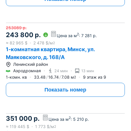
253089
р.
243 800
р.
2
Цена за м
:
7 281
р.
≈
82 965
$
2 478
$/м
2
1-комнатная квартира, Минск, ул.
Маяковского, д. 168/А
Ленинский район
Аэродромная
24 мин
13 мин
1-комн. кв
33.48
16.74
7.08
м
9
этаж из
9
2
Показать номер
351 000
р.
2
Цена за м
:
5 210
р.
≈
119 445
$
1 773
$/м
2