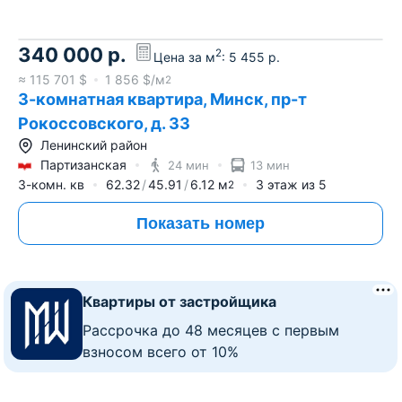
340 000
р.
2
Цена за м
:
5 455
р.
≈
115 701
$
1 856
$/м
2
3-комнатная квартира, Минск, пр-т
Рокоссовского, д. 33
Ленинский район
Партизанская
24 мин
13 мин
3-комн. кв
62.32
45.91
6.12
м
3
этаж из
5
2
Показать номер
Квартиры от застройщика
Рассрочка до 48 месяцев с первым
взносом всего от 10%