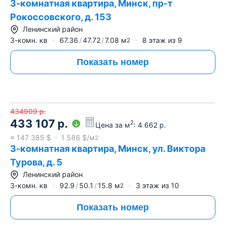
3-комнатная квартира, Минск, пр-т
Рокоссовского, д. 153
Ленинский район
3-комн. кв
67.36
47.72
7.08
м
8
этаж из
9
2
Показать номер
434909
р.
433 107
р.
2
Цена за м
:
4 662
р.
≈
147 385
$
1 586
$/м
2
3-комнатная квартира, Минск, ул. Виктора
Турова, д. 5
Ленинский район
3-комн. кв
92.9
50.1
15.8
м
3
этаж из
10
2
Показать номер