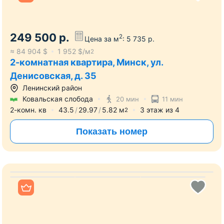
249 500
р.
2
Цена за м
:
5 735
р.
≈
84 904
$
1 952
$/м
2
2-комнатная квартира, Минск, ул.
Денисовская, д. 35
Ленинский район
Ковальская слобода
20 мин
11 мин
2-комн. кв
43.5
29.97
5.82
м
3
этаж из
4
2
Показать номер
Все фото