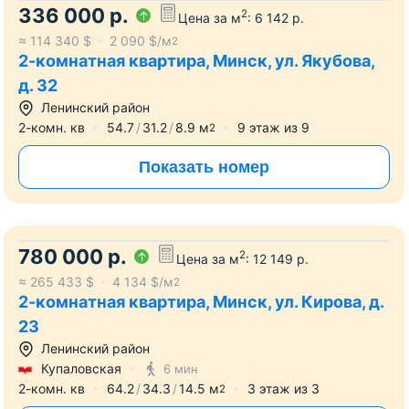
336 000
р.
2
Цена за м
:
6 142
р.
≈
114 340
$
2 090
$/м
2
2-комнатная квартира, Минск, ул. Якубова,
д. 32
Ленинский район
2-комн. кв
54.7
31.2
8.9
м
9
этаж из
9
2
Показать номер
780 000
р.
2
Цена за м
:
12 149
р.
≈
265 433
$
4 134
$/м
2
2-комнатная квартира, Минск, ул. Кирова, д.
23
Ленинский район
Купаловская
6 мин
2-комн. кв
64.2
34.3
14.5
м
3
этаж из
3
2