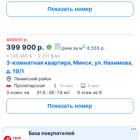
Показать номер
408591
р.
399 900
р.
2
Цена за м
:
6 555
р.
≈
136 085
$
2 231
$/м
2
3-комнатная квартира, Минск, ул. Нахимова,
д. 19/1
Ленинский район
Пролетарская
10 мин
6 мин
3-комн. кв
61.6
38
7.8
м
9
этаж из
9
2
Показать номер
База покупателей