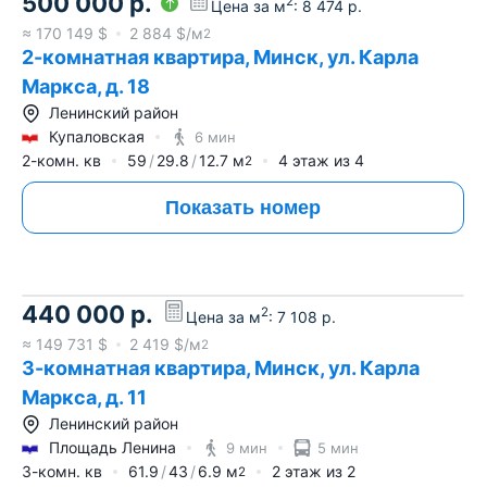
500 000
р.
2
Цена за м
:
8 474
р.
≈
170 149
$
2 884
$/м
2
2-комнатная квартира, Минск, ул. Карла
Маркса, д. 18
Ленинский район
Купаловская
6 мин
2-комн. кв
59
29.8
12.7
м
4
этаж из
4
2
Показать номер
440 000
р.
2
Цена за м
:
7 108
р.
≈
149 731
$
2 419
$/м
2
3-комнатная квартира, Минск, ул. Карла
Маркса, д. 11
Ленинский район
Площадь Ленина
9 мин
5 мин
3-комн. кв
61.9
43
6.9
м
2
этаж из
2
2