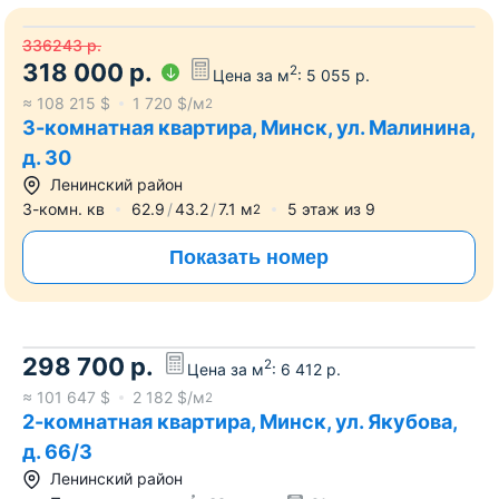
336243
р.
318 000
р.
2
Цена за м
:
5 055
р.
≈
108 215
$
1 720
$/м
2
3-комнатная квартира, Минск, ул. Малинина,
д. 30
Ленинский район
3-комн. кв
62.9
43.2
7.1
м
5
этаж из
9
2
Показать номер
298 700
р.
2
Цена за м
:
6 412
р.
≈
101 647
$
2 182
$/м
2
2-комнатная квартира, Минск, ул. Якубова,
д. 66/3
Ленинский район