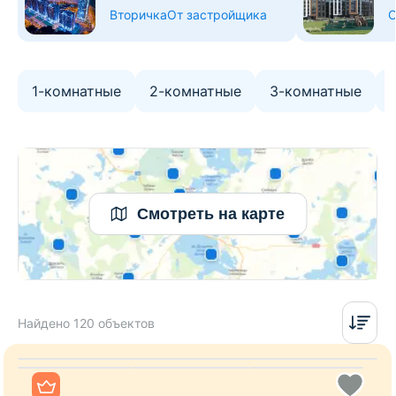
Вторичка
От застройщика
О
1-комнатные
2-комнатные
3-комнатные
Смотреть на карте
Найдено 120 объектов
Все фото