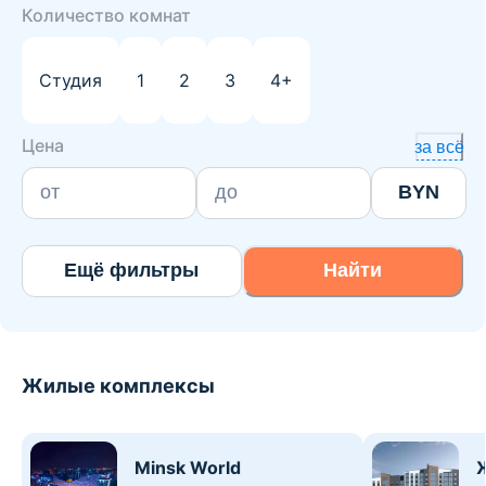
Количество комнат
Студия
1
2
3
4+
Цена
за всё
BYN
Ещё фильтры
Найти
Жилые комплексы
Minsk World