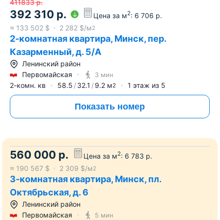
411833
р.
392 310
р.
2
Цена за м
:
6 706
р.
≈
133 502
$
2 282
$/м
2
2-комнатная квартира, Минск, пер.
Казарменный, д. 5/А
Ленинский район
Первомайская
3 мин
2-комн. кв
58.5
32.1
9.2
м
1
этаж из
5
2
Показать номер
560 000
р.
2
Цена за м
:
6 783
р.
≈
190 567
$
2 309
$/м
2
3-комнатная квартира, Минск, пл.
Октябрьская, д. 6
Ленинский район
Первомайская
5 мин