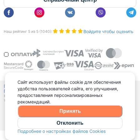
Войдите чтобы оценить
Наш рейтинг
5
из
5
(
1040
):
Сайт использует файлы cookie для обеспечения
Политика конфиденциальности,
удобства пользователей сайта, его улучшения,
Политика обработки файлов куки
Выбор настроек Cookies
и
предоставления персонализированных
© 2015 - 2026, Domovita.by. Копирование материалов допускается
только при наличии активной ссылки.
рекомендаций.
Принять
Отклонить
Подробнее о настройках файлов Cookies