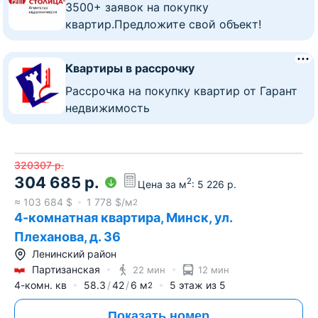
3500+ заявок на покупку
квартир.Предложите свой объект!
Квартиры в рассрочку
Рассрочка на покупку квартир от Гарант
недвижимость
320307
р.
304 685
р.
2
Цена за м
:
5 226
р.
≈
103 684
$
1 778
$/м
2
4-комнатная квартира, Минск, ул.
Плеханова, д. 36
Ленинский район
Партизанская
22 мин
12 мин
4-комн. кв
58.3
42
6
м
5
этаж из
5
2
Показать номер