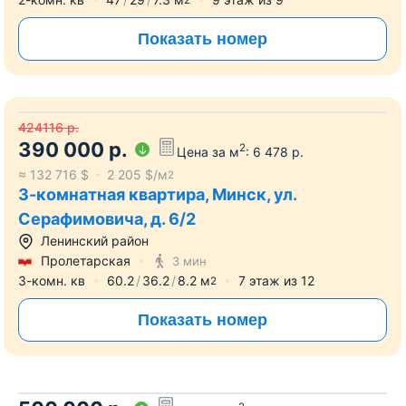
2
Показать номер
424116
р.
390 000
р.
2
Цена за м
:
6 478
р.
≈
132 716
$
2 205
$/м
2
3-комнатная квартира, Минск, ул.
Серафимовича, д. 6/2
Ленинский район
Пролетарская
3 мин
3-комн. кв
60.2
36.2
8.2
м
7
этаж из
12
2
Показать номер