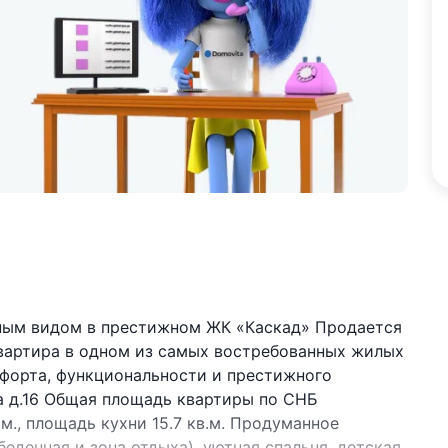
ным видом в престижном ЖК «Каскад» Продается
квартира в одном из самых востребованных жилых
мфорта, функциональности и престижного
ва д.16 Общая площадь квартиры по СНБ
.м., площадь кухни 15.7 кв.м. Продуманное
еденная и зона отдыха), уютная спальня, детская