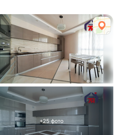
+
25
фото