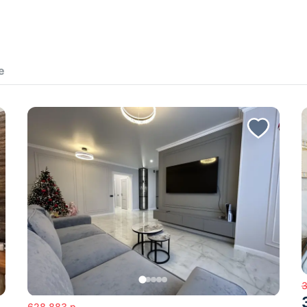
е
3
628 883
р.