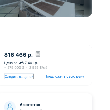
816 466
р.
2
Цена за м
:
7 401
р.
≈
279 000
$
2 529
$/м
2
Предложить свою цену
Следить за ценой
Агентство