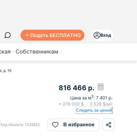
Подать БЕСПЛАТНО
Вход
ская
Собственникам
, д. 16
816 466
р.
2
Цена за м
:
7 401
р.
≈
279 000
$
2 529
$/м
2
Следить за ценой
В избранное
Код объекта:
1238822