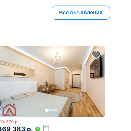
Все объявления
74 579
р.
369 383
р.