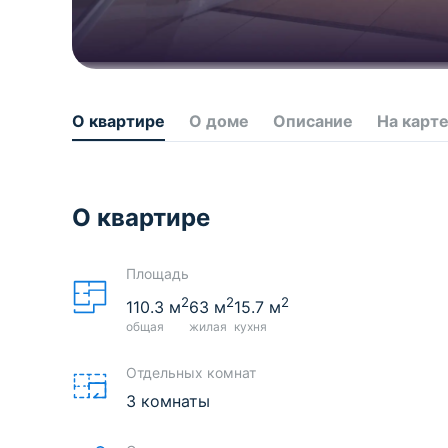
О квартире
О доме
Описание
На карт
О квартире
Площадь
2
2
2
110.3
м
63
м
15.7
м
общая
жилая
кухня
Отдельных комнат
3 комнаты