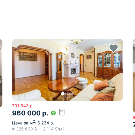
791 843
р.
960 000
р.
2
Цена за м
:
6 234
р.
≈
325 600
$
2 114
$/м
2
Ц