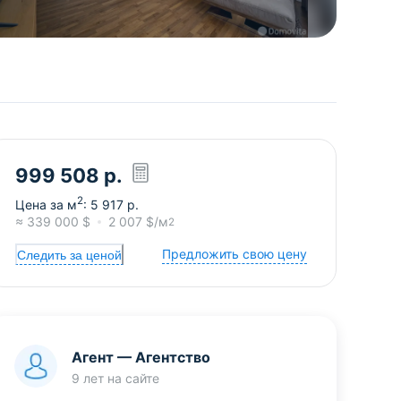
999 508
р.
2
Цена за м
:
5 917
р.
≈
339 000
$
2 007
$/м
2
Предложить свою цену
Следить за ценой
Агент
—
Агентство
9 лет
на сайте