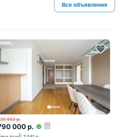
Все объявления
825 552
р.
790 000
р.
2
ена за м
:
7 041
р.