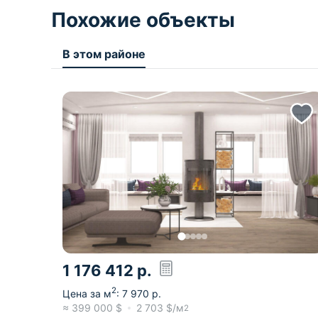
Похожие объекты
В этом районе
1 176 412
р.
2
Цена за м
:
7 970
р.
≈
399 000
$
2 703
$/м
2