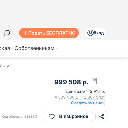
Подать БЕСПЛАТНО
Вход
ская
Собственникам
-й, д. 1
999 508
р.
2
Цена за м
:
5 917
р.
≈
339 000
$
2 007
$/м
2
Следить за ценой
В избранное
Код объекта:
983833