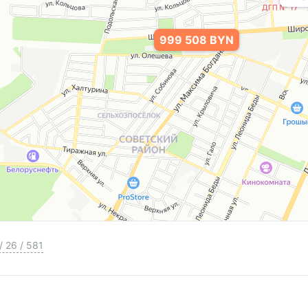
999 508 BYN
/
26
/
581