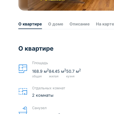
О квартире
О доме
Описание
На карт
О квартире
Площадь
2
2
2
168.9
м
84.45
м
50.7
м
общая
жилая
кухня
Отдельных комнат
2 комнаты
Санузел