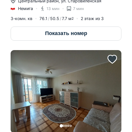
Центральный район
,
ул. Старовиленская
Немига
13 мин
7 мин
3-комн. кв
76.1
50.5
7.7
м
2
этаж из
3
2
Показать номер