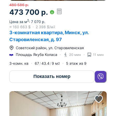
480 586
р.
473 700
р.
2
Цена за м
:
7 070
р.
≈
160 663
$
2 398
$/м
2
3-комнатная квартира, Минск, ул.
Старовиленская, д. 97
Советский район
,
ул. Старовиленская
Площадь Якуба Коласа
20 мин
11 мин
3-комн. кв
67
43.4
9
м
5
этаж из
9
2
Показать номер