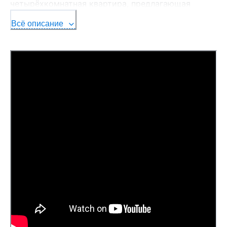
четырёхкомнатная квартира, предлагающая
идеальный баланс комфорта, функциональности и
Всё описание
локации.
Квартира расположена на 5 этаже современного
10-этажного дома 2001 года постройки.
Рациональная планировка общей площадью 75,9
м² (СНБ — 80,2 м²) выстроена с учётом
потребностей семьи: просторная жилая зона (49.1
м²), уютная кухня 8,9 м² и две застеклённые
лоджии, которые становятся естественным
продолжением жилого пространства.
Интерьер выдержан в сдержанной, практичной
эстетике: натуральный паркет добавляет теплоты,
встроенная кухня формирует удобную рабочую
среду, а продуманные системы хранения —
шкафы в лоджиях, тамбуре и дополнительные
зоны — обеспечивают порядок . В том числе
установленный бойлер гарантирует комфорт