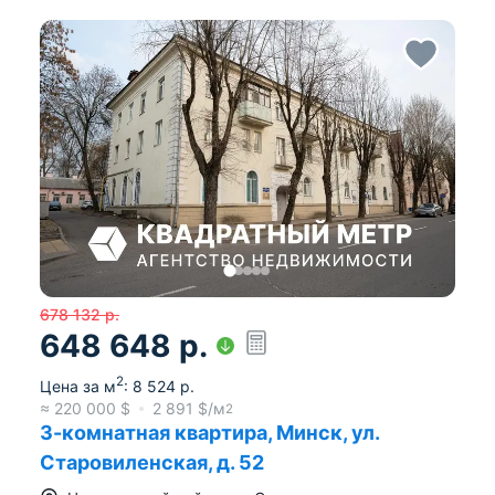
678 132
р.
648 648
р.
2
Цена за м
:
8 524
р.
≈
220 000
$
2 891
$/м
2
3-комнатная квартира, Минск, ул.
Старовиленская, д. 52