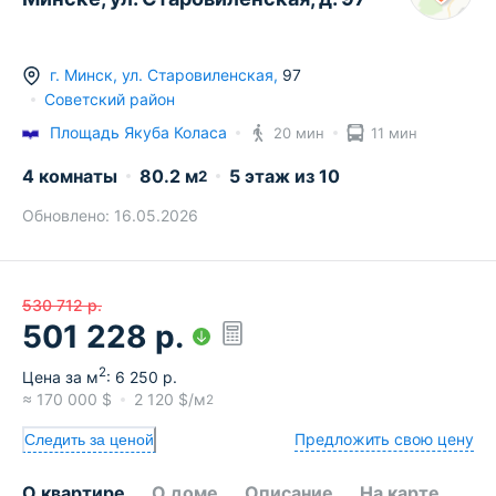
г.
Минск
,
ул. Старовиленская
,
97
Советский район
Площадь Якуба Коласа
20 мин
11 мин
4 комнаты
80.2
м
5
этаж из
10
2
Обновлено:
16.05.2026
530 712
р.
501 228
р.
2
Цена за м
:
6 250
р.
≈
170 000
$
2 120
$/м
2
Предложить свою цену
Следить за ценой
О квартире
О доме
Описание
На карте