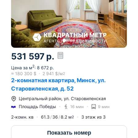
531 597
р.
2
Цена за м
:
8 672
р.
≈
180 300
$
2 941
$/м
2
2-комнатная квартира, Минск, ул.
Старовиленская, д. 52
Центральный район
,
ул. Старовиленская
Площадь Победы
16 мин
9 мин
2-комн. кв
61.3
36
8.2
м
3
этаж из
3
2
Показать номер