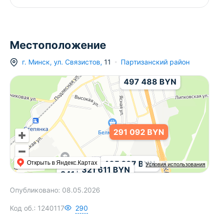
Местоположение
г.
Минск
,
ул. Связистов
,
11
Партизанский район
497 488 BYN
291 092 BYN
465 297 BYN
Открыть в Яндекс.Картах
Условия использования
321 611 BYN
241 720 BYN
Опубликовано:
08.05.2026
Код об.:
1240117
290