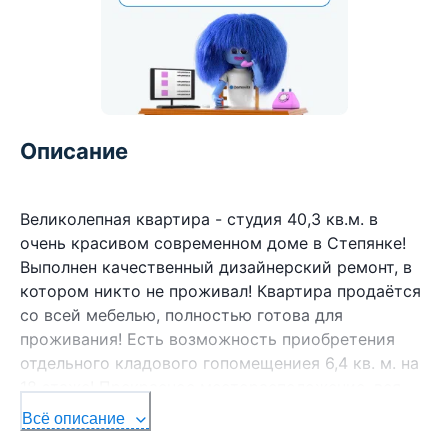
Описание
Великолепная квартира - студия 40,3 кв.м. в
очень красивом современном доме в Степянке!
Выполнен качественный дизайнерский ремонт, в
котором никто не проживал! Квартира продаётся
со всей мебелью, полностью готова для
проживания! Есть возможность приобретения
отдельного кладового гопомещениея 6,4 кв. м. на
18 этаже! Прекрасное месторасположение, вся
инфраструктура! Экологически чистый район с
Всё описание
артезианской водой и красивой природой!