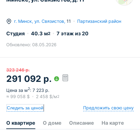
г.
Минск
,
ул. Связистов
,
11
Партизанский район
Студия
40.3
м
7
этаж из
20
2
Обновлено:
08.05.2026
323 246
р.
291 092
р.
2
Цена за м
:
7 223
р.
≈
99 058
$
2 458
$/м
2
Предложить свою цену
Следить за ценой
О квартире
О доме
Описание
На карте