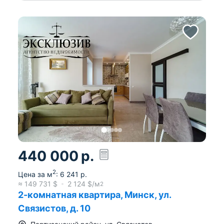
440 000
р.
2
Цена за м
:
6 241
р.
≈
149 731
$
2 124
$/м
2
2-комнатная квартира, Минск, ул.
Связистов, д. 10