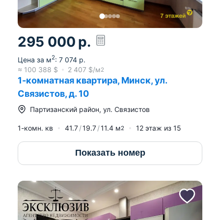
295 000
р.
2
Цена за м
:
7 074
р.
≈
100 388
$
2 407
$/м
2
1-комнатная квартира, Минск, ул.
Связистов, д. 10
Партизанский район
,
ул. Связистов
1-комн. кв
41.7
19.7
11.4
м
12
этаж из
15
2
Показать номер