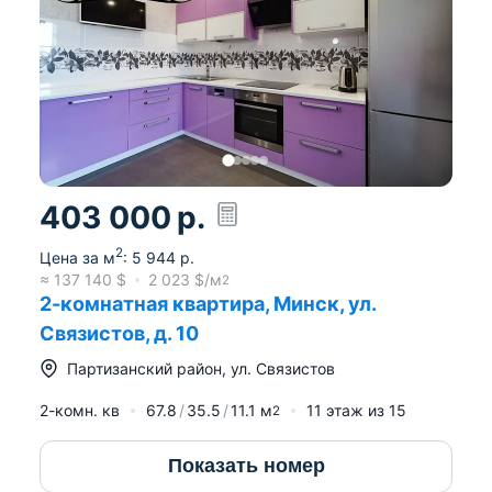
403 000
р.
2
Цена за м
:
5 944
р.
≈
137 140
$
2 023
$/м
2
2-комнатная квартира, Минск, ул.
Связистов, д. 10
Партизанский район
,
ул. Связистов
2-комн. кв
67.8
35.5
11.1
м
11
этаж из
15
2
Показать номер