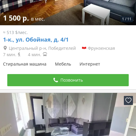
1 500 р.
в мес.
1
/
11
≈ 513 $/мес.
1-к.,
ул. Обойная, д. 4/1
Центральный р-н, Победителей
Фрунзенская
7 мин.
4 мин.
Стиральная машина
Мебель
Интернет
Позвонить