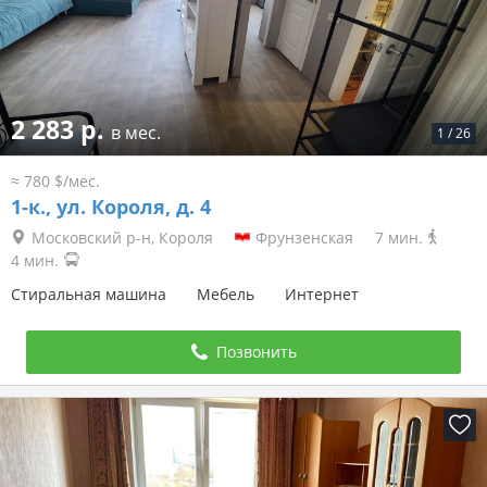
2 283 р.
в мес.
1
/
26
≈ 780 $/мес.
1-к.,
ул. Короля, д. 4
Московский р-н, Короля
Фрунзенская
7 мин.
4 мин.
Стиральная машина
Мебель
Интернет
Позвонить