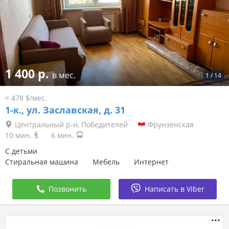
1 400 р.
в мес.
1
/
14
≈ 478 $/мес.
1-к.,
ул. Заславская, д. 31
Центральный р-н, Победителей
Фрунзенская
10 мин.
6 мин.
С детьми
Стиральная машина
Мебель
Интернет
Позвонить
Написать в Viber