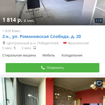
1 814 р.
в мес.
1
/
9
≈ 620 $/мес.
2-к.,
ул. Романовская Слобода, д. 20
Центральный р-н, Победителей
Фрунзенская
5 мин.
3 мин.
Стиральная машина
Мебель
Холодильник
Позвонить