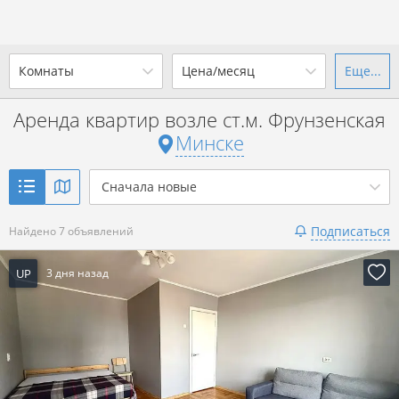
Комнаты
Цена/месяц
Еще...
Ваш город -
г. Минск
?
Аренда квартир возле ст.м. Фрунзенская
1-комн.
2-комн.
3-комн.
4+
от
до
Минске
Да
Выбрать город
Показать 7 объявлений
р. за всё
Сначала новые
Подписаться
Найдено 7 объявлений
Показать 7 объявлений
UP
3 дня назад