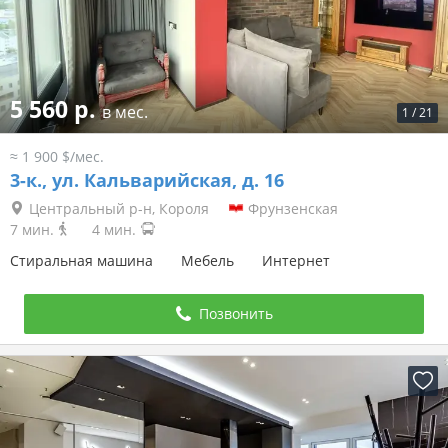
5 560 р.
в мес.
1
/
21
≈ 1 900 $/мес.
3-к.,
ул. Кальварийская, д. 16
Центральный р-н, Короля
Фрунзенская
7 мин.
4 мин.
Стиральная машина
Мебель
Интернет
Позвонить