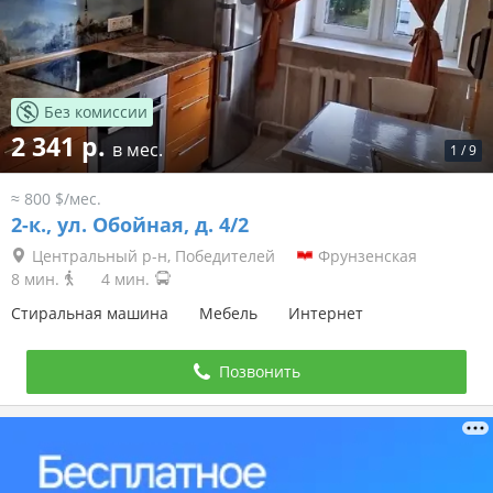
Без комиссии
2 341 р.
в мес.
1
/
9
≈ 800 $/мес.
2-к.,
ул. Обойная, д. 4/2
Центральный р-н, Победителей
Фрунзенская
8 мин.
4 мин.
Стиральная машина
Мебель
Интернет
Позвонить