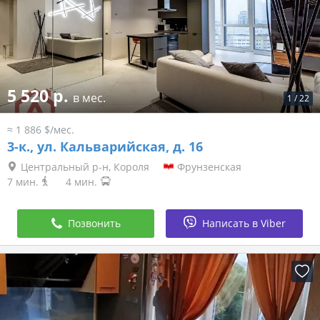
5 520 р.
в мес.
1
/
22
≈ 1 886 $/мес.
3-к.,
ул. Кальварийская, д. 16
Центральный р-н, Короля
Фрунзенская
7 мин.
4 мин.
Позвонить
Написать в Viber