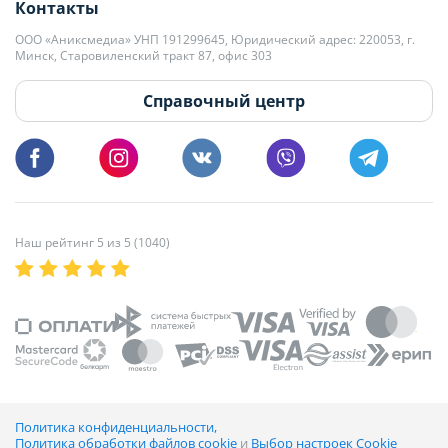
Контакты
kb@domovita.by
+375 29 179-11-28 Владислав Гладченко
ООО «Аниксмедиа» УНП 191299645, Юридический адрес: 220053, г.
Мы принимаем звонки и отвечаем на письма в будние дни с 9:00 до
Минск, Старовиленский тракт 87, офис 303
18:00.
vg@domovita.by
Справочный центр
Пишите и звоните нам в будние дни с 8:00 до 20:00.
Наш рейтинг 5 из 5 (1040)
Политика конфиденциальности,
Политика обработки файлов cookie
и
Выбор настроек Cookie