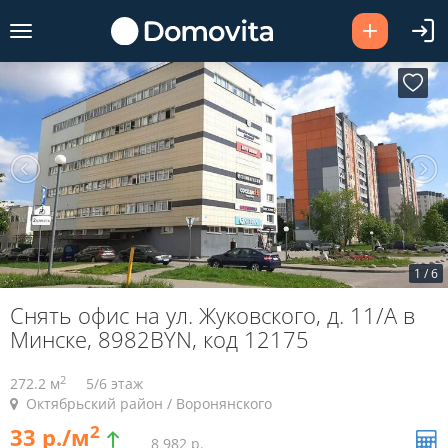
1
/
6
Снять офис на ул. Жуковского, д. 11/А в
Минске, 8982BYN, код 12175
2
272.2 м
5/6 этаж
Октябрьский район / Воронянского
2
33 р./м
8 982 р.