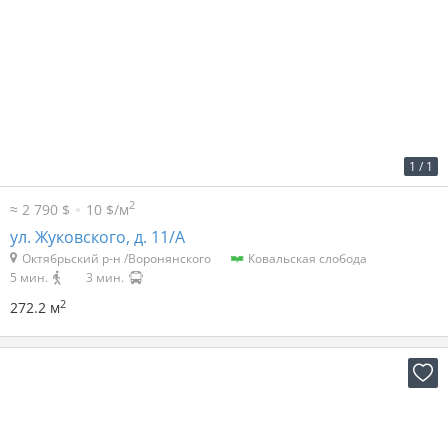
2
30 р. за м
8 166 р. в мес.
1
/
1
2
≈ 2 790 $
10 $/м
ул. Жуковского, д. 11/А
Октябрьский р-н /Воронянского
Ковальская слобода
5 мин.
3 мин.
2
272.2 м