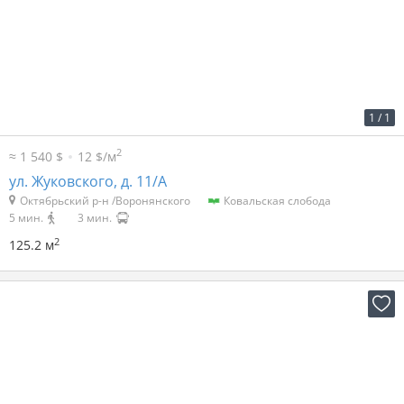
2
36 р. за м
4 507 р. в мес.
1
/
1
2
≈ 1 540 $
12 $/м
ул. Жуковского, д. 11/А
Октябрьский р-н /Воронянского
Ковальская слобода
5 мин.
3 мин.
2
125.2 м