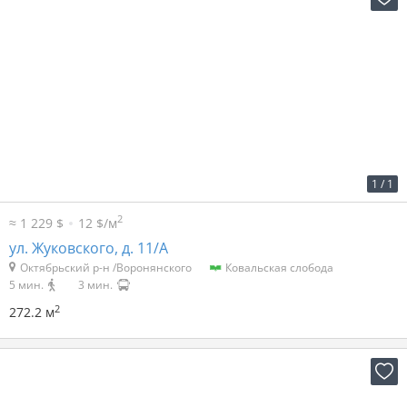
2
36 р. за м
3 596 р. в мес.
1
/
1
2
≈ 1 229 $
12 $/м
ул. Жуковского, д. 11/А
Октябрьский р-н /Воронянского
Ковальская слобода
5 мин.
3 мин.
2
272.2 м