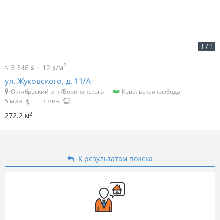
2
36 р. за м
9 799 р. в мес.
1
/
1
2
≈ 3 348 $
12 $/м
ул. Жуковского, д. 11/А
Октябрьский р-н /Воронянского
Ковальская слобода
5 мин.
3 мин.
2
272.2 м
К результатам поиска