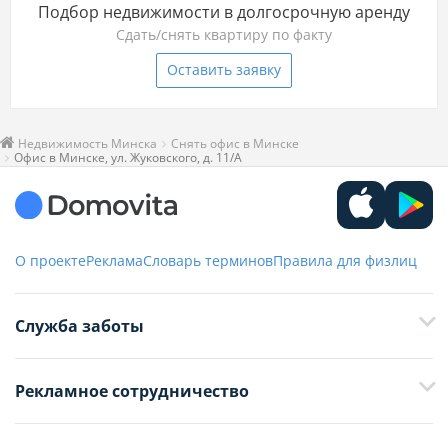
Подбор недвижимости в долгосрочную аренду
Сдать/снять квартиру по факту
Оставить заявку
Недвижимость Минска
Снять офис в Минске
Офис в Минске, ул. Жуковского, д. 11/А
О проекте
Реклама
Словарь терминов
Правила для физлиц
Служба заботы
+375 29 376-13-70
Рекламное сотрудничество
+375 33 376-13-70
editor@domovita.by
+375 29 563-15-61 Кристина Филюта