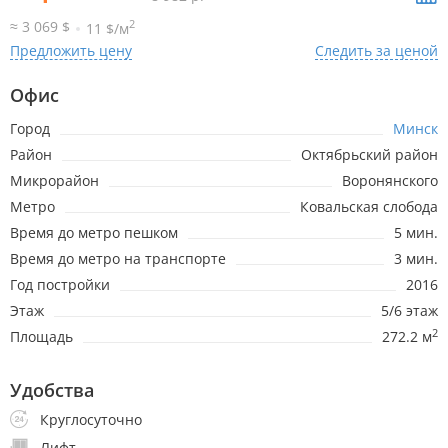
2
≈ 3 069 $
11 $/м
Предложить цену
Следить за ценой
8.07.2026
32р.
Офис
+2р.
Город
Минск
17.04.2026
32р.
+6р.
Район
Октябрьский район
Микрорайон
Воронянского
10.06.2025
26р.
+1р.
Метро
Ковальская слобода
Время до метро пешком
5 мин.
26.04.2025
23р.
+16р.
Время до метро на транспорте
3 мин.
26.02.2025
9р.
Год постройки
2016
+2р.
Этаж
5/6 этаж
21.02.2025
6р.
-1р.
2
Площадь
272.2 м
21.01.2025
9р.
+0р.
Удобства
Круглосуточно
17.01.2025
6р.
+1р.
Лифт