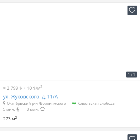
2
30 р. за м
8 190 р. в мес.
1
/
1
2
≈ 2 799 $
10 $/м
ул. Жуковского, д. 11/А
Октябрьский р-н /Воронянского
Ковальская слобода
5 мин.
3 мин.
2
273 м