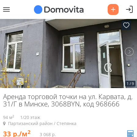
1
/
9
Аренда торговой точки на ул. Карвата, д.
31/Г в Минске, 3068BYN, код 968666
2
94 м
1/20 этаж
Партизанский район / Степянка
2
33 р./м
3 068 р.