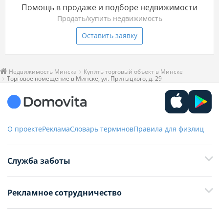
Помощь в продаже и подборе недвижимости
Продать/купить недвижимость
Оставить заявку
Недвижимость Минска
Купить торговый объект в Минске
Торговое помещение в Минске, ул. Притыцкого, д. 29
О проекте
Реклама
Словарь терминов
Правила для физлиц
Служба заботы
+375 29 376-13-70
Рекламное сотрудничество
+375 33 376-13-70
editor@domovita.by
+375 29 563-15-61 Кристина Филюта