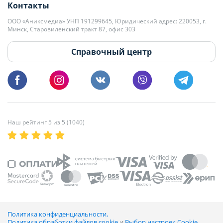
Контакты
kb@domovita.by
+375 29 179-11-28 Владислав Гладченко
ООО «Аниксмедиа» УНП 191299645, Юридический адрес: 220053, г.
Мы принимаем звонки и отвечаем на письма в будние дни с 9:00 до
Минск, Старовиленский тракт 87, офис 303
18:00.
vg@domovita.by
Справочный центр
Пишите и звоните нам в будние дни с 8:00 до 20:00.
Наш рейтинг 5 из 5 (1040)
Политика конфиденциальности,
Политика обработки файлов cookie
и
Выбор настроек Cookie