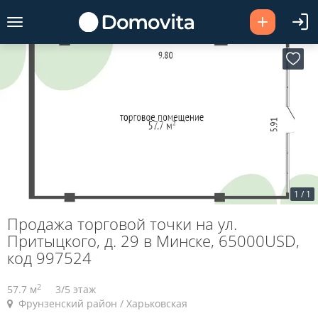
1
/
1
Продажа торговой точки на ул.
Притыцкого, д. 29 в Минске, 65000USD,
код 997524
2
57.7 м
3/5 этаж
Фрунзенский район / Харьковская