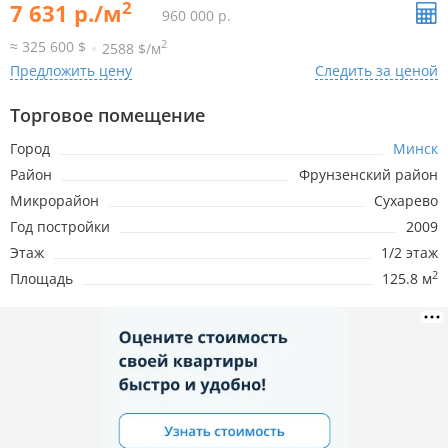
2
7 631 р./м
960 000 р.
2
≈ 325 600 $
2588 $/м
Предложить цену
Следить за ценой
Торговое помещение
Город
Минск
Район
Фрунзенский район
Микрорайон
Сухарево
Год постройки
2009
Этаж
1/2 этаж
2
Площадь
125.8 м