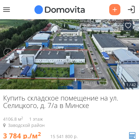
1
/
42
Купить складское помещение на ул.
Селицкого, д. 7/а в Минске
2
4106.8 м
1 этаж
Заводской район
2
3 784 р./м
15 541 800 р.