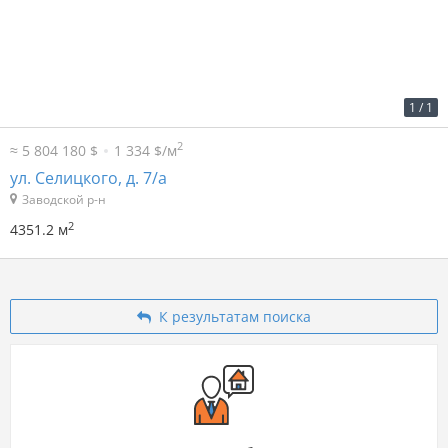
2
3 900 р. за м
16 969 700 р.
1
/
1
2
≈ 5 804 180 $
1 334 $/м
ул. Селицкого, д. 7/а
Заводской р-н
2
4351.2 м
К результатам поиска