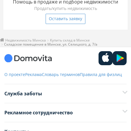
Помощь в продаже и подборе недвижимости
Продать/купить недвижимость
Оставить заявку
Недвижимость Минска
Купить склад в Минске
Складское помещение в Минске, ул. Селицкого, д. 7/а
О проекте
Реклама
Словарь терминов
Правила для физлиц
Служба заботы
+375 29 376-13-70
Рекламное сотрудничество
+375 33 376-13-70
editor@domovita.by
+375 29 563-15-61 Кристина Филюта