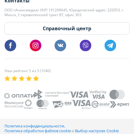
Контакты
kb@domovita.by
+375 29 179-11-28 Владислав Гладченко
ООО «Аниксмедиа» УНП 191299645, Юридический адрес: 220053, г.
Мы принимаем звонки и отвечаем на письма в будние дни с 9:00 до
Минск, Старовиленский тракт 87, офис 303
18:00.
vg@domovita.by
Справочный центр
Пишите и звоните нам в будние дни с 8:00 до 20:00.
Наш рейтинг 5 из 5 (1040)
Политика конфиденциальности,
Политика обработки файлов cookie
и
Выбор настроек Cookie