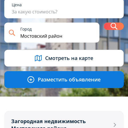
1
2
3
4+
Цена
За какую стоимость?
Н
Город
USD
BYN
EUR
RUB
Смотреть на карте
Разместить объявление
Загородная недвижимость