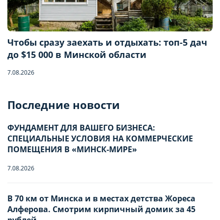
Чтобы сразу заехать и отдыхать: топ-5 дач
до $15 000 в Минской области
7.08.2026
Бронирование квартиры
Последние новости
Отправьте запрос, чтобы забронировать
ФУНДАМЕНТ ДЛЯ ВАШЕГО БИЗНЕСА:
СПЕЦИАЛЬНЫЕ УСЛОВИЯ НА КОММЕРЧЕСКИЕ
Количество гостей
ПОМЕЩЕНИЯ В «МИНСК-МИРЕ»
7.08.2026
Заезд
Взрослые
-
0
+
НАСТРОЙТЕ ПАРАМЕТРЫ
НАСТРОЙТЕ ПАРАМЕТРЫ
В 70 км от Минска и в местах детства Жореса
Алферова. Смотрим кирпичный домик за 45
ИСПОЛЬЗОВАНИЯ ФАЙЛОВ
ИСПОЛЬЗОВАНИЯ ФАЙЛОВ