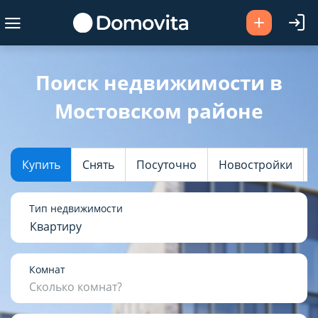
Ваш город -
Мостовский район
?
Поиск недвижимости в
Мостовском районе
Да
Выбрать город
Купить
Снять
Посуточно
Новостройки
Тип недвижимости
Квартиру
Комнат
Сколько комнат?