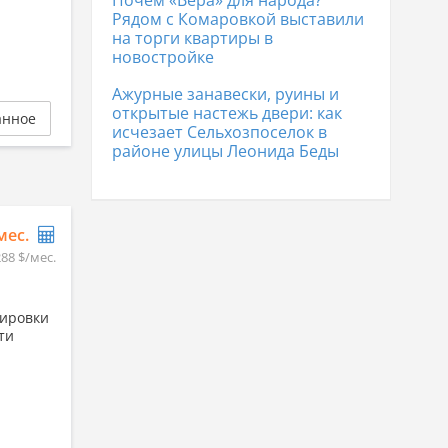
Почем «Вера» для народа?
Рядом с Комаровкой выставили
на торги квартиры в
новостройке
Ажурные занавески, руины и
открытые настежь двери: как
анное
исчезает Сельхозпоселок в
районе улицы Леонида Беды
/мес.
288 $/мес.
дировки
ти