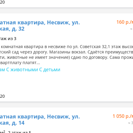
020
атная квартира, Несвиж, ул.
160 р.
ая, д. 32
≈
таж из 3
1 комнатная квартира в несвиже по ул. Советская 32,1 этаж высо
тский сад через дорогу. Магазины вокзал. Сдаётся преимущест
ети, животные не имеет значение) сдаю по договору. Сама прож
вартплату платят...
ам С животными С детьми
020
атная квартира, Несвиж, ул.
1 050 р.
ая, д. 14
≈ 
2
6м
2 этаж из 5