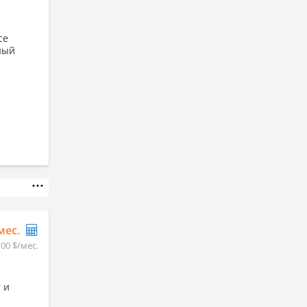
се
ный
/мес.
100 $/мес.
 и