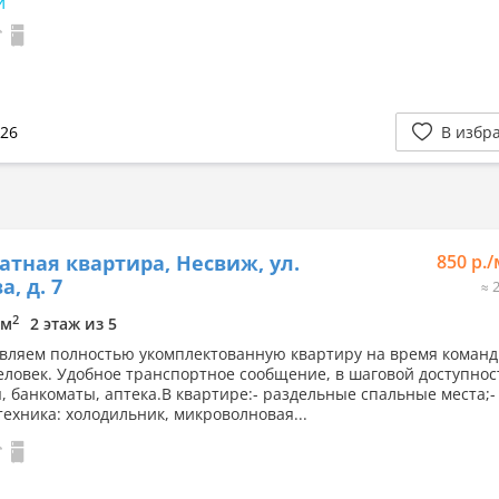
и
026
В избр
атная квартира, Несвиж, ул.
850 р.
, д. 7
≈ 
2
8м
2 этаж из 5
вляем полностью укомплектованную квартиру на время коман
человек. Удобное транспортное сообщение, в шаговой доступнос
, банкоматы, аптека.В квартире:- раздельные спальные места;-
техника: холодильник, микроволновая...