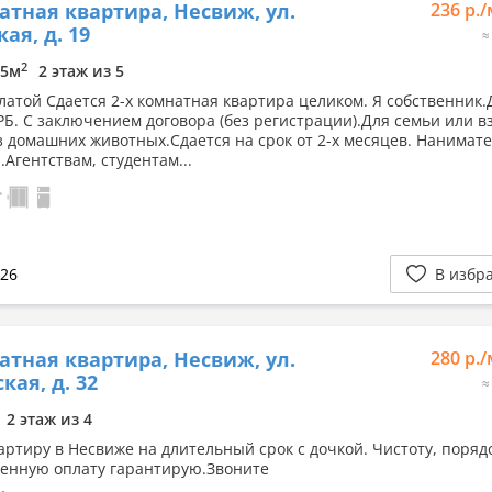
атная квартира, Несвиж, ул.
236 р.
ая, д. 19
≈
2
15м
2 этаж из 5
латой Сдается 2-х комнатная квартира целиком. Я собственник.
РБ. С заключением договора (без регистрации).Для семьи или в
з домашних животных.Сдается на срок от 2-х месяцев. Нанимат
Агентствам, студентам...
026
В избр
атная квартира, Несвиж, ул.
280 р.
кая, д. 32
≈
2 этаж из 4
артиру в Несвиже на длительный срок с дочкой. Чистоту, поряд
енную оплату гарантирую.Звоните