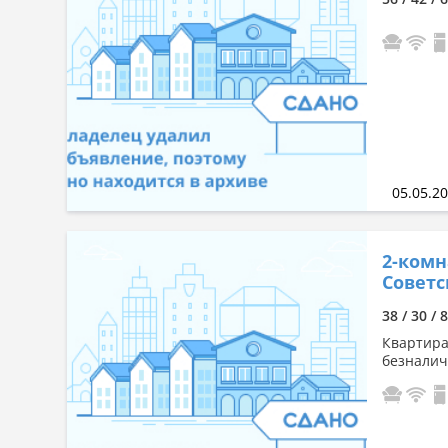
05.05.2
2-комн
Советск
38 / 30 / 
Квартира
безналич