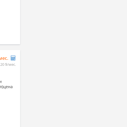
/мес.
120 $/мес.
и
л)цена