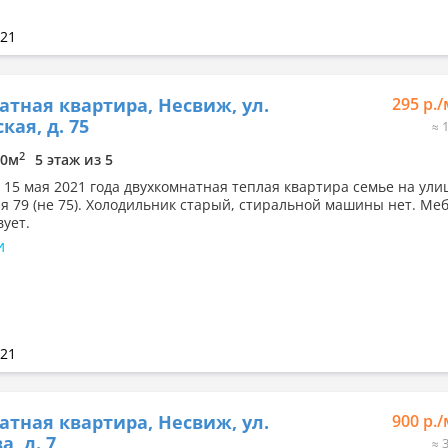
021
атная квартира, Несвиж, ул.
295 р.
кая, д. 75
≈ 
2
10м
5 этаж из 5
с 15 мая 2021 года двухкомнатная теплая квартира семье на ули
я 79 (не 75). Холодильник старый, стиральной машины нет. Ме
вует.
и
021
атная квартира, Несвиж, ул.
900 р.
, д. 7
≈ 