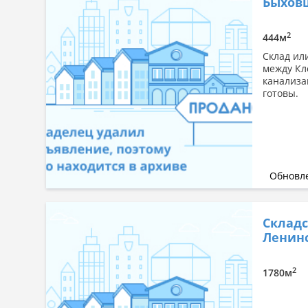
Быхов
2
444м
Склад или
между Кл
канализа
готовы.
Обновле
Складс
Ленинс
2
1780м