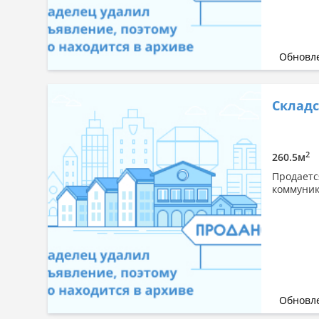
Обновле
Складс
2
260.5м
Продаетс
коммуника
Обновле