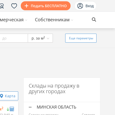
Подать БЕСПЛАТНО
Вход
мерческая
Собственникам
2
до
р. за м
Еще
параметры
Склады на продажу в
других городах
Карта
МИНСКАЯ ОБЛАСТЬ
2
м
72 940 р.
Склады на продажу
Средняя