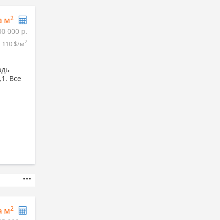
2
а м
00 000 р.
2
110 $/м
адь
,1. Все
2
а м