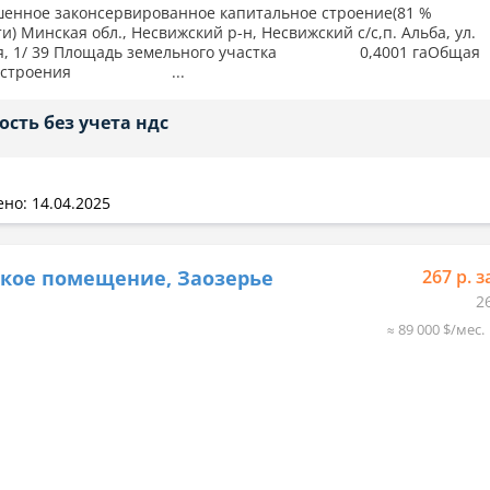
енное законсервированное капитальное строение(81 %
и) Минская обл., Несвижский р-н, Несвижский с/с,п. Альба, ул.
ая, 1/ 39 Площадь земельного участка 0,4001 гаОбщая
дь строения ...
ость без учета ндс
но: 14.04.2025
кое помещение, Заозерье
267 р. з
2
≈ 89 000 $/мес.