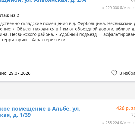
≈ 229 000 $/мес.
этаж из 2
ственно-складские помещения в д. Фербовщина, Несвижский
ение: • Объект находится в 1 км от объездной дороги, вблизи д
на, Несвижского района. • Удобный подъезд — асфальтирова
о территории. Характеристики...
но: 29.07.2026
В избр
кое помещение в Альбе, ул.
426 р. з
ая, д. 1/39
7
≈ 255 224 $/мес.