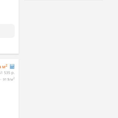
2
а м
61 535 р.
2
91 $/м