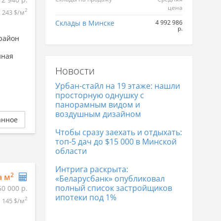
цена
2
243 $/м
Склады в Минске
4 992 986
р.
 район
.
нная
Новости
Урбан-стайл на 19 этаже: нашли
просторную однушку с
панорамным видом и
воздушным дизайном
анное
Чтобы сразу заехать и отдыхать:
топ-5 дач до $15 000 в Минской
области
Интрига раскрыта:
2
а м
«Беларусбанк» опубликовал
полный список застройщиков
50 000 р.
ипотеки под 1%
2
145 $/м