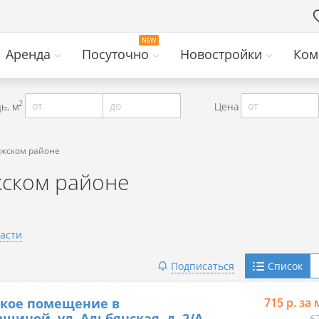
Аренда
Посуточно
Новостройки
Ком
2
от
до
от
ь, м
Цена
ижском районе
жском районе
асти
Telegram
Подписаться
Список
Viber
ское помещение в
715 р. за 
щиной, ул. Альбянская, д. 2/А
6