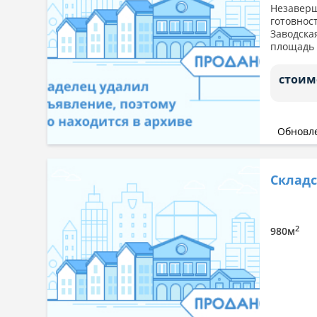
Незаверш
готовност
Заводск
площа
стоим
Обновле
Складс
2
980м