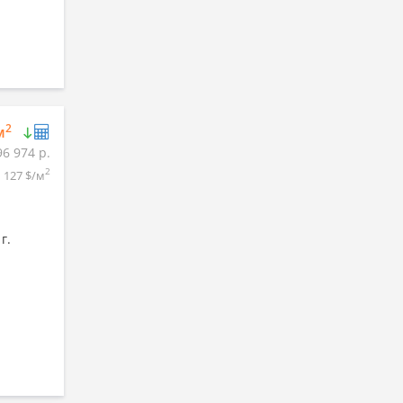
2
м
96 974 р.
2
127 $/м
г.