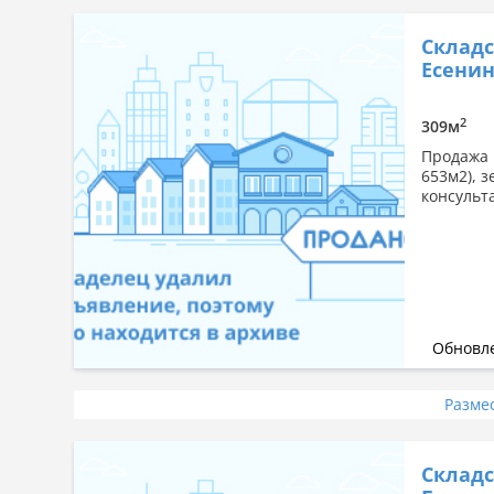
Складс
Есенина
2
309м
Продажа 
653м2), з
консульт
Обновле
Разме
Склад