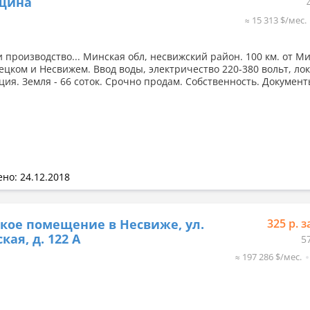
щина
≈ 15 313 $/мес.
 производство... Минская обл, несвижский район. 100 км. от Ми
ецком и Несвижем. Ввод воды, электричество 220-380 вольт, ло
ция. Земля - 66 соток. Срочно продам. Собственность. Докумен
но: 24.12.2018
кое помещение в Несвиже, ул.
325 р. з
кая, д. 122 А
5
≈ 197 286 $/мес.