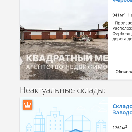
Сначала дорогие
По площади: большая → малая
2
941м
1 
По площади: малая → большая
Производ
Располож
Фербовщи
дорога д
Обновле
Неактуальные склады:
Складс
Заводск
2
1761м