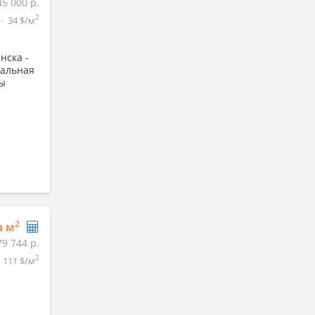
45 000 р.
2
34 $/м
нска -
кальная
ты
2
а м
79 744 р.
2
111 $/м