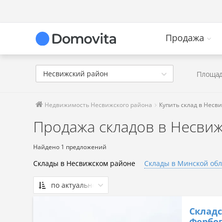
Продажа
Несвижский район
Площад
Недвижимость Несвижского района
Купить склад в Несв
Продажа складов в Несви
Найдено 1 предложений
Склады в Несвижском районе
Склады в Минской обл
по актуальности
По актуальности
Склад
Сначала дешевые
Фербов