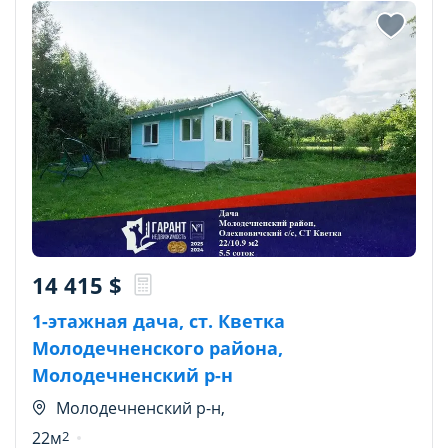
14 415
$
1-этажная дача, ст. Кветка
Молодечненского района,
Молодечненский р-н
Молодечненский р-н,
22м
2