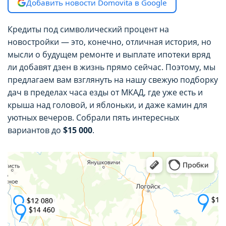
Добавить новости Domovita в Google
пользователе, которая может быть
пользователе, которая может быть
использована в маркетинговых целях или для
использована в маркетинговых целях или для
учета посещаемых сайтов в сети Интернет.
учета посещаемых сайтов в сети Интернет.
Кредиты под символический процент на
новостройки — это, конечно, отличная история, но
Аналитические cookie-файлы
Аналитические cookie-файлы
мысли о будущем ремонте и выплате ипотеки вряд
ли добавят дзен в жизнь прямо сейчас. Поэтому, мы
Данные cookie-файлы необходимы в
Данные cookie-файлы необходимы в
предлагаем вам взглянуть на нашу свежую подборку
статистических целях, позволяют подсчитывать
статистических целях, позволяют подсчитывать
дач в пределах часа езды от МКАД, где уже есть и
количество и длительность посещений Сайта,
количество и длительность посещений Сайта,
крыша над головой, и яблоньки, и даже камин для
анализировать как посетители используют Сайт,
анализировать как посетители используют Сайт,
уютных вечеров. Собрали пять интересных
что помогает улучшать его
что помогает улучшать его
вариантов до
$15 000
.
производительность и сделать более удобным
производительность и сделать более удобным
для использования. Запретить хранение
для использования. Запретить хранение
данного типа cookie-файлов можно
данного типа cookie-файлов можно
непосредственно на Сайте либо в настройках
непосредственно на Сайте либо в настройках
браузера.
браузера.
Рекламные cookie-файлы
Рекламные cookie-файлы
Рекламные cookie-файлы используются для
Рекламные cookie-файлы используются для