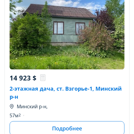
14 923
$
2-этажная дача, ст. Взгорье-1, Минский
р-н
Минский р-н,
57м
2
Подробнее