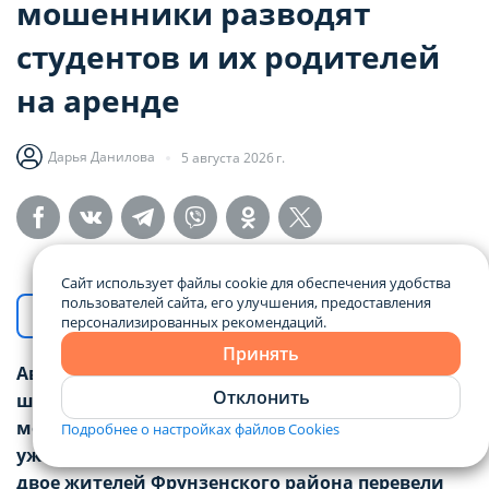
мошенники разводят
студентов и их родителей
на аренде
Дарья Данилова
5 августа 2026 г.
Сайт использует файлы cookie для обеспечения удобства
пользователей сайта, его улучшения, предоставления
Добавить новости Domovita в Google
персонализированных рекомендаций.
Принять
Август — время, когда родители студентов
Отклонить
штурмуют сайты объявлений аренды жилья. И
мошенники об этом прекрасно знают. В Минске
Подробнее о настройках файлов Cookies
уже возбуждено уголовное дело после того, как
двое жителей Фрунзенского района перевели