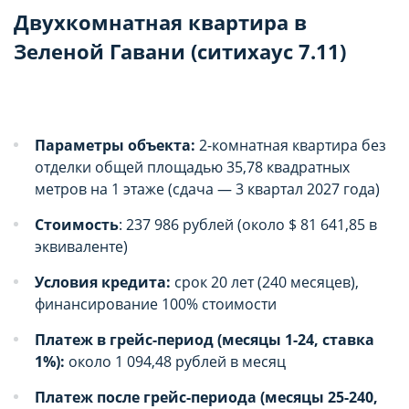
целей маркетинга и улучшения качества
целей маркетинга и улучшения качества
Двухкомнатная квартира в
рекламы (предоставление более актуального и
рекламы (предоставление более актуального и
Зеленой Гавани (ситихаус 7.11)
подходящего контента и
подходящего контента и
персонализированного рекламного материала).
персонализированного рекламного материала).
Запретить хранение данного типа cookie-
Запретить хранение данного типа cookie-
файлов можно непосредственно на Сайте либо в
файлов можно непосредственно на Сайте либо в
настройках браузера.
настройках браузера.
Параметры объекта:
2-комнатная квартира без
отделки общей площадью 35,78 квадратных
метров на 1 этаже (сдача — 3 квартал 2027 года)
Стоимость
: 237 986 рублей (около $ 81 641,85 в
эквиваленте)
Условия кредита:
срок 20 лет (240 месяцев),
финансирование 100% стоимости
Платеж в грейс-период (месяцы 1-24, ставка
1%):
около 1 094,48 рублей в месяц
Платеж после грейс-периода (месяцы 25-240,