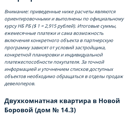
параметров использования файлов cookie
параметров использования файлов cookie
Внимание: приведенные ниже расчеты являются
Вы можете ознакомиться с
Вы можете ознакомиться с
ориентировочными и выполнены по официальному
Политикой обработки файлов cookie ООО
Политикой обработки файлов cookie ООО
курсу НБ РБ ($ 1 = 2,915 рублей). Итоговые суммы,
"Аниксмедиа"
"Аниксмедиа"
ежемесячные платежи и сама возможность
, а также со списком файлов cookie,
, а также со списком файлов cookie,
включения конкретного объекта в партнерскую
программу зависят от условий застройщика,
содержащим их описание и сроки
содержащим их описание и сроки
конкретной планировки и индивидуальной
хранения.
хранения.
платежеспособности покупателя. За точной
информацией и уточнением списков доступных
Технические/функциональные
Технические/функциональные
объектов необходимо обращаться в отделы продаж
(обязательные) cookie-файлы
(обязательные) cookie-файлы
девелоперов.
Данный тип cookie-файлов требуется для
Данный тип cookie-файлов требуется для
Двухкомнатная квартира в Новой
обеспечения функционирования Сайта, в том
обеспечения функционирования Сайта, в том
числе корректного использования
числе корректного использования
Боровой (дом № 14.3)
предлагаемых на нем возможностей и услуг, и
предлагаемых на нем возможностей и услуг, и
не подлежит отключению. Эти сookie-файлы не
не подлежит отключению. Эти сookie-файлы не
сохраняют какую-либо информацию о
сохраняют какую-либо информацию о