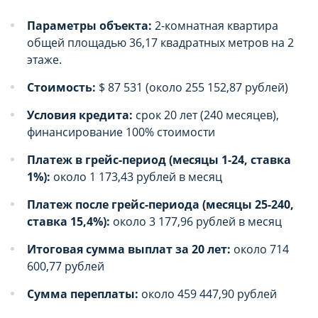
пользователе, которая может быть
пользователе, которая может быть
использована в маркетинговых целях или для
использована в маркетинговых целях или для
Параметры объекта:
2-комнатная квартира
учета посещаемых сайтов в сети Интернет.
учета посещаемых сайтов в сети Интернет.
общей площадью 36,17 квадратных метров на 2
этаже.
Аналитические cookie-файлы
Аналитические cookie-файлы
Стоимость:
$ 87 531 (около 255 152,87 рублей)
Данные cookie-файлы необходимы в
Данные cookie-файлы необходимы в
Условия кредита:
срок 20 лет (240 месяцев),
статистических целях, позволяют подсчитывать
статистических целях, позволяют подсчитывать
финансирование 100% стоимости
количество и длительность посещений Сайта,
количество и длительность посещений Сайта,
анализировать как посетители используют Сайт,
анализировать как посетители используют Сайт,
Платеж в грейс-период (месяцы 1-24, ставка
что помогает улучшать его
что помогает улучшать его
1%):
около 1 173,43 рублей в месяц
производительность и сделать более удобным
производительность и сделать более удобным
для использования. Запретить хранение
для использования. Запретить хранение
Платеж после грейс-периода (месяцы 25-240,
данного типа cookie-файлов можно
данного типа cookie-файлов можно
ставка 15,4%):
около 3 177,96 рублей в месяц
непосредственно на Сайте либо в настройках
непосредственно на Сайте либо в настройках
браузера.
браузера.
Итоговая сумма выплат за 20 лет:
около 714
600,77 рублей
Рекламные cookie-файлы
Рекламные cookie-файлы
Сумма переплаты:
около 459 447,90 рублей
Рекламные cookie-файлы используются для
Рекламные cookie-файлы используются для