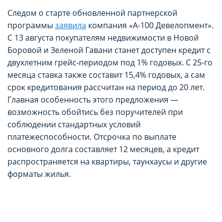
Следом о старте обновленной партнерской
программы
заявила
компания «А-100 Девелопмент».
С 13 августа покупателям недвижимости в Новой
Боровой и Зеленой Гавани станет доступен кредит с
двухлетним грейс-периодом под 1% годовых. С 25-го
месяца ставка также составит 15,4% годовых, а сам
срок кредитования рассчитан на период до 20 лет.
Главная особенность этого предложения —
НАСТРОЙТЕ ПАРАМЕТРЫ
НАСТРОЙТЕ ПАРАМЕТРЫ
возможность обойтись без поручителей при
соблюдении стандартных условий
ИСПОЛЬЗОВАНИЯ ФАЙЛОВ
ИСПОЛЬЗОВАНИЯ ФАЙЛОВ
платежеспособности. Отсрочка по выплате
COOKIE
COOKIE
основного долга составляет 12 месяцев, а кредит
распространяется на квартиры, таунхаусы и другие
форматы жилья.
Вы можете настроить использование
Вы можете настроить использование
каждого типа файлов cookie, за
каждого типа файлов cookie, за
исключением типа «технические/
исключением типа «технические/