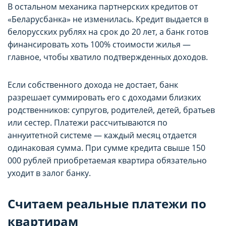
функциональные (обязательные) cookie»,
функциональные (обязательные) cookie»,
В остальном механика партнерских кредитов от
без которых невозможно корректное
без которых невозможно корректное
«Беларусбанка» не изменилась. Кредит выдается в
белорусских рублях на срок до 20 лет, а банк готов
функционирование сайта domovita.by
функционирование сайта domovita.by
финансировать хоть 100% стоимости жилья —
(далее – Сайт).
(далее – Сайт).
главное, чтобы хватило подтвержденных доходов.
Сайт запоминает Ваш выбор настроек на 1
Сайт запоминает Ваш выбор настроек на 1
Если собственного дохода не достает, банк
год. По окончании этого периода Сайт
год. По окончании этого периода Сайт
разрешает суммировать его с доходами близких
снова запросит Ваше согласие. Вы вправе
снова запросит Ваше согласие. Вы вправе
родственников: супругов, родителей, детей, братьев
или сестер. Платежи рассчитываются по
изменить свой выбор настроек файлов
изменить свой выбор настроек файлов
аннуитетной системе — каждый месяц отдается
cookie (в т.ч. отозвать согласие) в любое
cookie (в т.ч. отозвать согласие) в любое
одинаковая сумма. При сумме кредита свыше 150
Сохранить мой выбор
Сохранить мой выбор
время в интерфейсе Сайта путем перехода
время в интерфейсе Сайта путем перехода
000 рублей приобретаемая квартира обязательно
по ссылке в нижней части страницы Сайта
по ссылке в нижней части страницы Сайта
уходит в залог банку.
«Выбор настроек cookie».
«Выбор настроек cookie».
Считаем реальные платежи по
Перед тем как совершить выбор настроек
Перед тем как совершить выбор настроек
квартирам