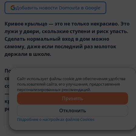
Добавить новости Domovita в Google
Кривое крыльцо — это не только некрасиво. Это
лужи у двери, скользкие ступени и риск упасть.
Сделать нормальный вход в дом можно
самому, даже если последний раз молоток
держали в школе.
Понадобятся базовые материалы, пара
свободных дней и понимание, из чего вообще
Сайт использует файлы cookie для обеспечения удобства
пользователей сайта, его улучшения, предоставления
состоит лестница. Собрали две рабочие схемы
персонализированных рекомендаций.
— как сделать деревянное или бетонное
Принять
крыльцо — и разложили на шаги, которые
реально повторить.
Отклонить
Подробнее о настройках файлов Cookies