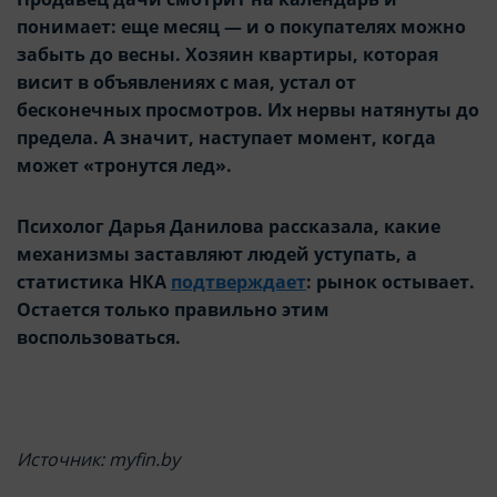
целей маркетинга и улучшения качества
целей маркетинга и улучшения качества
понимает: еще месяц — и о покупателях можно
рекламы (предоставление более актуального и
рекламы (предоставление более актуального и
забыть до весны. Хозяин квартиры, которая
подходящего контента и
подходящего контента и
висит в объявлениях с мая, устал от
персонализированного рекламного материала).
персонализированного рекламного материала).
бесконечных просмотров. Их нервы натянуты до
Запретить хранение данного типа cookie-
Запретить хранение данного типа cookie-
предела. А значит, наступает момент, когда
файлов можно непосредственно на Сайте либо в
файлов можно непосредственно на Сайте либо в
может «тронутся лед».
настройках браузера.
настройках браузера.
Психолог Дарья Данилова рассказала, какие
механизмы заставляют людей уступать, а
статистика НКА
подтверждает
: рынок остывает.
Остается только правильно этим
воспользоваться.
Источник: myfin.by