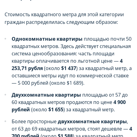
параметров использования файлов cookie
параметров использования файлов cookie
Вы можете ознакомиться с
Вы можете ознакомиться с
Стоимость квадратного метра для этой категории
граждан распределилась следующим образом:
Политикой обработки файлов cookie ООО
Политикой обработки файлов cookie ООО
"Аниксмедиа"
"Аниксмедиа"
Однокомнатные квартиры
площадью почти 50
, а также со списком файлов cookie,
, а также со списком файлов cookie,
квадратных метров. Здесь действует специальная
содержащим их описание и сроки
содержащим их описание и сроки
система ценообразования: часть площади
квартиры оплачивается по льготной цене —
4
хранения.
хранения.
253,71 рубля
(около
$1 437
) за квадратный метр, а
оставшиеся метры идут по коммерческой ставке
Технические/функциональные
Технические/функциональные
— 5 000 рублей (около $1 689).
(обязательные) cookie-файлы
(обязательные) cookie-файлы
Двухкомнатные квартиры
площадью от 57 до
Данный тип cookie-файлов требуется для
Данный тип cookie-файлов требуется для
60 квадратных метров продаются по цене
4 900
обеспечения функционирования Сайта, в том
обеспечения функционирования Сайта, в том
рублей
(около
$1 655
) за квадратный метр.
числе корректного использования
числе корректного использования
предлагаемых на нем возможностей и услуг, и
предлагаемых на нем возможностей и услуг, и
Более просторные
двухкомнатные квартиры
,
не подлежит отключению. Эти сookie-файлы не
не подлежит отключению. Эти сookie-файлы не
от 63 до 69 квадратных метров, стоят дешевле —
4
сохраняют какую-либо информацию о
сохраняют какую-либо информацию о
700 рублей
(около
$1 588
) за квадратный метр.