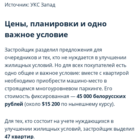
функциональные (обязательные) cookie»,
функциональные (обязательные) cookie»,
Источник: УКС Запад
без которых невозможно корректное
без которых невозможно корректное
функционирование сайта domovita.by
функционирование сайта domovita.by
Цены, планировки и одно
(далее – Сайт).
(далее – Сайт).
важное условие
Сайт запоминает Ваш выбор настроек на 1
Сайт запоминает Ваш выбор настроек на 1
Застройщик разделил предложения для
очередников и тех, кто не нуждается в улучшении
год. По окончании этого периода Сайт
год. По окончании этого периода Сайт
жилищных условий. Но для всех покупателей есть
снова запросит Ваше согласие. Вы вправе
снова запросит Ваше согласие. Вы вправе
одно общее и важное условие: вместе с квартирой
изменить свой выбор настроек файлов
изменить свой выбор настроек файлов
необходимо приобрести машино-место в
cookie (в т.ч. отозвать согласие) в любое
cookie (в т.ч. отозвать согласие) в любое
строящемся многоуровневом паркинге. Его
Сохранить мой выбор
Сохранить мой выбор
стоимость фиксированная —
45 000 белорусских
время в интерфейсе Сайта путем перехода
время в интерфейсе Сайта путем перехода
рублей
(около
$15 200
по нынешнему курсу).
по ссылке в нижней части страницы Сайта
по ссылке в нижней части страницы Сайта
«Выбор настроек cookie».
«Выбор настроек cookie».
Для тех, кто состоит на учете нуждающихся в
улучшении жилищных условий, застройщик выделил
Перед тем как совершить выбор настроек
Перед тем как совершить выбор настроек
47 квартир
.